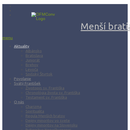
Menší bratia
menu
Aktuality
Albánsko
Bratislava
Juniorát
Brehov
Levoča
Spišský Štvrtok
Povolanie
Svätý František
Životopis sv. Františka
Chronológia života sv. Františka
Testament sv. Františka
O nás
Charizma
Spiritualita
Regula Menších bratov
Dejiny minoritov vo svete
Dejiny minoritov na Slovensku
Rytierstvo Nepoškvrnenej