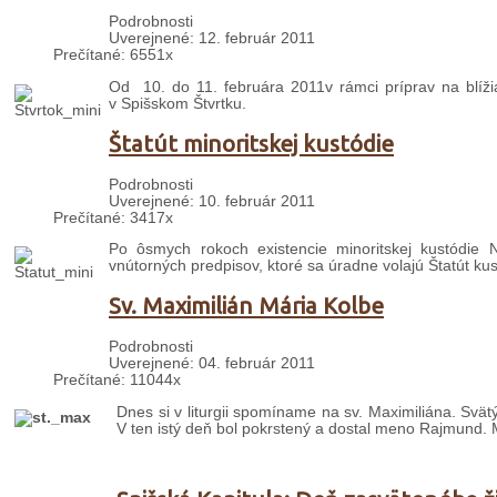
Podrobnosti
Uverejnené: 12. február 2011
Prečítané: 6551x
Od 10. do 11. februára 2011v rámci príprav na blížia
v Spišskom Štvrtku.
Štatút minoritskej kustódie
Podrobnosti
Uverejnené: 10. február 2011
Prečítané: 3417x
Po ôsmych rokoch existencie minoritskej kustódie 
vnútorných predpisov, ktoré sa úradne volajú Štatút kus
Sv. Maximilián Mária Kolbe
Podrobnosti
Uverejnené: 04. február 2011
Prečítané: 11044x
Dnes si v liturgii spomíname na sv. Maximiliána. S
vät
V ten istý deň bol pokrstený a dostal meno Rajmund. Ma