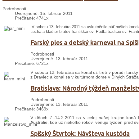
Podrobnosti
Uverejnené: 15. február 2011
Prečítané: 4741x
V sobotu 13. februára 2011 sa uskutočnila púť našich kand
Lezha a kláštor bratov františkánov. Podľa tradície sv. Frant
Farský ples a detský karneval na Spiši
Podrobnosti
Uverejnené: 13. február 2011
Prečítané: 6721x
V sobotu 12. februára sa konal už tretí v poradí farský 
z Draviec a konal sa v kultúrnom dome v Dlhých Strážac
Bratislava: Národný týždeň manželst
Podrobnosti
Uverejnené: 13. február 2011
Prečítané: 3469x
V dňoch 7.-14.2.2011 sa v celej našej krajine koná 
Austrálie, kde už niekoľko rokov venujú týždeň pred s
Spišský Štvrtok: Návšteva kustóda