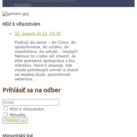
Kontakty
Kľúč k víťazstvám
10. august Jn 12, 24-26
Padnúť do zeme – do Cirkvi, do
spoločenstva, do vzťahu, do
manželstva, do rehole... nestačí!
Nemusí to v tebe nič zmeniť. Je
ešte potrebná spolupráca s tou
milosťou, ktorá ti ukazuje, kde
všade potrebuješ umrieť a zbaviť
sa nejakej ilúzie, povrchnosti,
sebectva...
Prihlásiť sa na odber
Kľúč k víťazstvám
Aktuality
Prihlásiť sa
Minoritský list