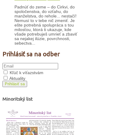
Padnúť do zeme – do Cirkvi, do
spoločenstva, do vzťahu, do
manželstva, do rehole... nestačí!
Nemusí to v tebe nič zmeniť. Je
ešte potrebná spolupráca s tou
milosťou, ktorá ti ukazuje, kde
všade potrebuješ umrieť a zbaviť
sa nejakej ilúzie, povrchnosti,
sebectva...
Prihlásiť sa na odber
Kľúč k víťazstvám
Aktuality
Prihlásiť sa
Minoritský list