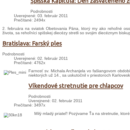
Spišská Kapitula: Deň zasväteného ž
Podrobnosti
Uverejnené: 03. február 2011
Prečítané: 2494x
2. februára na sviatok Obetovania Pána, ktorý my ako rehoľné os
života, sa rehoľníci spišskej diecézy stretli so svojim diecéznym bi
Bratislava: Farský ples
Podrobnosti
Uverejnené: 02. február 2011
Prečítané: 4762x
Farnosť sv. Michala Archanjela vo fašiangovom období 
niektorých už 14., sa uskutočnil v priestoroch Karloves
Víkendové stretnutie pre chlapcov
Podrobnosti
Uverejnené: 02. február 2011
Prečítané: 3497x
Milý mladý priateľ! Pozývame Ťa na stretnutie, ktor