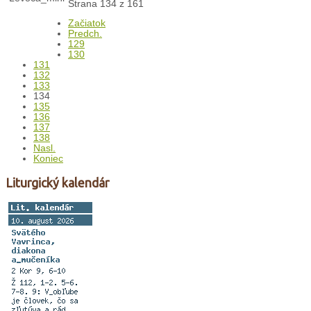
Strana 134 z 161
Začiatok
Predch.
129
130
131
132
133
134
135
136
137
138
Nasl.
Koniec
Liturgický kalendár