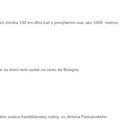
len zhruba 130 km dlhú trať s prevýšením viac ako 1000 metrov,
 sa dnes ráno vydali na cestu do Bologne.
ho svätca františkánskej rodiny, sv. Antona Paduánskeho.