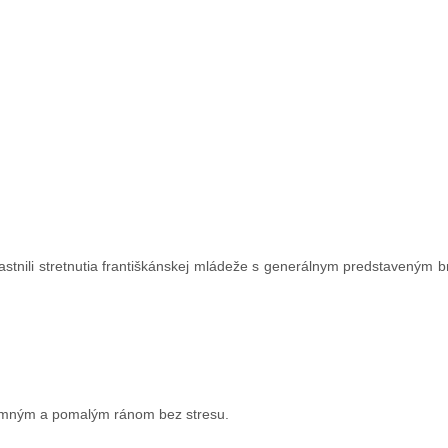
častnili stretnutia františkánskej mládeže s generálnym predstaveným b
jemným a pomalým ránom bez stresu.