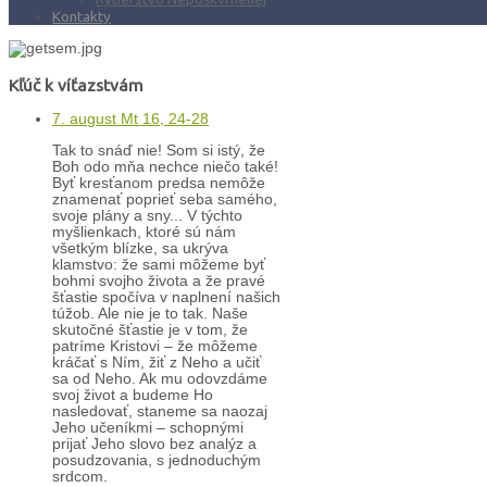
Kontakty
Kľúč k víťazstvám
7. august Mt 16, 24-28
Tak to snáď nie! Som si istý, že
Boh odo mňa nechce niečo také!
Byť kresťanom predsa nemôže
znamenať poprieť seba samého,
svoje plány a sny... V týchto
myšlienkach, ktoré sú nám
všetkým blízke, sa ukrýva
klamstvo: že sami môžeme byť
bohmi svojho života a že pravé
šťastie spočíva v naplnení našich
túžob. Ale nie je to tak. Naše
skutočné šťastie je v tom, že
patríme Kristovi – že môžeme
kráčať s Ním, žiť z Neho a učiť
sa od Neho. Ak mu odovzdáme
svoj život a budeme Ho
nasledovať, staneme sa naozaj
Jeho učeníkmi – schopnými
prijať Jeho slovo bez analýz a
posudzovania, s jednoduchým
srdcom.