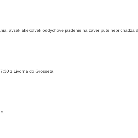
nia, avšak akékoľvek oddychové jazdenie na záver púte neprichádza 
7:30 z Livorna do Grosseta.
ne.