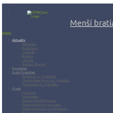
Menší bratia
menu
Aktuality
Albánsko
Bratislava
Juniorát
Brehov
Levoča
Spišský Štvrtok
Povolanie
Svätý František
Životopis sv. Františka
Chronológia života sv. Františka
Testament sv. Františka
O nás
Charizma
Spiritualita
Regula Menších bratov
Dejiny minoritov vo svete
Dejiny minoritov na Slovensku
Rytierstvo Nepoškvrnenej