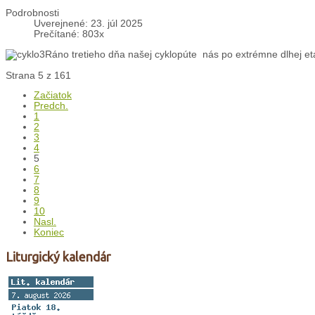
Podrobnosti
Uverejnené: 23. júl 2025
Prečítané: 803x
Ráno tretieho dňa našej cyklopúte nás po extrémne dlhej et
Strana 5 z 161
Začiatok
Predch.
1
2
3
4
5
6
7
8
9
10
Nasl.
Koniec
Liturgický kalendár