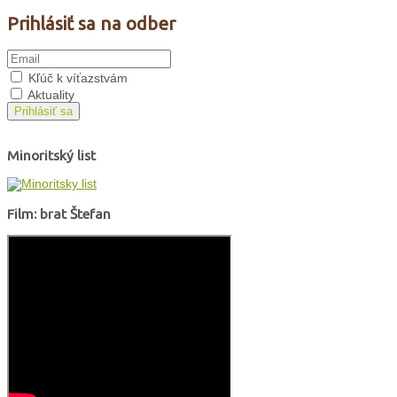
Prihlásiť sa na odber
Kľúč k víťazstvám
Aktuality
Prihlásiť sa
Minoritský list
Film: brat Štefan