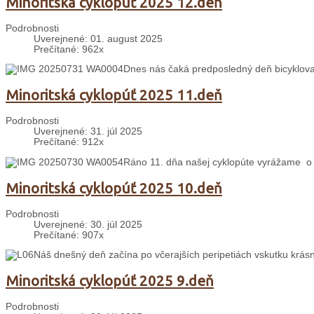
Minoritská cyklopúť 2025 12.deň
Podrobnosti
Uverejnené: 01. august 2025
Prečítané: 962x
Dnes nás čaká predposledný deň bicyklova
Minoritská cyklopúť 2025 11.deň
Podrobnosti
Uverejnené: 31. júl 2025
Prečítané: 912x
Ráno 11. dňa našej cyklopúte vyrážame o 
Minoritská cyklopúť 2025 10.deň
Podrobnosti
Uverejnené: 30. júl 2025
Prečítané: 907x
Náš dnešný deň začína po včerajších peripetiách vskutku krás
Minoritská cyklopúť 2025 9.deň
Podrobnosti