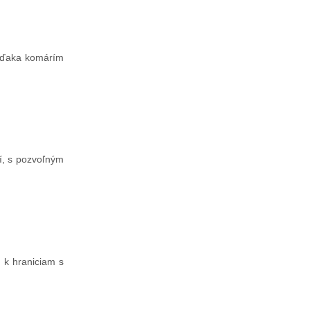
 vďaka komárím
í, s pozvoľným
 k hraniciam s