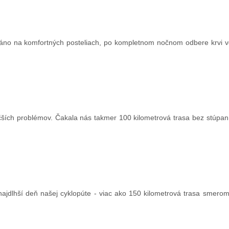
ráno na komfortných posteliach, po kompletnom nočnom odbere krvi
ších problémov. Čakala nás takmer 100 kilometrová trasa bez stúpan
najdlhší deň našej cyklopúte - viac ako 150 kilometrová trasa smerom