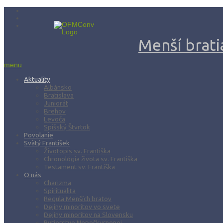
Menší bratia
menu
Aktuality
Albánsko
Bratislava
Juniorát
Brehov
Levoča
Spišský Štvrtok
Povolanie
Svätý František
Životopis sv. Františka
Chronológia života sv. Františka
Testament sv. Františka
O nás
Charizma
Spiritualita
Regula Menších bratov
Dejiny minoritov vo svete
Dejiny minoritov na Slovensku
Rytierstvo Nepoškvrnenej