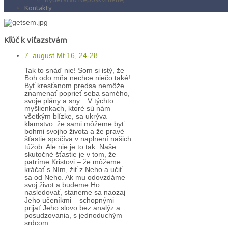
Kontakty
Kľúč k víťazstvám
7. august Mt 16, 24-28
Tak to snáď nie! Som si istý, že
Boh odo mňa nechce niečo také!
Byť kresťanom predsa nemôže
znamenať poprieť seba samého,
svoje plány a sny... V týchto
myšlienkach, ktoré sú nám
všetkým blízke, sa ukrýva
klamstvo: že sami môžeme byť
bohmi svojho života a že pravé
šťastie spočíva v naplnení našich
túžob. Ale nie je to tak. Naše
skutočné šťastie je v tom, že
patríme Kristovi – že môžeme
kráčať s Ním, žiť z Neho a učiť
sa od Neho. Ak mu odovzdáme
svoj život a budeme Ho
nasledovať, staneme sa naozaj
Jeho učeníkmi – schopnými
prijať Jeho slovo bez analýz a
posudzovania, s jednoduchým
srdcom.