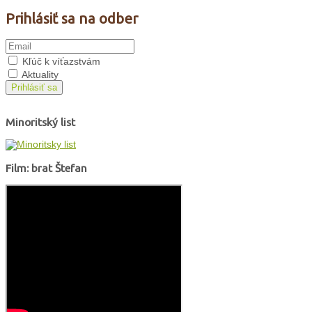
Prihlásiť sa na odber
Kľúč k víťazstvám
Aktuality
Prihlásiť sa
Minoritský list
Film: brat Štefan