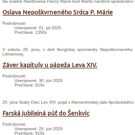
Na sviatok Navštívenia Panny Márie brat Martin navštívil spolubratov
Oslava Nepoškvrneného Srdca P. Márie
Podrobnosti
Uverejnené: 01. júl 2025
Prečítané: 1350x
V sobotu 28. júna, v deň liturgickej spomienky Nepoškvrneného S
Litmanovej.
Záver kapituly u pápeža Leva XIV.
Podrobnosti
Uverejnené: 30. jún 2025
Prečítané: 819x
20. júna Svätý Otec Lev XIV. prijal v Klementínskej sále Apoštolského 
Farská jubilejná púť do Šenkvíc
Podrobnosti
Uverejnené: 25. jún 2025
Prečítané: 919x