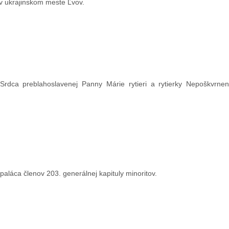
 v ukrajinskom meste Ľvov.
rdca preblahoslavenej Panny Márie rytieri a rytierky Nepoškvrnen
paláca členov 203. generálnej kapituly minoritov.