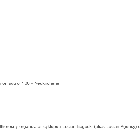
ou omšou o 7:30 v Neukirchene.
 dlhoročný organizátor cyklopútí Lucián Bogucki (alias Lucian Agency) 