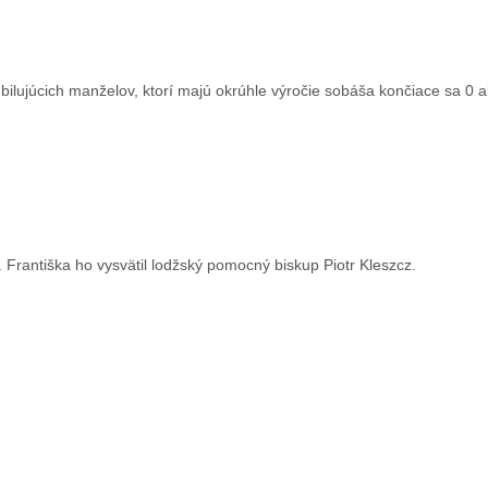
ubilujúcich manželov, ktorí majú okrúhle výročie sobáša končiace sa 0 a
 Františka ho vysvätil lodžský pomocný biskup Piotr Kleszcz.