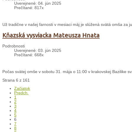
Uverejnené: 04. jún 2025
Prečítané: 817x
Už tradične v našej farnosti v mesiaci máj je slúžená svätá omša za j
Kňazská vysviacka Mateusza Hnata
Podrobnosti
Uverejnené: 03. jún 2025
Prečítané: 668x
Počas svätej omše v sobotu 31. mája o 11:00 v krakovskej Bazilike sv.
Strana 6 z 161
Začiatok
Predch.
1
2
3
4
5
6
7
8