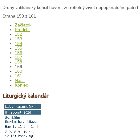
Druhý vatikánsky koncil hovorí, že rehoľný život nepopierateľne patrí k 
Strana 159 z 161
Začiatok
Predch.
152
153
154
155
156
157
158
159
160
161
Nasl.
Koniec
Liturgický kalendár