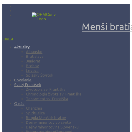
Menší bratia
menu
Aktuality
Albánsko
Bratislava
Juniorát
Brehov
Levoča
Spišský Štvrtok
Povolanie
Svätý František
Životopis sv. Františka
Chronológia života sv. Františka
Testament sv. Františka
O nás
Charizma
Spiritualita
Regula Menších bratov
Dejiny minoritov vo svete
Dejiny minoritov na Slovensku
Rytierstvo Nepoškvrnenej