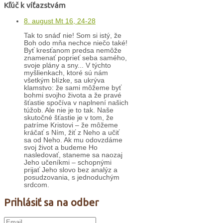
Kľúč k víťazstvám
8. august Mt 16, 24-28
Tak to snáď nie! Som si istý, že
Boh odo mňa nechce niečo také!
Byť kresťanom predsa nemôže
znamenať poprieť seba samého,
svoje plány a sny... V týchto
myšlienkach, ktoré sú nám
všetkým blízke, sa ukrýva
klamstvo: že sami môžeme byť
bohmi svojho života a že pravé
šťastie spočíva v naplnení našich
túžob. Ale nie je to tak. Naše
skutočné šťastie je v tom, že
patríme Kristovi – že môžeme
kráčať s Ním, žiť z Neho a učiť
sa od Neho. Ak mu odovzdáme
svoj život a budeme Ho
nasledovať, staneme sa naozaj
Jeho učeníkmi – schopnými
prijať Jeho slovo bez analýz a
posudzovania, s jednoduchým
srdcom.
Prihlásiť sa na odber