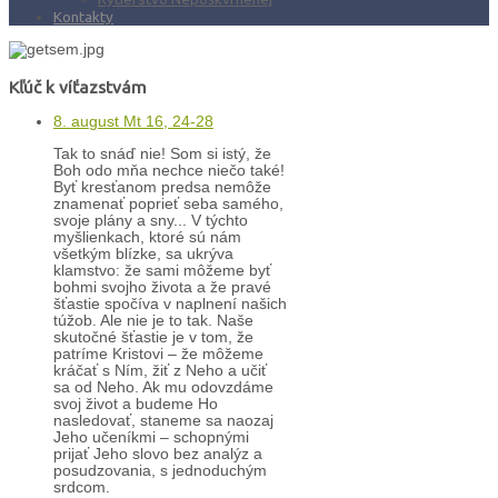
Kontakty
Kľúč k víťazstvám
8. august Mt 16, 24-28
Tak to snáď nie! Som si istý, že
Boh odo mňa nechce niečo také!
Byť kresťanom predsa nemôže
znamenať poprieť seba samého,
svoje plány a sny... V týchto
myšlienkach, ktoré sú nám
všetkým blízke, sa ukrýva
klamstvo: že sami môžeme byť
bohmi svojho života a že pravé
šťastie spočíva v naplnení našich
túžob. Ale nie je to tak. Naše
skutočné šťastie je v tom, že
patríme Kristovi – že môžeme
kráčať s Ním, žiť z Neho a učiť
sa od Neho. Ak mu odovzdáme
svoj život a budeme Ho
nasledovať, staneme sa naozaj
Jeho učeníkmi – schopnými
prijať Jeho slovo bez analýz a
posudzovania, s jednoduchým
srdcom.