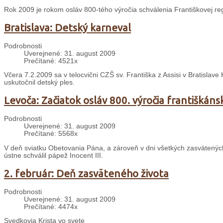
Rok 2009 je rokom osláv 800-tého výročia schválenia Františkovej re
Bratislava: Detský karneval
Podrobnosti
Uverejnené: 31. august 2009
Prečítané: 4521x
Včera 7.2.2009 sa v telocvični CZŠ sv. Františka z Assisi v Bratislave
uskutočnil detský ples.
Levoča: Začiatok osláv 800. výročia františkáns
Podrobnosti
Uverejnené: 31. august 2009
Prečítané: 5568x
V deň sviatku Obetovania Pána, a zároveň v dni všetkých zasvätených o
ústne schválil pápež Inocent III.
2. február: Deň zasväteného života
Podrobnosti
Uverejnené: 31. august 2009
Prečítané: 4474x
Svedkovia Krista vo svete