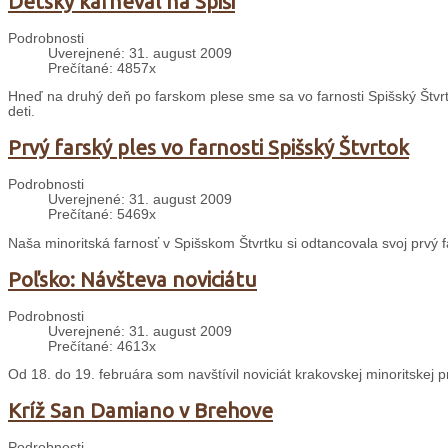
Detský karneval na Spiši
Podrobnosti
Uverejnené: 31. august 2009
Prečítané: 4857x
Hneď na druhý deň po farskom plese sme sa vo farnosti Spišský Štvrt
deti.
Prvý farský ples vo farnosti Spišský Štvrtok
Podrobnosti
Uverejnené: 31. august 2009
Prečítané: 5469x
Naša minoritská farnosť v Spišskom Štvrtku si odtancovala svoj prvý f
Poľsko: Návšteva noviciátu
Podrobnosti
Uverejnené: 31. august 2009
Prečítané: 4613x
Od 18. do 19. februára som navštívil noviciát krakovskej minoritskej 
Kríž San Damiano v Brehove
Podrobnosti