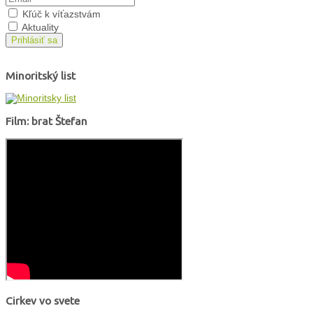
Kľúč k víťazstvám
Aktuality
Prihlásiť sa
Minoritský list
Film: brat Štefan
Cirkev vo svete