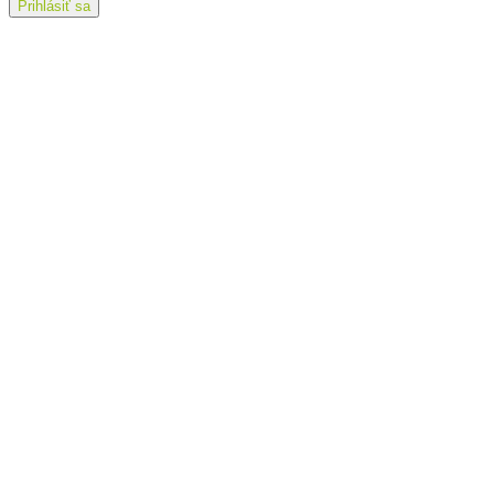
Aktuality
Prihlásiť sa
Minoritský list