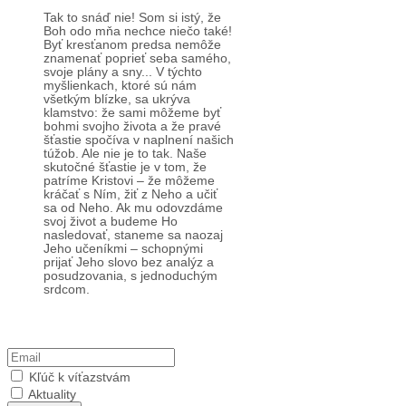
7. august Mt 16, 24-28
Tak to snáď nie! Som si istý, že
Boh odo mňa nechce niečo také!
Byť kresťanom predsa nemôže
znamenať poprieť seba samého,
svoje plány a sny... V týchto
myšlienkach, ktoré sú nám
všetkým blízke, sa ukrýva
klamstvo: že sami môžeme byť
bohmi svojho života a že pravé
šťastie spočíva v naplnení našich
túžob. Ale nie je to tak. Naše
skutočné šťastie je v tom, že
patríme Kristovi – že môžeme
kráčať s Ním, žiť z Neho a učiť
sa od Neho. Ak mu odovzdáme
svoj život a budeme Ho
nasledovať, staneme sa naozaj
Jeho učeníkmi – schopnými
prijať Jeho slovo bez analýz a
posudzovania, s jednoduchým
srdcom.
Prihlásiť sa na odber
Kľúč k víťazstvám