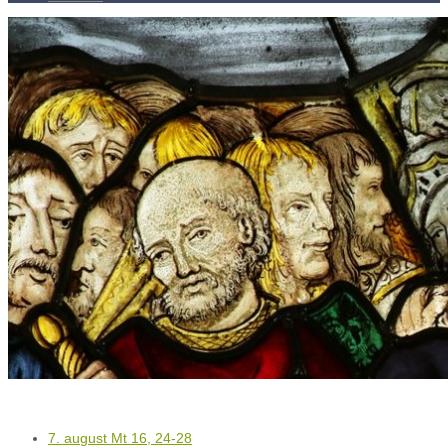
Kontakty
Kľúč k víťazstvám