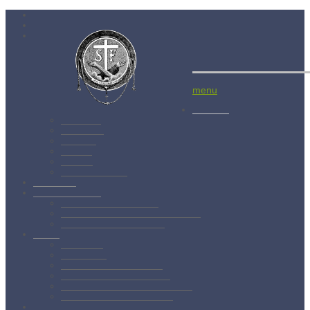
Menší bratia
menu
Aktuality
Albánsko
Bratislava
Juniorát
Brehov
Levoča
Spišský Štvrtok
Povolanie
Svätý František
Životopis sv. Františka
Chronológia života sv. Františka
Testament sv. Františka
O nás
Charizma
Spiritualita
Regula Menších bratov
Dejiny minoritov vo svete
Dejiny minoritov na Slovensku
Rytierstvo Nepoškvrnenej