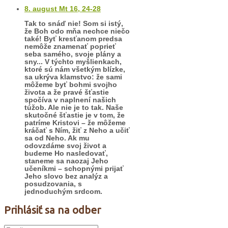
8. august Mt 16, 24-28
Tak to snáď nie! Som si istý,
že Boh odo mňa nechce niečo
také! Byť kresťanom predsa
nemôže znamenať poprieť
seba samého, svoje plány a
sny... V týchto myšlienkach,
ktoré sú nám všetkým blízke,
sa ukrýva klamstvo: že sami
môžeme byť bohmi svojho
života a že pravé šťastie
spočíva v naplnení našich
túžob. Ale nie je to tak. Naše
skutočné šťastie je v tom, že
patríme Kristovi – že môžeme
kráčať s Ním, žiť z Neho a učiť
sa od Neho. Ak mu
odovzdáme svoj život a
budeme Ho nasledovať,
staneme sa naozaj Jeho
učeníkmi – schopnými prijať
Jeho slovo bez analýz a
posudzovania, s
jednoduchým srdcom.
Prihlásiť sa na odber