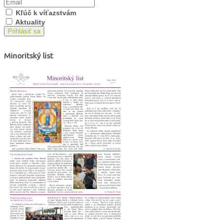
Kľúč k víťazstvám
Aktuality
Prihlásiť sa
Minoritský list