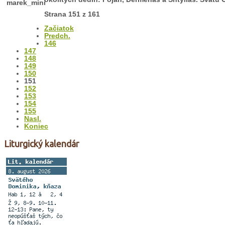
Strana 151 z 161
Začiatok
Predch.
146
147
148
149
150
151
152
153
154
155
Nasl.
Koniec
Liturgický kalendár