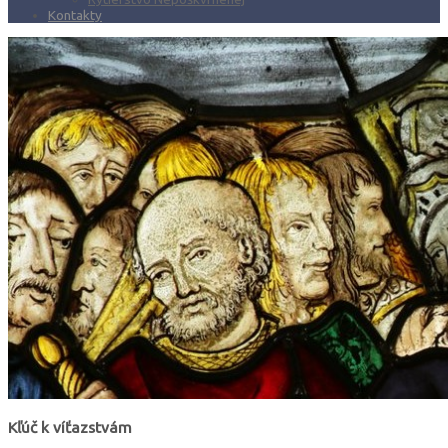
Kontakty
Kľúč k víťazstvám