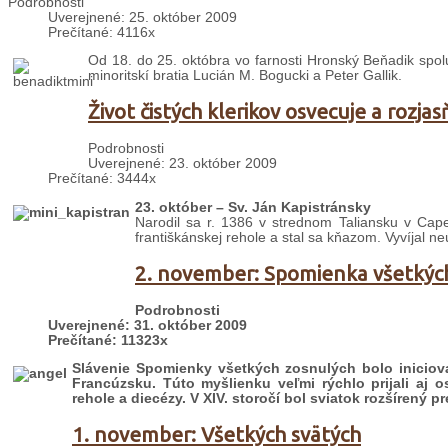
Podrobnosti
Uverejnené: 25. október 2009
Prečítané: 4116x
Od 18. do 25. októbra vo farnosti Hronský Beňadik spolu 
minoritskí bratia Lucián M. Bogucki a Peter Gallik.
Život čistých klerikov osvecuje a rozjas
Podrobnosti
Uverejnené: 23. október 2009
Prečítané: 3444x
23. október – Sv. Ján Kapistránsky
Narodil sa r. 1386 v strednom Taliansku v Cape
františkánskej rehole a stal sa kňazom. Vyvíjal n
2. november: Spomienka všetkýc
Podrobnosti
Uverejnené: 31. október 2009
Prečítané: 11323x
Slávenie Spomienky všetkých zosnulých bolo iniciov
Francúzsku. Túto myšlienku veľmi rýchlo prijali aj o
rehole a diecézy. V XIV. storočí bol sviatok rozšírený pr
1. november: Všetkých svätých