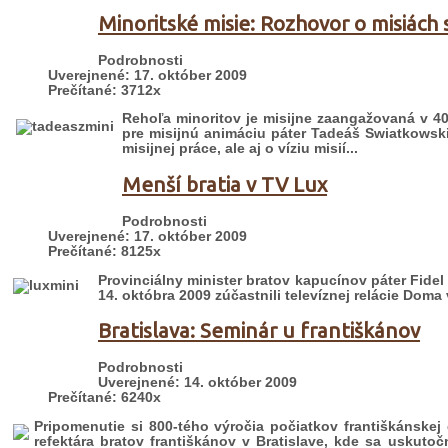
Minoritské misie: Rozhovor o misiác
Podrobnosti
Uverejnené: 17. október 2009
Prečítané: 3712x
Rehoľa minoritov je misijne zaangažovaná v 40 
pre misijnú animáciu páter Tadeáš Swiatkowski
misijnej práce, ale aj o víziu misií...
Menší bratia v TV Lux
Podrobnosti
Uverejnené: 17. október 2009
Prečítané: 8125x
Provinciálny minister bratov kapucínov páter Fide
14. októbra 2009 zúčastnili televíznej relácie Doma v
Bratislava: Seminár u františkánov
Podrobnosti
Uverejnené: 14. október 2009
Prečítané: 6240x
Pripomenutie si 800-tého výročia počiatkov františkánskej 
refektára bratov františkánov v Bratislave, kde sa uskuto