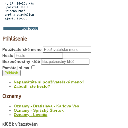
Prihlásenie
Používateľské meno
Heslo
Bezpečnostný kľúč
Pamätaj si ma
Prihlásiť
Nepamätáte si používateľské meno?
Zabudli ste heslo?
Oznamy
Oznamy - Bratislava - Karlova Ves
Oznamy - Spišský Štvrtok
Oznamy - Levoča
Kľúč k víťazstvám