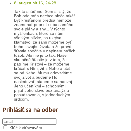
8. august Mt 16, 24-28
Tak to snáď nie! Som si istý, že
Boh odo mňa nechce niečo také!
Byť kresťanom predsa nemôže
znamenať poprieť seba samého,
svoje plány a sny... V týchto
myšlienkach, ktoré sú nám
všetkým blízke, sa ukrýva
klamstvo: že sami môžeme byť
bohmi svojho života a že pravé
šťastie spočíva v naplnení našich
túžob. Ale nie je to tak. Naše
skutočné šťastie je v tom, že
patríme Kristovi – že môžeme
kráčať s Ním, žiť z Neho a učiť
sa od Neho. Ak mu odovzdáme
svoj život a budeme Ho
nasledovať, staneme sa naozaj
Jeho učeníkmi – schopnými
prijať Jeho slovo bez analýz a
posudzovania, s jednoduchým
srdcom.
Prihlásiť sa na odber
Kľúč k víťazstvám