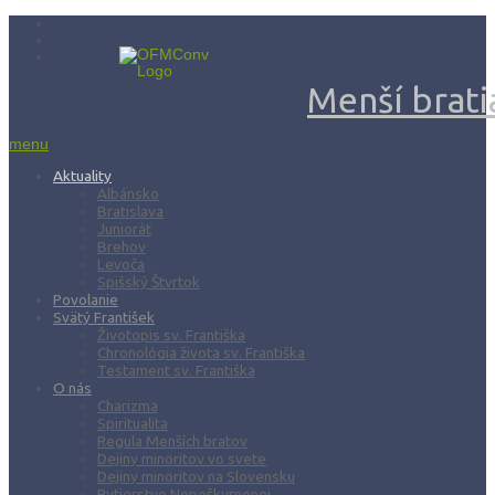
Menší bratia
menu
Aktuality
Albánsko
Bratislava
Juniorát
Brehov
Levoča
Spišský Štvrtok
Povolanie
Svätý František
Životopis sv. Františka
Chronológia života sv. Františka
Testament sv. Františka
O nás
Charizma
Spiritualita
Regula Menších bratov
Dejiny minoritov vo svete
Dejiny minoritov na Slovensku
Rytierstvo Nepoškvrnenej