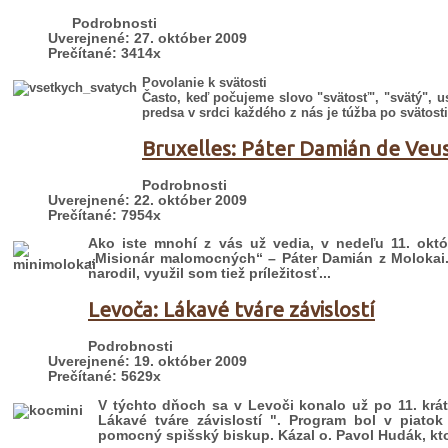
Podrobnosti
Uverejnené: 27. október 2009
Prečítané: 3414x
Povolanie k svätosti
Často, keď počujeme slovo "svätosť", "svätý", 
predsa v srdci každého z nás je túžba po svätosti
Bruxelles: Páter Damián de Veu
Podrobnosti
Uverejnené: 22. október 2009
Prečítané: 7954x
Ako iste mnohí z vás už vedia, v nedeľu 11. ok
„Misionár malomocných“ – Páter Damián z Molokai
narodil, využil som tiež príležitosť...
Levoča: Lákavé tváre závislostí
Podrobnosti
Uverejnené: 19. október 2009
Prečítané: 5629x
V týchto dňoch sa v Levoči konalo už po 11. kr
Lákavé tváre závislostí ". Program bol v piato
pomocný spišský biskup. Kázal o. Pavol Hudák, kto