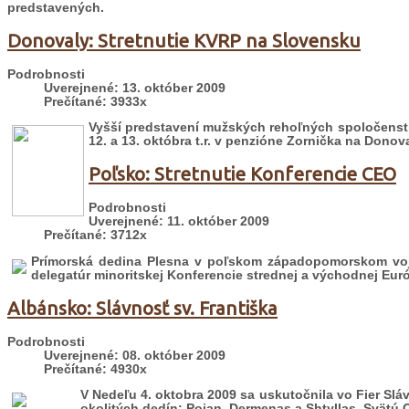
predstavených.
Donovaly: Stretnutie KVRP na Slovensku
Podrobnosti
Uverejnené: 13. október 2009
Prečítané: 3933x
Vyšší predstavení mužských rehoľných spoločensti
12. a 13. októbra t.r. v penzióne Zornička na Donov
Poľsko: Stretnutie Konferencie CEO
Podrobnosti
Uverejnené: 11. október 2009
Prečítané: 3712x
Prímorská dedina Plesna v poľskom západopomorskom vojvo
delegatúr minoritskej Konferencie strednej a východnej Eur
Albánsko: Slávnosť sv. Františka
Podrobnosti
Uverejnené: 08. október 2009
Prečítané: 4930x
V Nedeľu 4. oktobra 2009 sa uskutočnila vo Fier Slávno
okolitých dedín: Pojan, Dermenas a Shtyllas. Svätú