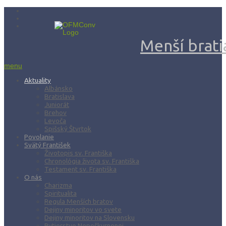
Menší bratia
menu
Aktuality
Albánsko
Bratislava
Juniorát
Brehov
Levoča
Spišský Štvrtok
Povolanie
Svätý František
Životopis sv. Františka
Chronológia života sv. Františka
Testament sv. Františka
O nás
Charizma
Spiritualita
Regula Menších bratov
Dejiny minoritov vo svete
Dejiny minoritov na Slovensku
Rytierstvo Nepoškvrnenej