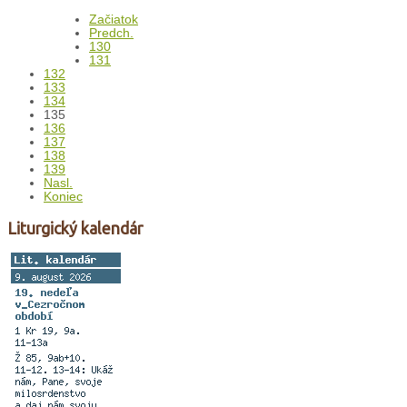
Začiatok
Predch.
130
131
132
133
134
135
136
137
138
139
Nasl.
Koniec
Liturgický kalendár