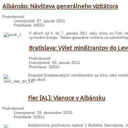
Albánsko: Návšteva generálneho vizitátora
Podrobnosti
Uverejnené: 07. január 2011
Prečítané: 4955x
V dňoch od 4. do 7. januára 2011 našu misiu vo Fieri navš
východnú Európu. Takáto generálna vizitácia sa uskutočňuj
Bratislava: Výlet miništrantov do Lev
Podrobnosti
Uverejnené: 03. január 2011
Prečítané: 3262x
Dvanásť bratislavských miništrantov sa toho roku mohl
a jej okolí.
Fier [AL]: Vianoce v Albánsku
Podrobnosti
Uverejnené: 29. december 2010
Prečítané: 5181x
Každoročne prežívame radosť z Božieho Narodenia. I