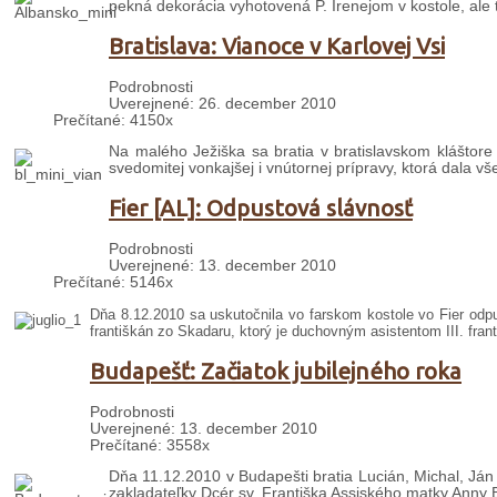
pekná dekorácia vyhotovená P. Irenejom v kostole, ale ta
Bratislava: Vianoce v Karlovej Vsi
Podrobnosti
Uverejnené: 26. december 2010
Prečítané: 4150x
Na malého Ježiška sa bratia v bratislavskom kláštore 
svedomitej vonkajšej i vnútornej prípravy, ktorá dala v
Fier [AL]: Odpustová slávnosť
Podrobnosti
Uverejnené: 13. december 2010
Prečítané: 5146x
Dňa 8.12.2010 sa uskutočnila vo farskom kostole vo Fier od
františkán zo Skadaru, ktorý je duchovným asistentom III. fra
Budapešť: Začiatok jubilejného roka
Podrobnosti
Uverejnené: 13. december 2010
Prečítané: 3558x
Dňa 11.12.2010 v Budapešti bratia Lucián, Michal, Ján
zakladateľky Dcér sv. Františka Assiského matky Anny 