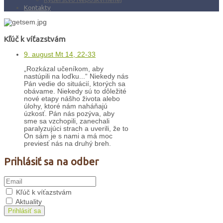
Kontakty
Kľúč k víťazstvám
9. august Mt 14, 22-33
„Rozkázal učeníkom, aby
nastúpili na loďku...“ Niekedy nás
Pán vedie do situácií, ktorých sa
obávame. Niekedy sú to dôležité
nové etapy nášho života alebo
úlohy, ktoré nám naháňajú
úzkosť. Pán nás pozýva, aby
sme sa vzchopili, zanechali
paralyzujúci strach a uverili, že to
On sám je s nami a má moc
previesť nás na druhý breh.
Prihlásiť sa na odber
Kľúč k víťazstvám
Aktuality
Prihlásiť sa