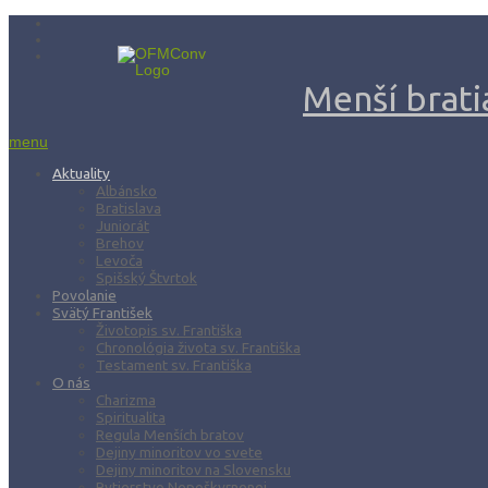
Menší bratia
menu
Aktuality
Albánsko
Bratislava
Juniorát
Brehov
Levoča
Spišský Štvrtok
Povolanie
Svätý František
Životopis sv. Františka
Chronológia života sv. Františka
Testament sv. Františka
O nás
Charizma
Spiritualita
Regula Menších bratov
Dejiny minoritov vo svete
Dejiny minoritov na Slovensku
Rytierstvo Nepoškvrnenej