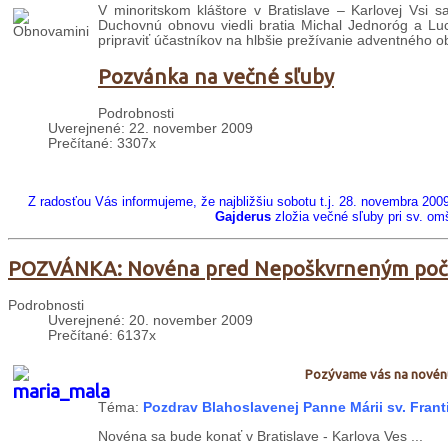
V minoritskom kláštore v Bratislave – Karlovej Vsi
Duchovnú obnovu viedli bratia Michal Jednoróg a Luci
pripraviť účastníkov na hlbšie prežívanie adventného o
Pozvánka na večné sľuby
Podrobnosti
Uverejnené: 22. november 2009
Prečítané: 3307x
Z radosťou Vás informujeme, že najbližšiu sobotu t.j. 28. novembra 200
Gajderus
zložia večné sľuby pri sv. om
POZVÁNKA: Novéna pred Nepoškvrneným poč
Podrobnosti
Uverejnené: 20. november 2009
Prečítané: 6137x
Pozývame vás na novénu
Téma:
Pozdrav Blahoslavenej Panne Márii sv. Frant
Novéna sa bude konať v Bratislave - Karlova Ves ...