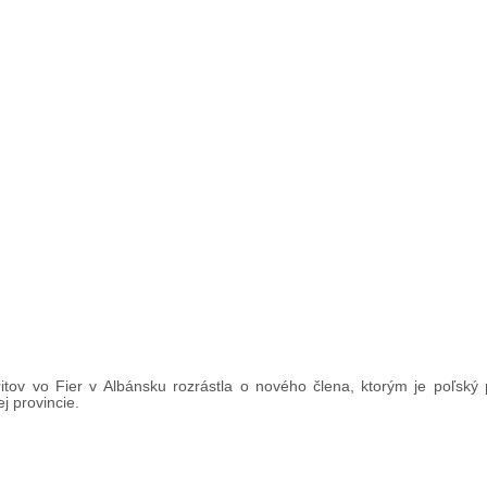
tov vo Fier v Albánsku rozrástla o nového člena, ktorým je poľský 
j provincie.