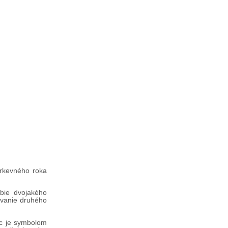
irkevného roka
bie dvojakého
ávanie druhého
ec je symbolom