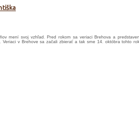
ntiška
ždňov mení svoj vzhľad. Pred rokom sa veriaci Brehova a predstav
 Veriaci v Brehove sa začali zbierať a tak sme 14. októbra tohto rok