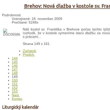
Brehov: Nová dlažba v kostole sv. Fra
Podrobnosti
Uverejnené: 18. november 2009
Prečítané: 5248x
Náš kostol sv. Františka v Brehove počas týchto tý
rozhodli, že v kostole vymeníme starú dlažbu za novú.
s prácami...
Strana 149 z 161
Začiatok
Predch.
144
145
146
147
148
149
150
151
152
153
Nasl.
Koniec
Liturgický kalendár