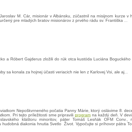
aroslav M. Cár, misionár v Albánsku, zúčastnil na misijnom kurze v
a určený pre mladých bratov misionárov z prvého rádu sv. Františka ...
ko a Róbert Gajderus zložili do rúk otca kustóda Luciána Boguckého
by sa konala za hojnej účasti veriacich nie len z Karlovej Vsi, ale aj...
viatkom Nepoškvrneného počatia Panny Márie, ktorý oslávime 8. dec
m. Pri tejto príležitosti sme pripravili
program
na každý deň. V devi
atislavského kláštoru minoritov, páter Tomáš Lesňák OFM Conv.,
ala hudobná diakonia hnutia Svetlo Život. Vypočujte si príhovor pátra