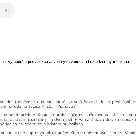
ína „výrobou“ a posviackou adventných vencov a tiež adventným bazárom.
 do liturgického obdobia, ktoré sa volá Advent. Je to prvá časť c
om narodenia Ježiša Krista – Vianocami.
 znamená príchod Krista, ktorého túžobne očakávame. Je to obdo
reto je advent rozdelený na dve časti. Prvá časť dáva dôraz na očak
riacich na stretnutie s Kristom pri jasliach.
i. Tie sa postupne zapaľujú počas štyroch adventných nedieľ. Veni