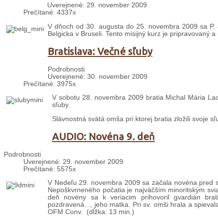
Uverejnené: 29. november 2009
Prečítané: 4337x
V dňoch od 30. augusta do 25. novembra 2009 sa P. J
Belgicka v Bruseli. Tento misijný kurz je pripravovaný 
Bratislava: Večné sľuby
Podrobnosti
Uverejnené: 30. november 2009
Prečítané: 3975x
V sobotu 28. novembra 2009 bratia Michal Mária Lac
sľuby.
Slávnostná svätá omša pri ktorej bratia zložili svoje sľu
AUDIO: Novéna 9. deň
Podrobnosti
Uverejnené: 29. november 2009
Prečítané: 5575x
V Nedeľu 29. novembra 2009 sa začala novéna pred s
Nepoškvrneného počatia je najväčším minoritským sviatko
deň novény sa k veriacim prihovoril gvardián br
pozdravená..., jeho matka. Pri sv. omši hrala a spiev
OFM Conv. (dĺžka: 13 min.)