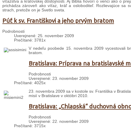
víťazstva a kráľovskej dôstojnosti. Aj Biblia hovorí o venci ako o pr
prichádza zároveň ako víťaz, kráľ a osloboditeľ. Rozlievajúce sa sv
strach, pretože on je Svetlo sveta.
Púť k sv. Františkovi a jeho prvým bratom
Podrobnosti
Uverejnené: 25. november 2009
Prečítané: 3781x
V nedeľu poobede 15. novembra 2009 vycestovali br.
bratom.
Bratislava: Príprava na bratislavské m
Podrobnosti
Uverejnené: 23. november 2009
Prečítané: 4025x
23. novembra 2009 sa v kostole sv. Františka v Bratislav
misií v Bratislave v októbri 2010.
Bratislava: „Chlapská“ duchovná obn
Podrobnosti
Uverejnené: 22. november 2009
Prečítané: 3715x