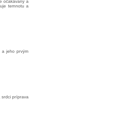
 je očakávaný a
yľuje temnotu a
i a jeho prvým
 srdci príprava