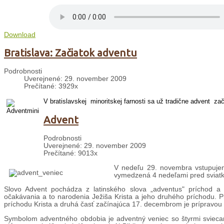
Download
Bratislava: Začiatok adventu
Podrobnosti
Uverejnené: 29. november 2009
Prečítané: 3929x
V bratislavskej minoritskej farnosti sa už tradične advent
zač
Advent
Podrobnosti
Uverejnené: 29. november 2009
Prečítané: 9013x
V nedeľu 29. novembra vstupujeme
vymedzená 4 nedeľami pred sviatk
Slovo Advent pochádza z latinského slova „adventus" príchod a
očakávania a to narodenia Ježiša Krista a jeho druhého príchodu. P
príchodu Krista a druhá časť začínajúca 17. decembrom je prípravou ve
Symbolom adventného obdobia je adventný veniec so štyrmi sviecam