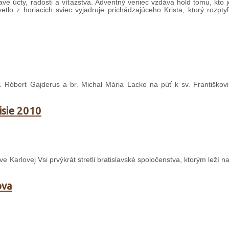
ejave úcty, radosti a víťazstva. Adventný veniec vzdáva hold tomu, kto
etlo z horiacich sviec vyjadruje prichádzajúceho Krista, ktorý rozpt
 Róbert Gajderus a br. Michal Mária Lacko na púť k sv. Františkov
isie 2010
e Karlovej Vsi prvýkrát stretli bratislavské spoločenstva, ktorým leží na
ova