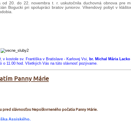
 sa od 20. do 22. novembra t. r. uskutočnila duchovná obnova pre 
án Bogucki pri spolupráci bratov juniorov. Víkendový pobyt v klášto
bdobia.
9,
v kostole sv. Františka v Bratislave - Karlovej Vsi,
br. Michal Mária Lacko
ši o 11.00 hod.
Všetkých Vás na túto slávnosť pozývame.
atím Panny Márie
 pred slávnosťou Nepoškvrneného počatia Panny Márie.
iška Assiského.