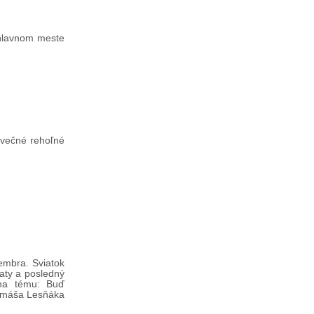
 hlavnom meste
 večné rehoľné
embra. Sviatok
aty a posledný
 na tému: Buď
 Tomáša Lesňáka