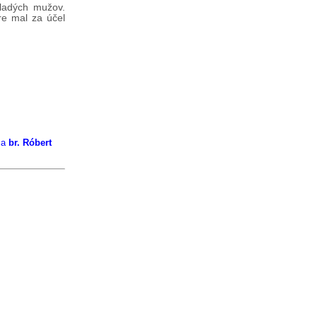
mladých mužov.
re mal za účel
a
br. Róbert