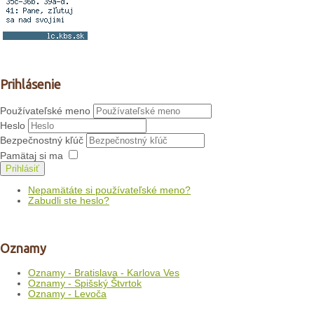
Prihlásenie
Používateľské meno
Heslo
Bezpečnostný kľúč
Pamätaj si ma
Prihlásiť
Nepamätáte si používateľské meno?
Zabudli ste heslo?
Oznamy
Oznamy - Bratislava - Karlova Ves
Oznamy - Spišský Štvrtok
Oznamy - Levoča