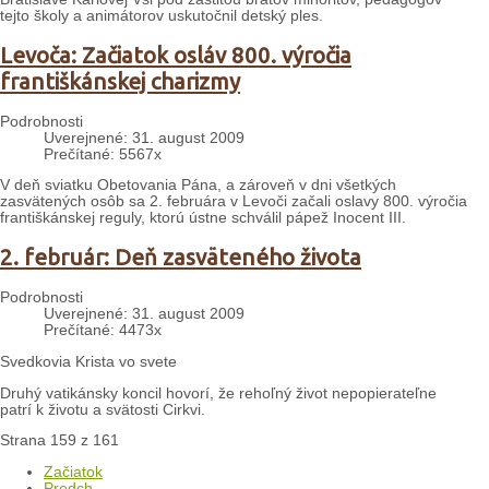
tejto školy a animátorov uskutočnil detský ples.
Levoča: Začiatok osláv 800. výročia
františkánskej charizmy
Podrobnosti
Uverejnené: 31. august 2009
Prečítané: 5567x
V deň sviatku Obetovania Pána, a zároveň v dni všetkých
zasvätených osôb sa 2. februára v Levoči začali oslavy 800. výročia
františkánskej reguly, ktorú ústne schválil pápež Inocent III.
2. február: Deň zasväteného života
Podrobnosti
Uverejnené: 31. august 2009
Prečítané: 4473x
Svedkovia Krista vo svete
Druhý vatikánsky koncil hovorí, že rehoľný život nepopierateľne
patrí k životu a svätosti Cirkvi.
Strana 159 z 161
Začiatok
Predch.