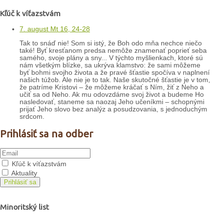
Kľúč k víťazstvám
7. august Mt 16, 24-28
Tak to snáď nie! Som si istý, že Boh odo mňa nechce niečo
také! Byť kresťanom predsa nemôže znamenať poprieť seba
samého, svoje plány a sny... V týchto myšlienkach, ktoré sú
nám všetkým blízke, sa ukrýva klamstvo: že sami môžeme
byť bohmi svojho života a že pravé šťastie spočíva v naplnení
našich túžob. Ale nie je to tak. Naše skutočné šťastie je v tom,
že patríme Kristovi – že môžeme kráčať s Ním, žiť z Neho a
učiť sa od Neho. Ak mu odovzdáme svoj život a budeme Ho
nasledovať, staneme sa naozaj Jeho učeníkmi – schopnými
prijať Jeho slovo bez analýz a posudzovania, s jednoduchým
srdcom.
Prihlásiť sa na odber
Kľúč k víťazstvám
Aktuality
Prihlásiť sa
Minoritský list