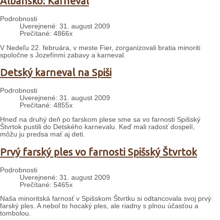
Albánsko: Karneval
Podrobnosti
Uverejnené: 31. august 2009
Prečítané: 4866x
V Nedeľu 22. februára, v meste Fier, zorganizovali bratia minoriti
spoločne s Jozefínmi zabavy a karneval.
Detský karneval na Spiši
Podrobnosti
Uverejnené: 31. august 2009
Prečítané: 4855x
Hneď na druhý deň po farskom plese sme sa vo farnosti Spišský
Štvrtok pustili do Detského karnevalu. Keď mali radosť dospelí,
môžu ju predsa mať aj deti.
Prvý farský ples vo farnosti Spišský Štvrtok
Podrobnosti
Uverejnené: 31. august 2009
Prečítané: 5465x
Naša minoritská farnosť v Spišskom Štvrtku si odtancovala svoj prvý
farský ples. A nebol to hocaký ples, ale riadny s plnou účasťou a
tombolou.