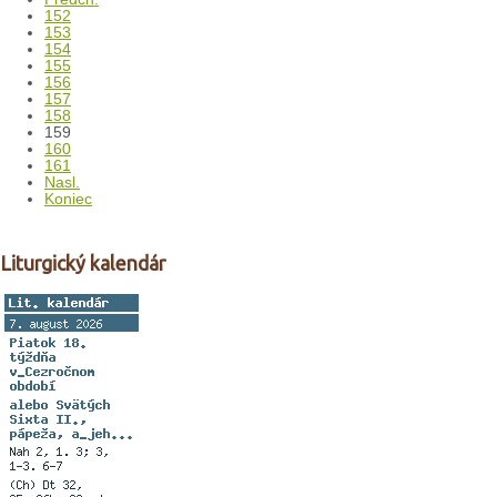
152
153
154
155
156
157
158
159
160
161
Nasl.
Koniec
Liturgický kalendár