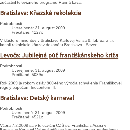
zúčastnil televízneho programu Ranná káva.
Bratislava: Kňazské rekolekcie
Podrobnosti
Uverejnené: 31. august 2009
Prečítané: 4127x
V kláštore minoritov v Bratislave Karlovej Vsi sa 9. februára t.r.
konali rekolekcie kňazov dekanátu Bratislava - Sever.
Levoča: Jubilejná púť františkánskeho kríža
Podrobnosti
Uverejnené: 31. august 2009
Prečítané: 5089x
Rok 2009 je rokom osláv 800-tého výročia schválenia Františkovej
reguly pápežom Inocentom III.
Bratislava: Detský karneval
Podrobnosti
Uverejnené: 31. august 2009
Prečítané: 4521x
Včera 7.2.2009 sa v telocvični CZŠ sv. Františka z Assisi v
Bratislave Karlovej Vsi pod záštitou bratov minoritov, pedagógov