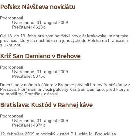
Poľsko: Návšteva noviciátu
Podrobnosti
Uverejnené: 31. august 2009
Prečítané: 4613x
Od 18. do 19. februára som navštívil noviciát krakovskej minoritskej
provincie, ktorý sa nachádza na juhovýchode Poľska na hraniciach
s Ukrajinou.
Kríž San Damiano v Brehove
Podrobnosti
Uverejnené: 31. august 2009
Prečítané: 5375x
Dnes sme v našom kláštore v Brehove privítali bratov františkánov z
Prešova, ktorí nám priviezli putovný kríž San Damiano, pred ktorým
sa modlil sv. František z Assisi.
Bratislava: Kustód v Rannej káve
Podrobnosti
Uverejnené: 31. august 2009
Prečítané: 4374x
12. februára 2009 minoritský kustód P. Lucián M. Bogucki sa