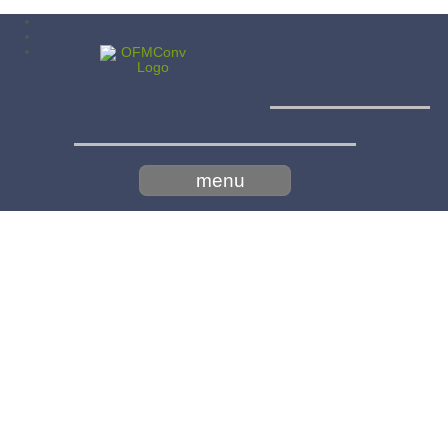
Menší
bratia konventuáli - minoriti
menu