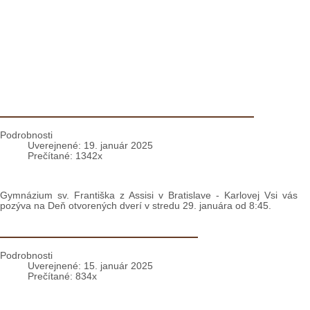
Pozvánka na DOD na našom gymnáziu
Podrobnosti
Uverejnené: 19. január 2025
Prečítané: 1342x
Gymnázium sv. Františka z Assisi v Bratislave - Karlovej Vsi vás
pozýva na Deň otvorených dverí v stredu 29. januára od 8:45.
Vianoce vo štvrtockej farnosti
Podrobnosti
Uverejnené: 15. január 2025
Prečítané: 834x