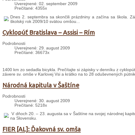
Uverejnené: 02. september 2009
Prečítané: 4355x
Dnes 2. septembra sa skončili prázdniny a začína sa škola. Zák
školský rok 2009/10 svätou omšou...
Cyklopúť Bratislava – Assisi – Rím
Podrobnosti
Uverejnené: 29. august 2009
Prečítané: 36673x
1400 km zo sedadla bicykla. Prečítajte si zápisky v denníku z cyklopút
závere sv. omše v Karlovej Vsi a krátko na to 28 oduševnených pútni
Národná kapitula v Šaštíne
Podrobnosti
Uverejnené: 30. august 2009
Prečítané: 5218x
V dňoch 20. – 23. augusta sa v Šaštíne na svojej národnej kapit
na Slovensku.
FIER [AL]: Ďakovná sv. omša