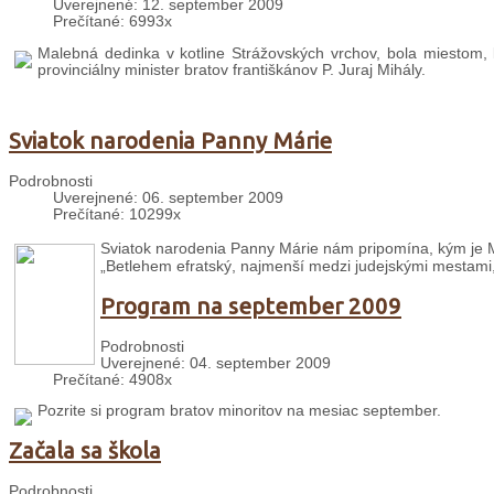
Uverejnené: 12. september 2009
Prečítané: 6993x
Malebná dedinka v kotline Strážovských vrchov, bola miestom, k
provinciálny minister bratov františkánov P. Juraj Mihály.
Sviatok narodenia Panny Márie
Podrobnosti
Uverejnené: 06. september 2009
Prečítané: 10299x
Sviatok narodenia Panny Márie nám pripomína, kým je Má
„Betlehem efratský, najmenší medzi judejskými mestami, 
Program na september 2009
Podrobnosti
Uverejnené: 04. september 2009
Prečítané: 4908x
Pozrite si program bratov minoritov na mesiac september.
Začala sa škola
Podrobnosti