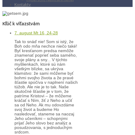
Kontakty
Kľúč k víťazstvám
7. august Mt 16, 24-28
Tak to snáď nie! Som si istý, že
Boh odo mňa nechce niečo také!
Byť kresťanom predsa nemôže
znamenať poprieť seba samého,
svoje plány a sny... V týchto
myšlienkach, ktoré sú nám
všetkým blízke, sa ukrýva
klamstvo: že sami môžeme byť
bohmi svojho života a že pravé
šťastie spočíva v naplnení našich
túžob. Ale nie je to tak. Naše
skutočné šťastie je v tom, že
patríme Kristovi – že môžeme
kráčať s Ním, žiť z Neho a učiť
sa od Neho. Ak mu odovzdáme
svoj život a budeme Ho
nasledovať, staneme sa naozaj
Jeho učeníkmi – schopnými
prijať Jeho slovo bez analýz a
posudzovania, s jednoduchým
srdcom.