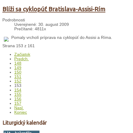
Blíži sa cyklopúť Bratislava-Assisi-Rím
Podrobnosti
Uverejnené: 30. august 2009
Prečítané: 4811x
Pomaly vrcholí príprava na cyklopúť do Assisi a Ríma.
Strana 153 z 161
Začiatok
Predch.
148
149
150
151
152
153
154
155
156
157
Nasl.
Koniec
Liturgický kalendár