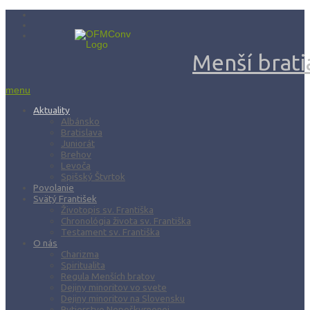
Menší bratia
menu
Aktuality
Albánsko
Bratislava
Juniorát
Brehov
Levoča
Spišský Štvrtok
Povolanie
Svätý František
Životopis sv. Františka
Chronológia života sv. Františka
Testament sv. Františka
O nás
Charizma
Spiritualita
Regula Menších bratov
Dejiny minoritov vo svete
Dejiny minoritov na Slovensku
Rytierstvo Nepoškvrnenej