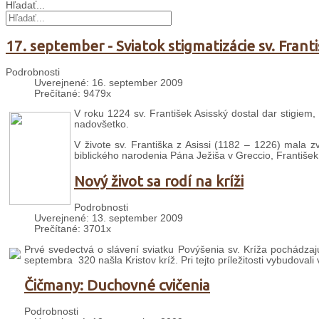
Hľadať...
17. september - Sviatok stigmatizácie sv. Františ
Podrobnosti
Uverejnené: 16. september 2009
Prečítané: 9479x
V roku 1224 sv. František Asisský dostal dar stigiem,
nadovšetko.
V živote sv. Františka z Asissi (1182 – 1226) mala z
biblického narodenia Pána Ježiša v Greccio, František 
Nový život sa rodí na kríži
Podrobnosti
Uverejnené: 13. september 2009
Prečítané: 3701x
Prvé svedectvá o slávení sviatku Povýšenia sv. Kríža pochádzajú
septembra 320 našla Kristov kríž. Pri tejto príležitosti vybudovali
Čičmany: Duchovné cvičenia
Podrobnosti