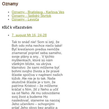
Oznamy
Oznamy - Bratislava - Karlova Ves
Oznamy - Spišský Štvrtok
Oznamy - Levoča
Kľúč k víťazstvám
7. august Mt 16, 24-28
Tak to snáď nie! Som si istý, že
Boh odo mňa nechce niečo také!
Byť kresťanom predsa nemôže
znamenať poprieť seba samého,
svoje plány a sny... V týchto
myšlienkach, ktoré sú nám
všetkým blízke, sa ukrýva
klamstvo: že sami môžeme byť
bohmi svojho života a že pravé
šťastie spočíva v naplnení našich
túžob. Ale nie je to tak. Naše
skutočné šťastie je v tom, že
patríme Kristovi – že môžeme
kráčať s Ním, žiť z Neho a učiť
sa od Neho. Ak mu odovzdáme
svoj život a budeme Ho
nasledovať, staneme sa naozaj
Jeho učeníkmi – schopnými
prijať Jeho slovo bez analýz a