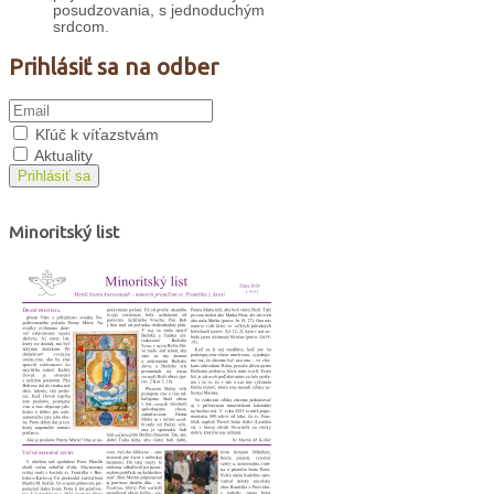
posudzovania, s jednoduchým
srdcom.
Prihlásiť sa na odber
Kľúč k víťazstvám
Aktuality
Prihlásiť sa
Minoritský list