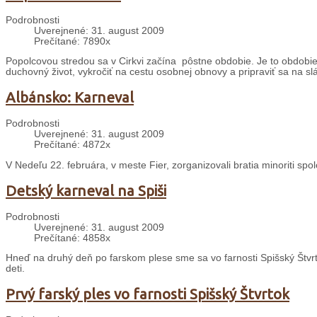
Podrobnosti
Uverejnené: 31. august 2009
Prečítané: 7890x
Popolcovou stredou sa v Cirkvi začína pôstne obdobie. Je to obdobie š
duchovný život, vykročiť na cestu osobnej obnovy a pripraviť sa na sl
Albánsko: Karneval
Podrobnosti
Uverejnené: 31. august 2009
Prečítané: 4872x
V Nedeľu 22. februára, v meste Fier, zorganizovali bratia minoriti sp
Detský karneval na Spiši
Podrobnosti
Uverejnené: 31. august 2009
Prečítané: 4858x
Hneď na druhý deň po farskom plese sme sa vo farnosti Spišský Štvrt
deti.
Prvý farský ples vo farnosti Spišský Štvrtok