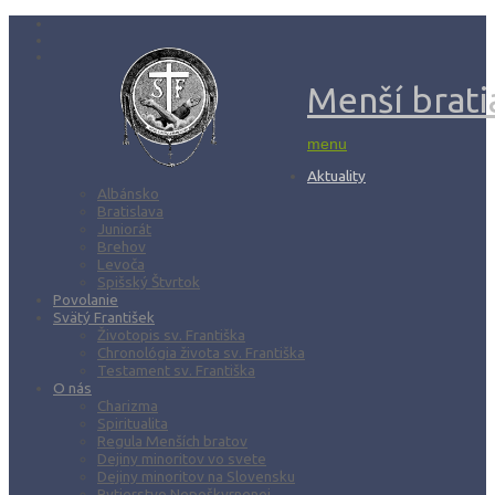
Menší bratia
menu
Aktuality
Albánsko
Bratislava
Juniorát
Brehov
Levoča
Spišský Štvrtok
Povolanie
Svätý František
Životopis sv. Františka
Chronológia života sv. Františka
Testament sv. Františka
O nás
Charizma
Spiritualita
Regula Menších bratov
Dejiny minoritov vo svete
Dejiny minoritov na Slovensku
Rytierstvo Nepoškvrnenej