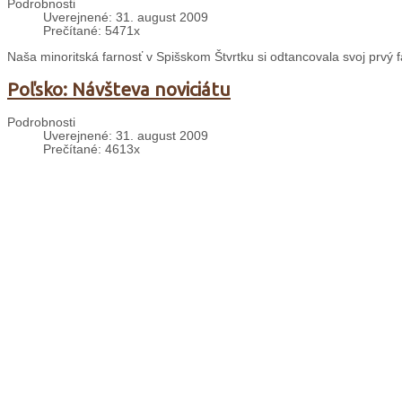
Podrobnosti
Uverejnené: 31. august 2009
Prečítané: 5471x
Naša minoritská farnosť v Spišskom Štvrtku si odtancovala svoj prvý f
Poľsko: Návšteva noviciátu
Podrobnosti
Uverejnené: 31. august 2009
Prečítané: 4613x
Od 18. do 19. februára som navštívil noviciát krakovskej minoritskej 
Kríž San Damiano v Brehove
Podrobnosti
Uverejnené: 31. august 2009
Prečítané: 5380x
Dnes sme v našom kláštore v Brehove privítali bratov františkánov z P
František z Assisi.
Bratislava: Kustód v Rannej káve
Podrobnosti
Uverejnené: 31. august 2009
Prečítané: 4377x