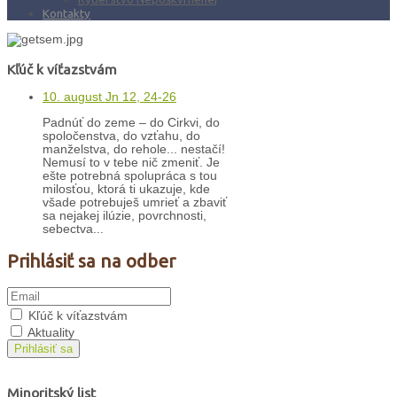
Kontakty
Kľúč k víťazstvám
10. august Jn 12, 24-26
Padnúť do zeme – do Cirkvi, do
spoločenstva, do vzťahu, do
manželstva, do rehole... nestačí!
Nemusí to v tebe nič zmeniť. Je
ešte potrebná spolupráca s tou
milosťou, ktorá ti ukazuje, kde
všade potrebuješ umrieť a zbaviť
sa nejakej ilúzie, povrchnosti,
sebectva...
Prihlásiť sa na odber
Kľúč k víťazstvám
Aktuality
Prihlásiť sa
Minoritský list