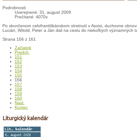
Podrobnosti
Uverejnené: 31. august 2009
Prečítané: 4070x
Po skončenom celofrantiškánskom stretnutí v Assisi, duchovne obnov
Lucián, Witold, Peter a Ján dali na cestu do niekoľkých významných t
Strana 156 z 161
Začiatok
Predch.
151
152
153
154
155
156
157
158
159
160
Nasl.
Koniec
Liturgický kalendár