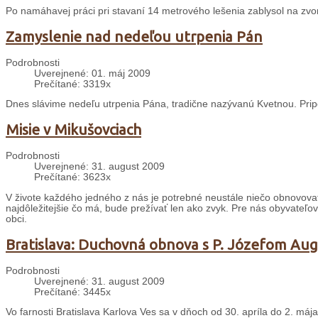
Po namáhavej práci pri stavaní 14 metrového lešenia zablysol na zvoni
Zamyslenie nad nedeľou utrpenia Pán
Podrobnosti
Uverejnené: 01. máj 2009
Prečítané: 3319x
Dnes slávime nedeľu utrpenia Pána, tradične nazývanú Kvetnou. Prip
Misie v Mikušovciach
Podrobnosti
Uverejnené: 31. august 2009
Prečítané: 3623x
V živote každého jedného z nás je potrebné neustále niečo obnovovať a
najdôležitejšie čo má, bude prežívať len ako zvyk. Pre nás obyvateľov
obci.
Bratislava: Duchovná obnova s P. Józefom A
Podrobnosti
Uverejnené: 31. august 2009
Prečítané: 3445x
Vo farnosti Bratislava Karlova Ves sa v dňoch od 30. apríla do 2. máj