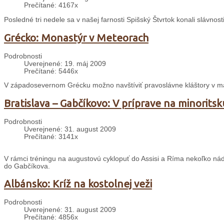
Prečítané: 4167x
Posledné tri nedele sa v našej farnosti Spišský Štvrtok konali slávnosti
Grécko: Monastýr v Meteorach
Podrobnosti
Uverejnené: 19. máj 2009
Prečítané: 5446x
V západosevernom Grécku možno navštíviť pravoslávne kláštory v m
Bratislava – Gabčíkovo: V príprave na minorits
Podrobnosti
Uverejnené: 31. august 2009
Prečítané: 3141x
V rámci tréningu na augustovú cyklopuť do Assisi a Ríma nekoľko nád
do Gabčíkova.
Albánsko: Kríž na kostolnej veži
Podrobnosti
Uverejnené: 31. august 2009
Prečítané: 4856x