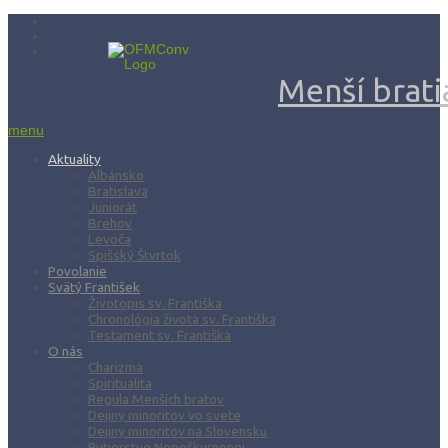
Menší bratia
menu
Aktuality
Albánsko
Bratislava
Juniorát
Brehov
Levoča
Spišský Štvrtok
Povolanie
Svätý František
Životopis sv. Františka
Chronológia života sv. Františka
Testament sv. Františka
O nás
Charizma
Spiritualita
Regula Menších bratov
Dejiny minoritov vo svete
Dejiny minoritov na Slovensku
Rytierstvo Nepoškvrnenej