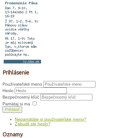
Prihlásenie
Používateľské meno
Heslo
Bezpečnostný kľúč
Pamätaj si ma
Prihlásiť
Nepamätáte si používateľské meno?
Zabudli ste heslo?
Oznamy