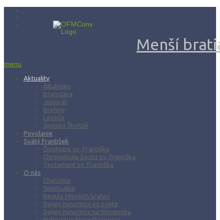
Menší bratia
menu
Aktuality
Albánsko
Bratislava
Juniorát
Brehov
Levoča
Spišský Štvrtok
Povolanie
Svätý František
Životopis sv. Františka
Chronológia života sv. Františka
Testament sv. Františka
O nás
Charizma
Spiritualita
Regula Menších bratov
Dejiny minoritov vo svete
Dejiny minoritov na Slovensku
Rytierstvo Nepoškvrnenej