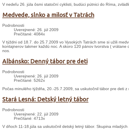
V nedeľu 26. júla ôsmi statoční cyklisti, budúci pútnici do Ríma, zvládl
Medvede, slnko a milosť v Tatrách
Podrobnosti
Uverejnené: 26. júl 2009
Prečítané: 4084x
V týždni od 18.7. do 25.7.2009 vo Vysokých Tatrách sme si užili med
kontajnerov takmer každú noc. A skoro 120 pánov tvorstva ( vrátane de
nos.
Albánsko: Denný tábor pre deti
Podrobnosti
Uverejnené: 26. júl 2009
Prečítané: 5262x
Počas minulého týždňa, 20.-25.7.2009, sa uskutočnil tábor pre deti z n
Stará Lesná: Detský letný tábor
Podrobnosti
Uverejnené: 22. júl 2009
Prečítané: 4713x
V dňoch 11-18.júla sa uskutočnil detský letný tábor. Skupina mladých