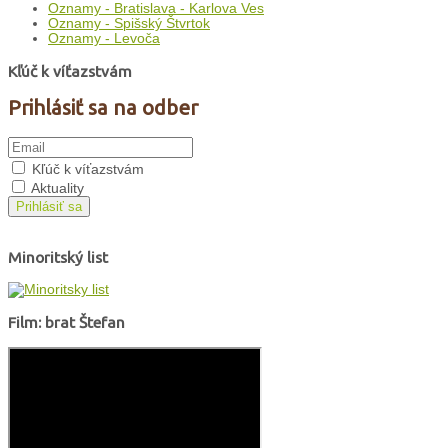
Oznamy - Bratislava - Karlova Ves
Oznamy - Spišský Štvrtok
Oznamy - Levoča
Kľúč k víťazstvám
Prihlásiť sa na odber
Kľúč k víťazstvám
Aktuality
Prihlásiť sa
Minoritský list
Film: brat Štefan