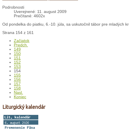
Podrobnosti
Uverejnené: 11. august 2009
Prečítané: 4602x
Od pondelka do piatku, 6.-10. júla, sa uskutočnil tábor pre mladých kr
Strana 154 z 161
Začiatok
Predch.
149
150
151
152
153
154
155
156
157
158
Nasl.
Koniec
Liturgický kalendár