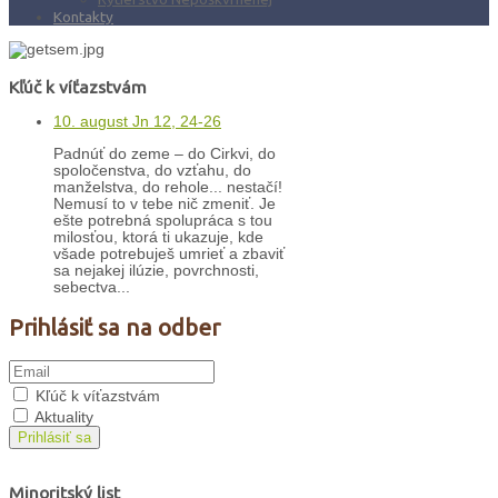
Kontakty
Kľúč k víťazstvám
10. august Jn 12, 24-26
Padnúť do zeme – do Cirkvi, do
spoločenstva, do vzťahu, do
manželstva, do rehole... nestačí!
Nemusí to v tebe nič zmeniť. Je
ešte potrebná spolupráca s tou
milosťou, ktorá ti ukazuje, kde
všade potrebuješ umrieť a zbaviť
sa nejakej ilúzie, povrchnosti,
sebectva...
Prihlásiť sa na odber
Kľúč k víťazstvám
Aktuality
Prihlásiť sa
Minoritský list