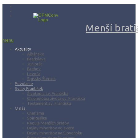
Menší bratia
menu
Aktuality
Albánsko
Bratislava
Juniorát
Brehov
Levoča
Spišský Štvrtok
Povolanie
Svätý František
Životopis sv. Františka
Chronológia života sv. Františka
Testament sv. Františka
O nás
Charizma
Spiritualita
Regula Menších bratov
Dejiny minoritov vo svete
Dejiny minoritov na Slovensku
Rytierstvo Nepoškvrnenej