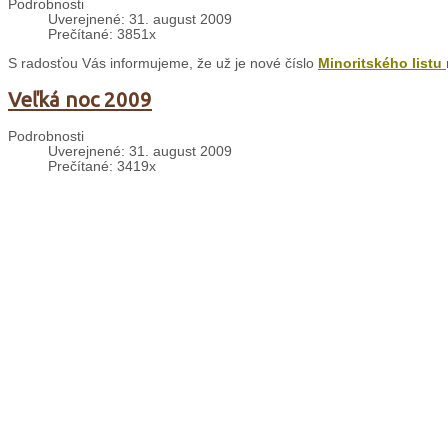
Podrobnosti
Uverejnené: 31. august 2009
Prečítané: 3851x
S radosťou Vás informujeme, že už je nové číslo
Minoritského listu
Veľká noc 2009
Podrobnosti
Uverejnené: 31. august 2009
Prečítané: 3419x
„Čím sa táto noc líši od všetkých ostatných?“, pýta sa pri večeri na sv
Bratislava: Krížová cesta v Karlovej Vsi
Podrobnosti
Uverejnené: 31. august 2009
Prečítané: 4339x
Na Veľký piatok 10. apríla 2009 už tradične po obradoch sa v karloves
Bratislava: medovníky pre misie
Podrobnosti
Uverejnené: 05. apríl 2009
Prečítané: 3888x