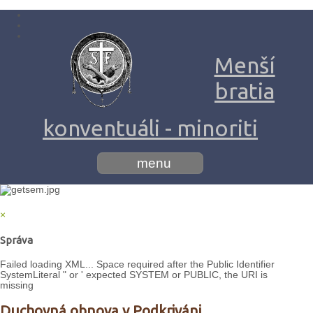
Menší
bratia
konventuáli - minoriti
menu
×
Správa
Failed loading XML... Space required after the Public Identifier
SystemLiteral " or ' expected SYSTEM or PUBLIC, the URI is
missing
Duchovná obnova v Podkriváni