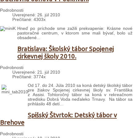
Podrobnosti
Uverejnené: 26. júl 2010
Prečítané: 4303x
Hneď po príchode sme zažili prekvapenie: Krásne nové
pastoračné centrum, v ktorom sme mali bývať, bolo už
obsadené...
Bratislava: Školský tábor Spojenej
cirkevnej školy 2010.
Podrobnosti
Uverejnené: 21. júl 2010
Prečítané: 3774x
Od 17. do 24. Júla 2010 sa koná detský školský tábor
pre žiakov Spojenej cirkevnej školy sv. Františka
z Assisi. Tohtoročný tábor sa koná v rekreačnom
stredisku Dobrá Voda neďaleko Trnavy. Na tábor sa
prihlásilo 48 detí...
Spišský Štvrtok: Detský tábor v
Brehove
Podrobnosti