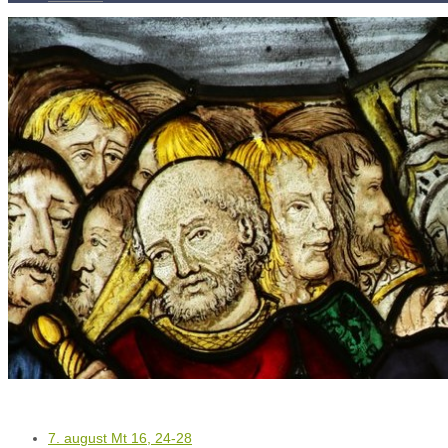
Kontakty
Kľúč k víťazstvám