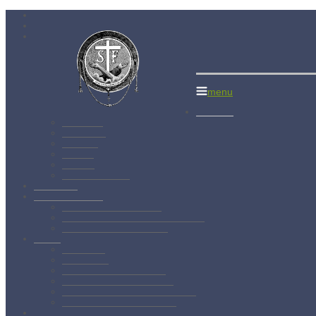
Menší bratia
menu
Aktuality
Albánsko
Bratislava
Juniorát
Brehov
Levoča
Spišský Štvrtok
Povolanie
Svätý František
Životopis sv. Františka
Chronológia života sv. Františka
Testament sv. Františka
O nás
Charizma
Spiritualita
Regula Menších bratov
Dejiny minoritov vo svete
Dejiny minoritov na Slovensku
Rytierstvo Nepoškvrnenej