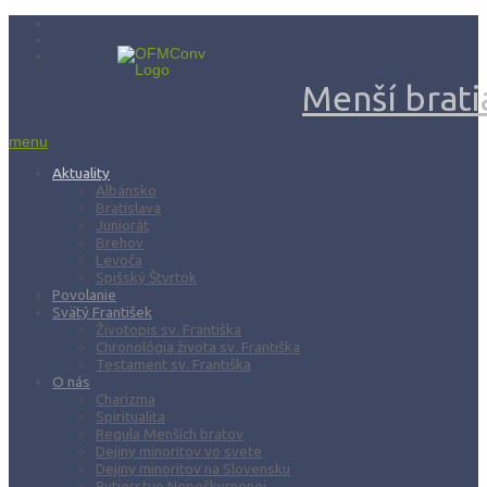
Menší bratia
menu
Aktuality
Albánsko
Bratislava
Juniorát
Brehov
Levoča
Spišský Štvrtok
Povolanie
Svätý František
Životopis sv. Františka
Chronológia života sv. Františka
Testament sv. Františka
O nás
Charizma
Spiritualita
Regula Menších bratov
Dejiny minoritov vo svete
Dejiny minoritov na Slovensku
Rytierstvo Nepoškvrnenej