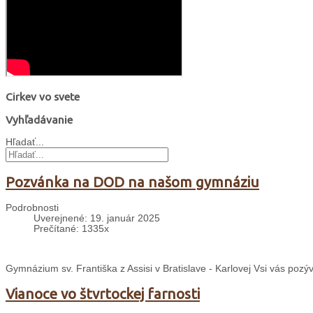
Cirkev vo svete
Vyhľadávanie
Hľadať...
Pozvánka na DOD na našom gymnáziu
Podrobnosti
Uverejnené: 19. január 2025
Prečítané: 1335x
Gymnázium sv. Františka z Assisi v Bratislave - Karlovej Vsi vás pozý
Vianoce vo štvrtockej farnosti