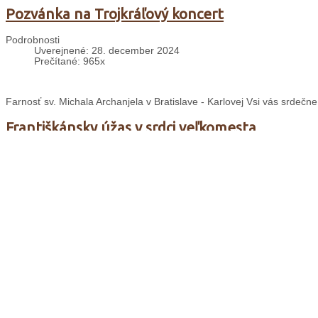
Pozvánka na Trojkráľový koncert
Podrobnosti
Uverejnené: 28. december 2024
Prečítané: 965x
Farnosť sv. Michala Archanjela v Bratislave - Karlovej Vsi vás srdečn
Františkánsky úžas v srdci veľkomesta
Podrobnosti
Uverejnené: 27. december 2024
Prečítané: 968x
Dňa 22. decembra 2024 navštívil generálny minister nášho rádu, brat 
Betlehemy v Spišskom Štvrtku
Podrobnosti
Uverejnené: 02. december 2024
Prečítané: 1072x