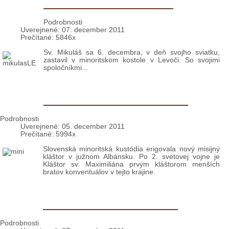
Levoča: Prišiel sv. Mikuláš
Podrobnosti
Uverejnené: 07. december 2011
Prečítané: 5846x
Sv. Mikuláš sa 6. decembra, v deň svojho sviatku,
zastavil v minoritskom kostole v Levoči. So svojimi
spoločníkmi...
Albánsko: Máme nový kláštor
Podrobnosti
Uverejnené: 05. december 2011
Prečítané: 5994x
Slovenská minoritská kustódia erigovala nový misijný
kláštor v južnom Albánsku. Po 2. svetovej vojne je
Kláštor sv. Maximiliána prvým kláštorom menších
bratov konventuálov v tejto krajine.
Bratislava: O Dobrej novine