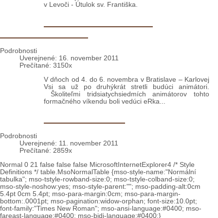
veriacim v homílii a s pánom Jozefom Pagáčom po
sv. omši predstavil nové dielo v kláštore minoritov
v Levoči - Útulok sv. Františka.
Bratislava: 2. stretnutie
animátorskej školy
Podrobnosti
Uverejnené: 16. november 2011
Prečítané: 3150x
V dňoch od 4. do 6. novembra v Bratislave – Karlovej
Vsi sa už po druhýkrát stretli budúci animátori.
Školiteľmi tridsiatychsiedmích animátorov tohto
formačného víkendu boli vedúci eRka...
Noviciát: Dušičky
Podrobnosti
Uverejnené: 11. november 2011
Prečítané: 2859x
Normal 0 21 false false false MicrosoftInternetExplorer4 /* Style
Definitions */ table.MsoNormalTable {mso-style-name:"Normální
tabulka"; mso-tstyle-rowband-size:0; mso-tstyle-colband-size:0;
mso-style-noshow:yes; mso-style-parent:""; mso-padding-alt:0cm
5.4pt 0cm 5.4pt; mso-para-margin:0cm; mso-para-margin-
bottom:.0001pt; mso-pagination:widow-orphan; font-size:10.0pt;