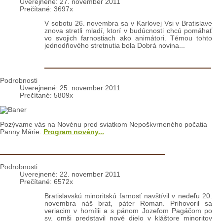
Podrobnosti
Uverejnené: 27. november 2011
Prečítané: 3697x
V sobotu 26. novembra sa v Karlovej Vsi v Bratislave
znova stretli mladí, ktorí v budúcnosti chcú pomáhať
vo svojich farnostiach ako animátori. Témou tohto
jednodňového stretnutia bola Dobrá novina...
Bratislava Novéna k Nepoškvrnenej
Podrobnosti
Uverejnené: 25. november 2011
Prečítané: 5809x
Pozývame vás na Novénu pred sviatkom Nepoškvrneného počatia
Panny Márie.
Program novény...
Bratislava: Návšteva pátra Romana
Podrobnosti
Uverejnené: 22. november 2011
Prečítané: 6572x
Bratislavskú minoritskú farnosť navštívil v nedeľu 20.
novembra náš brat, páter Roman. Prihovoril sa