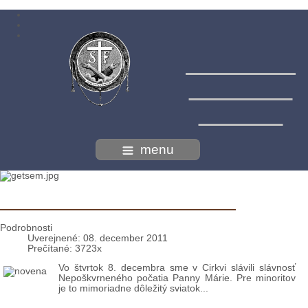
Menší
bratia
konventuáli - minoriti
menu
Bratislava: Slávnosť Nepoškvrnenej
Podrobnosti
Uverejnené: 08. december 2011
Prečítané: 3723x
Vo štvrtok 8. decembra sme v Cirkvi slávili slávnosť
Nepoškvrneného počatia Panny Márie. Pre minoritov
je to mimoriadne dôležitý sviatok...