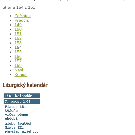
Strana 154 z 161
Začiatok
Predch.
149
150
151
152
153
154
155
156
157
158
Nasl.
Koniec
Liturgický kalendár