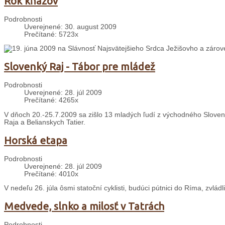
Rok kňazov
Podrobnosti
Uverejnené: 30. august 2009
Prečítané: 5723x
19. júna 2009 na Slávnosť Najsvätejšieho Srdca Ježišovho a zárov
Slovenký Raj - Tábor pre mládež
Podrobnosti
Uverejnené: 28. júl 2009
Prečítané: 4265x
V dňoch 20.-25.7.2009 sa zišlo 13 mladých ľudí z východného Sloven
Raja a Belianskych Tatier.
Horská etapa
Podrobnosti
Uverejnené: 28. júl 2009
Prečítané: 4010x
V nedeľu 26. júla ôsmi statoční cyklisti, budúci pútnici do Ríma, zvládl
Medvede, slnko a milosť v Tatrách
Podrobnosti