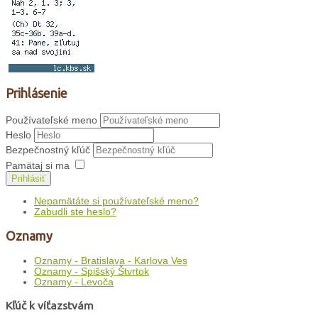
Prihlásenie
Používateľské meno
Heslo
Bezpečnostný kľúč
Pamätaj si ma
Prihlásiť
Nepamätáte si používateľské meno?
Zabudli ste heslo?
Oznamy
Oznamy - Bratislava - Karlova Ves
Oznamy - Spišský Štvrtok
Oznamy - Levoča
Kľúč k víťazstvám