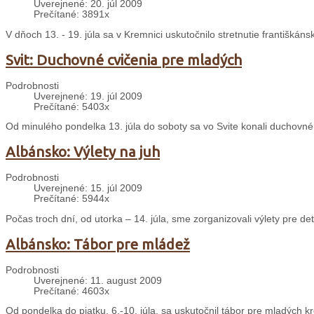
Uverejnené: 20. júl 2009
Prečítané: 3891x
V dňoch 13. - 19. júla sa v Kremnici uskutočnilo stretnutie františká
Svit: Duchovné cvičenia pre mladých
Podrobnosti
Uverejnené: 19. júl 2009
Prečítané: 5403x
Od minulého pondelka 13. júla do soboty sa vo Svite konali duchovné
Albánsko: Výlety na juh
Podrobnosti
Uverejnené: 15. júl 2009
Prečítané: 5944x
Počas troch dní, od utorka – 14. júla, sme zorganizovali výlety pre d
Albánsko: Tábor pre mládež
Podrobnosti
Uverejnené: 11. august 2009
Prečítané: 4603x
Od pondelka do piatku, 6.-10. júla, sa uskutočnil tábor pre mladých kr