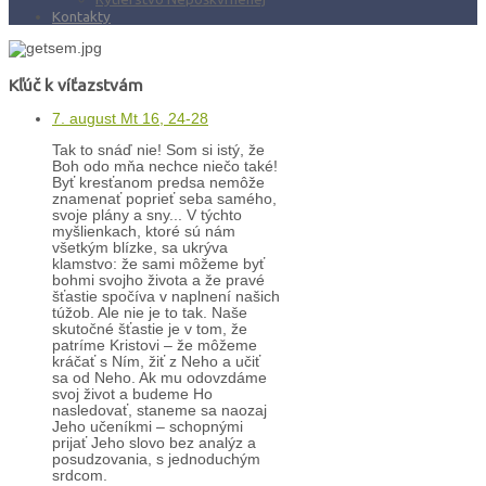
Kontakty
Kľúč k víťazstvám
7. august Mt 16, 24-28
Tak to snáď nie! Som si istý, že
Boh odo mňa nechce niečo také!
Byť kresťanom predsa nemôže
znamenať poprieť seba samého,
svoje plány a sny... V týchto
myšlienkach, ktoré sú nám
všetkým blízke, sa ukrýva
klamstvo: že sami môžeme byť
bohmi svojho života a že pravé
šťastie spočíva v naplnení našich
túžob. Ale nie je to tak. Naše
skutočné šťastie je v tom, že
patríme Kristovi – že môžeme
kráčať s Ním, žiť z Neho a učiť
sa od Neho. Ak mu odovzdáme
svoj život a budeme Ho
nasledovať, staneme sa naozaj
Jeho učeníkmi – schopnými
prijať Jeho slovo bez analýz a
posudzovania, s jednoduchým
srdcom.