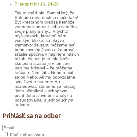
7. august Mt 16, 24-28
Tak to snáď nie! Som si istý, že
Boh odo mňa nechce niečo také!
Byť kresťanom predsa nemôže
znamenať poprieť seba samého,
svoje plány a sny... V týchto
myšlienkach, ktoré sú nám
všetkým blízke, sa ukrýva
klamstvo: že sami môžeme byť
bohmi svojho života a že pravé
šťastie spočíva v naplnení našich
túžob. Ale nie je to tak. Naše
skutočné šťastie je v tom, že
patríme Kristovi – že môžeme
kráčať s Ním, žiť z Neho a učiť
sa od Neho. Ak mu odovzdáme
svoj život a budeme Ho
nasledovať, staneme sa naozaj
Jeho učeníkmi – schopnými
prijať Jeho slovo bez analýz a
posudzovania, s jednoduchým
srdcom.
Prihlásiť sa na odber
Kľúč k víťazstvám