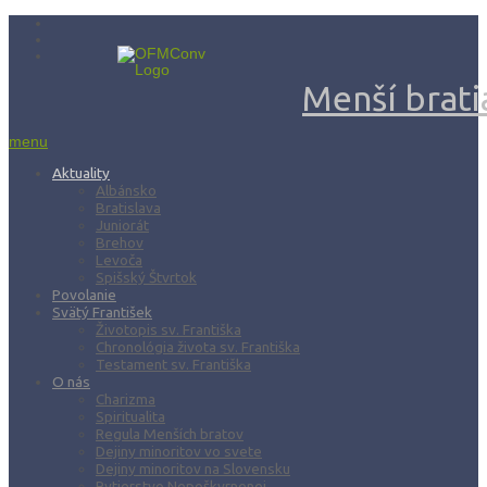
Menší bratia
menu
Aktuality
Albánsko
Bratislava
Juniorát
Brehov
Levoča
Spišský Štvrtok
Povolanie
Svätý František
Životopis sv. Františka
Chronológia života sv. Františka
Testament sv. Františka
O nás
Charizma
Spiritualita
Regula Menších bratov
Dejiny minoritov vo svete
Dejiny minoritov na Slovensku
Rytierstvo Nepoškvrnenej