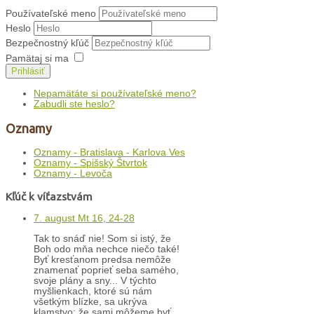
Používateľské meno
Heslo
Bezpečnostný kľúč
Pamätaj si ma
Prihlásiť
Nepamätáte si používateľské meno?
Zabudli ste heslo?
Oznamy
Oznamy - Bratislava - Karlova Ves
Oznamy - Spišský Štvrtok
Oznamy - Levoča
Kľúč k víťazstvám
7. august Mt 16, 24-28
Tak to snáď nie! Som si istý, že
Boh odo mňa nechce niečo také!
Byť kresťanom predsa nemôže
znamenať poprieť seba samého,
svoje plány a sny... V týchto
myšlienkach, ktoré sú nám
všetkým blízke, sa ukrýva
klamstvo: že sami môžeme byť