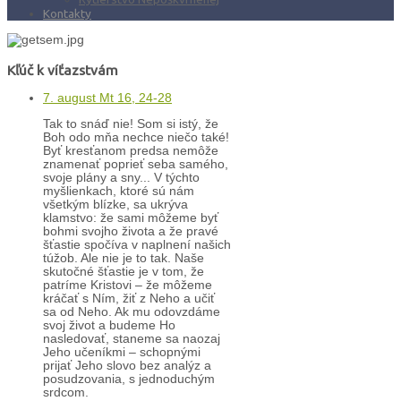
Kontakty
Kľúč k víťazstvám
7. august Mt 16, 24-28
Tak to snáď nie! Som si istý, že
Boh odo mňa nechce niečo také!
Byť kresťanom predsa nemôže
znamenať poprieť seba samého,
svoje plány a sny... V týchto
myšlienkach, ktoré sú nám
všetkým blízke, sa ukrýva
klamstvo: že sami môžeme byť
bohmi svojho života a že pravé
šťastie spočíva v naplnení našich
túžob. Ale nie je to tak. Naše
skutočné šťastie je v tom, že
patríme Kristovi – že môžeme
kráčať s Ním, žiť z Neho a učiť
sa od Neho. Ak mu odovzdáme
svoj život a budeme Ho
nasledovať, staneme sa naozaj
Jeho učeníkmi – schopnými
prijať Jeho slovo bez analýz a
posudzovania, s jednoduchým
srdcom.