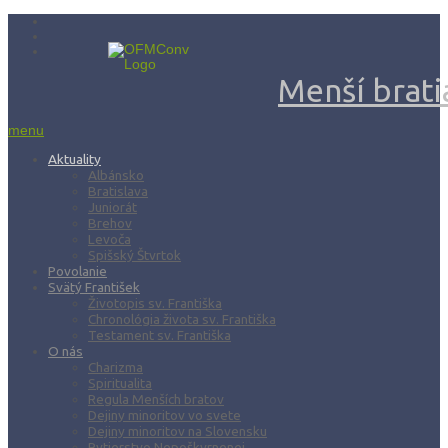
Menší bratia
menu
Aktuality
Albánsko
Bratislava
Juniorát
Brehov
Levoča
Spišský Štvrtok
Povolanie
Svätý František
Životopis sv. Františka
Chronológia života sv. Františka
Testament sv. Františka
O nás
Charizma
Spiritualita
Regula Menších bratov
Dejiny minoritov vo svete
Dejiny minoritov na Slovensku
Rytierstvo Nepoškvrnenej