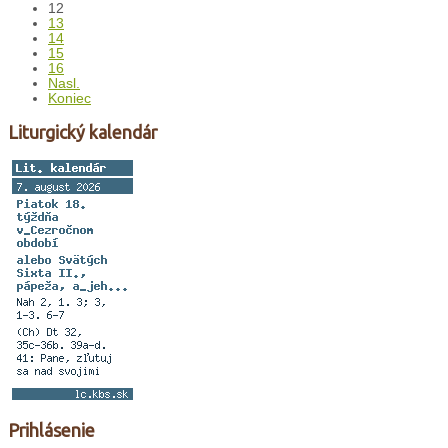
12
13
14
15
16
Nasl.
Koniec
Liturgický kalendár
Prihlásenie