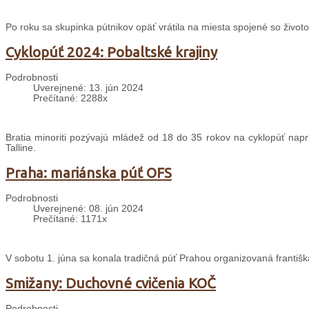
Po roku sa skupinka pútnikov opäť vrátila na miesta spojené so životo
Cyklopúť 2024: Pobaltské krajiny
Podrobnosti
Uverejnené: 13. jún 2024
Prečítané: 2288x
Bratia minoriti pozývajú mládež od 18 do 35 rokov na cyklopúť napri
Talline.
Praha: mariánska púť OFS
Podrobnosti
Uverejnené: 08. jún 2024
Prečítané: 1171x
V sobotu 1. júna sa konala tradičná púť Prahou organizovaná františ
Smižany: Duchovné cvičenia KOČ
Podrobnosti