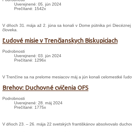
Uverejnené: 05. jún 2024
Prečítané: 1542x
V dňoch 31. mája až 2. júna sa konali v Dome pútnika pri Diecéznej
človeka.
Ľudové misie v Trenčianskych Biskupiciach
Podrobnosti
Uverejnené: 03. jún 2024
Prečítané: 1296x
V Trenčíne sa na prelome mesiacov máj a jún konali celomestké ľudo
Brehov: Duchovné cvičenia OFS
Podrobnosti
Uverejnené: 28. máj 2024
Prečítané: 1775x
V dňoch 23. – 26. mája 22 svetských františkánov absolvovalo ducho