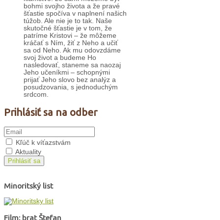
bohmi svojho života a že pravé
šťastie spočíva v naplnení našich
túžob. Ale nie je to tak. Naše
skutočné šťastie je v tom, že
patríme Kristovi – že môžeme
kráčať s Ním, žiť z Neho a učiť
sa od Neho. Ak mu odovzdáme
svoj život a budeme Ho
nasledovať, staneme sa naozaj
Jeho učeníkmi – schopnými
prijať Jeho slovo bez analýz a
posudzovania, s jednoduchým
srdcom.
Prihlásiť sa na odber
Kľúč k víťazstvám
Aktuality
Prihlásiť sa
Minoritský list
Film: brat Štefan