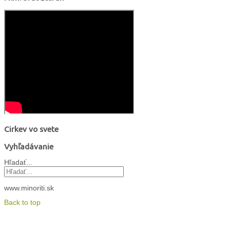
Cirkev vo svete
Vyhľadávanie
Hľadať...
www.minoriti.sk
Back to top