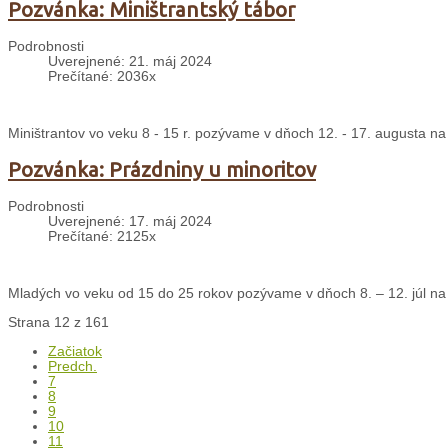
Pozvánka: Miništrantský tábor
Podrobnosti
Uverejnené: 21. máj 2024
Prečítané: 2036x
Miništrantov vo veku 8 - 15 r. pozývame v dňoch 12. - 17. augusta na
Pozvánka: Prázdniny u minoritov
Podrobnosti
Uverejnené: 17. máj 2024
Prečítané: 2125x
Mladých vo veku od 15 do 25 rokov pozývame v dňoch 8. – 12. júl na 
Strana 12 z 161
Začiatok
Predch.
7
8
9
10
11