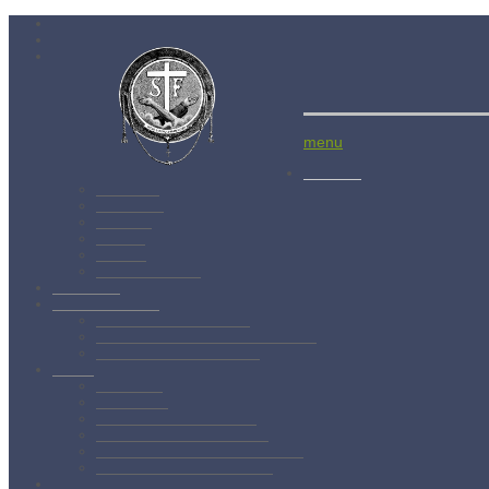
Menší bratia 
menu
Aktuality
Albánsko
Bratislava
Juniorát
Brehov
Levoča
Spišský Štvrtok
Povolanie
Svätý František
Životopis sv. Františka
Chronológia života sv. Františka
Testament sv. Františka
O nás
Charizma
Spiritualita
Regula Menších bratov
Dejiny minoritov vo svete
Dejiny minoritov na Slovensku
Rytierstvo Nepoškvrnenej
Kontakty