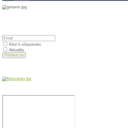
Kľúč k víťazstvám
Prihlásiť sa na odber
Kľúč k víťazstvám
Aktuality
Prihlásiť sa
Minoritský list
Film: brat Štefan