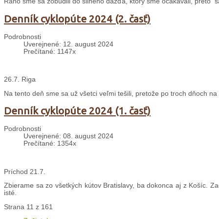
Ráno sme sa zobudili do silného dažďa, ktorý sme očakávali, preto 
Denník cyklopúte 2024 (2. časť)
Podrobnosti
Uverejnené: 12. august 2024
Prečítané: 1147x
26.7. Riga
Na tento deň sme sa už všetci veľmi tešili, pretože po troch dňoch 
Denník cyklopúte 2024 (1. časť)
Podrobnosti
Uverejnené: 08. august 2024
Prečítané: 1354x
Príchod 21.7.
Zbierame sa zo všetkých kútov Bratislavy, ba dokonca aj z Košíc. Z
isté.
Strana 11 z 161