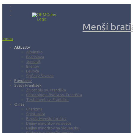
Menší bratia
menu
Aktuality
Albánsko
Bratislava
Juniorát
Brehov
Levoča
Spišský Štvrtok
Povolanie
Svätý František
Životopis sv. Františka
Chronológia života sv. Františka
Testament sv. Františka
O nás
Charizma
Spiritualita
Regula Menších bratov
Dejiny minoritov vo svete
Dejiny minoritov na Slovensku
Rytierstvo Nepoškvrnenej