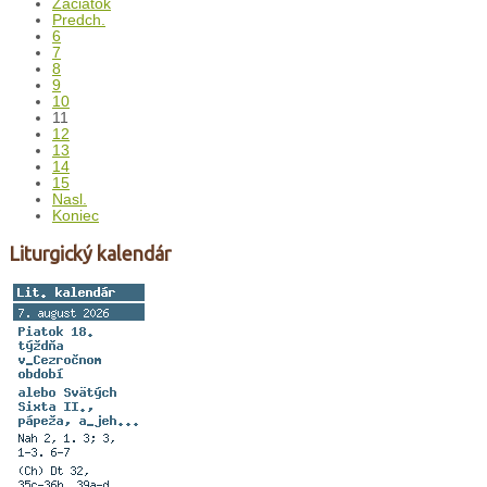
Začiatok
Predch.
6
7
8
9
10
11
12
13
14
15
Nasl.
Koniec
Liturgický kalendár