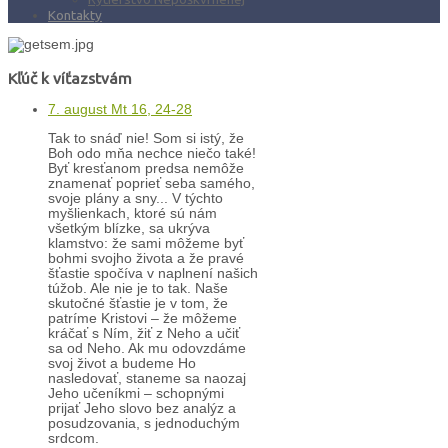
Kontakty
Kľúč k víťazstvám
7. august Mt 16, 24-28
Tak to snáď nie! Som si istý, že
Boh odo mňa nechce niečo také!
Byť kresťanom predsa nemôže
znamenať poprieť seba samého,
svoje plány a sny... V týchto
myšlienkach, ktoré sú nám
všetkým blízke, sa ukrýva
klamstvo: že sami môžeme byť
bohmi svojho života a že pravé
šťastie spočíva v naplnení našich
túžob. Ale nie je to tak. Naše
skutočné šťastie je v tom, že
patríme Kristovi – že môžeme
kráčať s Ním, žiť z Neho a učiť
sa od Neho. Ak mu odovzdáme
svoj život a budeme Ho
nasledovať, staneme sa naozaj
Jeho učeníkmi – schopnými
prijať Jeho slovo bez analýz a
posudzovania, s jednoduchým
srdcom.