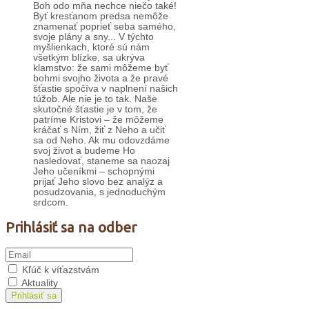
Boh odo mňa nechce niečo také!
Byť kresťanom predsa nemôže
znamenať poprieť seba samého,
svoje plány a sny... V týchto
myšlienkach, ktoré sú nám
všetkým blízke, sa ukrýva
klamstvo: že sami môžeme byť
bohmi svojho života a že pravé
šťastie spočíva v naplnení našich
túžob. Ale nie je to tak. Naše
skutočné šťastie je v tom, že
patríme Kristovi – že môžeme
kráčať s Ním, žiť z Neho a učiť
sa od Neho. Ak mu odovzdáme
svoj život a budeme Ho
nasledovať, staneme sa naozaj
Jeho učeníkmi – schopnými
prijať Jeho slovo bez analýz a
posudzovania, s jednoduchým
srdcom.
Prihlásiť sa na odber
Kľúč k víťazstvám
Aktuality
Prihlásiť sa