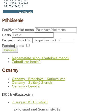
Prihlásenie
Používateľské meno
Heslo
Bezpečnostný kľúč
Pamätaj si ma
Prihlásiť
Nepamätáte si používateľské meno?
Zabudli ste heslo?
Oznamy
Oznamy - Bratislava - Karlova Ves
Oznamy - Spišský Štvrtok
Oznamy - Levoča
Kľúč k víťazstvám
7. august Mt 16, 24-28
Tak to snáď nie! Som si istý, že