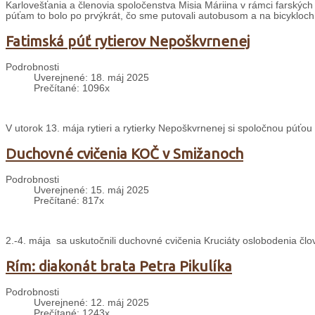
Karlovešťania a členovia spoločenstva Misia Máriina v rámci farských 
púťam to bolo po prvýkrát, čo sme putovali autobusom a na bicykloch
Fatimská púť rytierov Nepoškvrnenej
Podrobnosti
Uverejnené: 18. máj 2025
Prečítané: 1096x
V utorok 13. mája rytieri a rytierky Nepoškvrnenej si spoločnou púťou
Duchovné cvičenia KOČ v Smižanoch
Podrobnosti
Uverejnené: 15. máj 2025
Prečítané: 817x
2.-4. mája sa uskutočnili duchovné cvičenia Kruciáty oslobodenia čl
Rím: diakonát brata Petra Pikulíka
Podrobnosti
Uverejnené: 12. máj 2025
Prečítané: 1243x