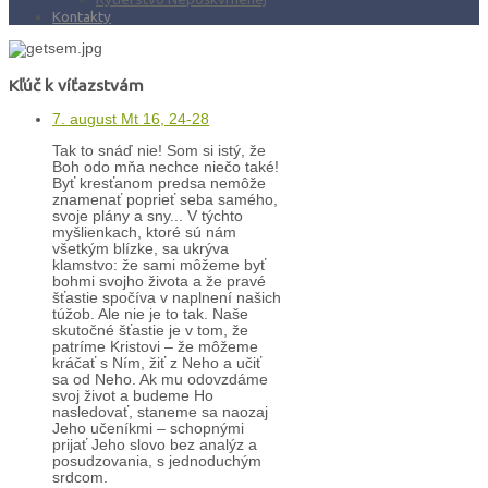
Kontakty
Kľúč k víťazstvám
7. august Mt 16, 24-28
Tak to snáď nie! Som si istý, že
Boh odo mňa nechce niečo také!
Byť kresťanom predsa nemôže
znamenať poprieť seba samého,
svoje plány a sny... V týchto
myšlienkach, ktoré sú nám
všetkým blízke, sa ukrýva
klamstvo: že sami môžeme byť
bohmi svojho života a že pravé
šťastie spočíva v naplnení našich
túžob. Ale nie je to tak. Naše
skutočné šťastie je v tom, že
patríme Kristovi – že môžeme
kráčať s Ním, žiť z Neho a učiť
sa od Neho. Ak mu odovzdáme
svoj život a budeme Ho
nasledovať, staneme sa naozaj
Jeho učeníkmi – schopnými
prijať Jeho slovo bez analýz a
posudzovania, s jednoduchým
srdcom.