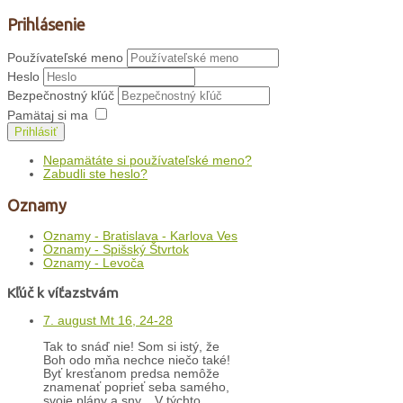
Prihlásenie
Používateľské meno
Heslo
Bezpečnostný kľúč
Pamätaj si ma
Prihlásiť
Nepamätáte si používateľské meno?
Zabudli ste heslo?
Oznamy
Oznamy - Bratislava - Karlova Ves
Oznamy - Spišský Štvrtok
Oznamy - Levoča
Kľúč k víťazstvám
7. august Mt 16, 24-28
Tak to snáď nie! Som si istý, že
Boh odo mňa nechce niečo také!
Byť kresťanom predsa nemôže
znamenať poprieť seba samého,
svoje plány a sny... V týchto