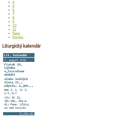
4
5
6
7
8
9
10
11
Nasl.
Koniec
Liturgický kalendár