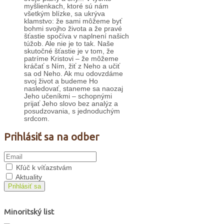
myšlienkach, ktoré sú nám
všetkým blízke, sa ukrýva
klamstvo: že sami môžeme byť
bohmi svojho života a že pravé
šťastie spočíva v naplnení našich
túžob. Ale nie je to tak. Naše
skutočné šťastie je v tom, že
patríme Kristovi – že môžeme
kráčať s Ním, žiť z Neho a učiť
sa od Neho. Ak mu odovzdáme
svoj život a budeme Ho
nasledovať, staneme sa naozaj
Jeho učeníkmi – schopnými
prijať Jeho slovo bez analýz a
posudzovania, s jednoduchým
srdcom.
Prihlásiť sa na odber
Kľúč k víťazstvám
Aktuality
Prihlásiť sa
Minoritský list