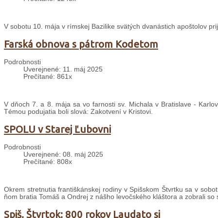
V sobotu 10. mája v rímskej Bazilike svätých dvanástich apoštolov pri
Farská obnova s pátrom Kodetom
Podrobnosti
Uverejnené: 11. máj 2025
Prečítané: 861x
V dňoch 7. a 8. mája sa vo farnosti sv. Michala v Bratislave - Karlo
Témou podujatia boli slová: Zakotvení v Kristovi.
SPOLU v Starej Ľubovni
Podrobnosti
Uverejnené: 08. máj 2025
Prečítané: 808x
Okrem stretnutia františkánskej rodiny v Spišskom Štvrtku sa v sobot
ňom bratia Tomáš a Ondrej z nášho levočského kláštora a zobrali so s
Spiš. Štvrtok: 800 rokov Laudato si