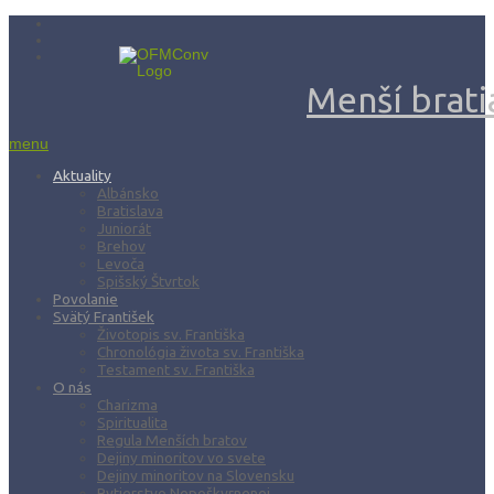
Menší bratia
menu
Aktuality
Albánsko
Bratislava
Juniorát
Brehov
Levoča
Spišský Štvrtok
Povolanie
Svätý František
Životopis sv. Františka
Chronológia života sv. Františka
Testament sv. Františka
O nás
Charizma
Spiritualita
Regula Menších bratov
Dejiny minoritov vo svete
Dejiny minoritov na Slovensku
Rytierstvo Nepoškvrnenej