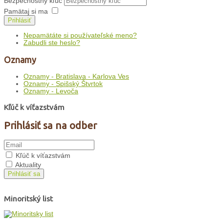
Bezpečnostný kľúč
Pamätaj si ma
Prihlásiť
Nepamätáte si používateľské meno?
Zabudli ste heslo?
Oznamy
Oznamy - Bratislava - Karlova Ves
Oznamy - Spišský Štvrtok
Oznamy - Levoča
Kľúč k víťazstvám
Prihlásiť sa na odber
Kľúč k víťazstvám
Aktuality
Prihlásiť sa
Minoritský list