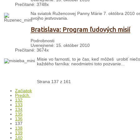
Prečítané: 3748x
Na sviatok Ružencovej Panny Márie 7. októbra 2010 oslá
svojho jestvovania.
Bratislava: Program ľudových misií
Podrobnosti
Uverejnené: 15. október 2010
Prečítané: 3674x
Misie vo farnosti, to je čas, keď môžeš urobiť nie
každého farníka: neodmietni toto pozvanie...
Strana 137 z 161
Začiatok
Predch.
132
133
134
135
136
137
138
139
140