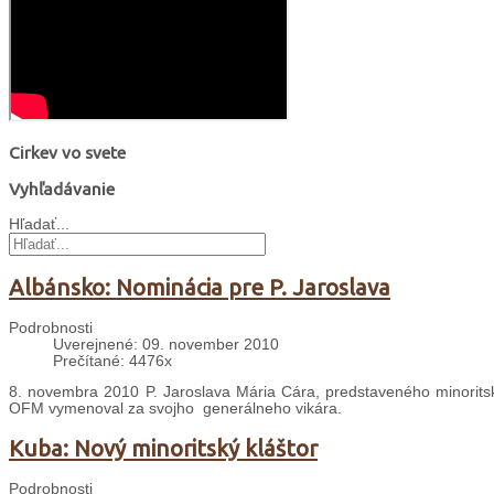
Cirkev vo svete
Vyhľadávanie
Hľadať...
Albánsko: Nominácia pre P. Jaroslava
Podrobnosti
Uverejnené: 09. november 2010
Prečítané: 4476x
8. novembra 2010 P. Jaroslava Mária Cára, predstaveného minoritsk
OFM vymenoval za svojho generálneho vikára.
Kuba: Nový minoritský kláštor
Podrobnosti