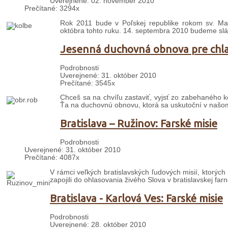
Uverejnené: 02. november 2010
Prečítané: 3294x
Rok 2011 bude v Poľskej republike rokom sv. Ma
októbra tohto ruku. 14. septembra 2010 budeme sláv
Jesenná duchovná obnova pre chla
Podrobnosti
Uverejnené: 31. október 2010
Prečítané: 3545x
Chceš sa na chvíľu zastaviť, vyjsť zo zabehaného
Ťa na duchovnú obnovu, ktorá sa uskutoční v našom
Bratislava – Ružinov: Farské misie
Podrobnosti
Uverejnené: 31. október 2010
Prečítané: 4087x
V rámci veľkých bratislavských ľudových misií, ktorýc
zapojili do ohlasovania živého Slova v bratislavskej farn
Bratislava - Karlová Ves: Farské misie
Podrobnosti
Uverejnené: 28. október 2010