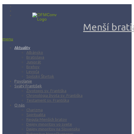
Menší bratia
menu
Aktuality
Albánsko
Bratislava
Juniorát
Brehov
Levoča
Spišský Štvrtok
Povolanie
Svätý František
Životopis sv. Františka
Chronológia života sv. Františka
Testament sv. Františka
O nás
Charizma
Spiritualita
Regula Menších bratov
Dejiny minoritov vo svete
Dejiny minoritov na Slovensku
Rytierstvo Nepoškvrnenej