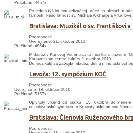
Prečítané: 4457x
Po celom týždni evanjelizačnej práce na uliciach a náme
farností. Našu farnosť sv. Michala Archanjela v Karlovej 
Bratislava: Muzikál o sv. Františkovi a
Podrobnosti
Uverejnené: 21. október 2010
Prečítané: 4954x
Mldádež v Karlovej Vsi pripravila muzikál s názvom "B
Karloveskom centre kultúry 9. októbra 2010.
Do muzikálu sa zapojila mládež, deti a minoritskí bohos
Levoča: 12. sympózium KOČ
Podrobnosti
Uverejnené: 19. október 2010
Prečítané: 5157x
Uplynulý víkend od piatku 15. októbra do nedele 
celoslovenské sympózium Kruciáty oslobodenia človek
Bratislava: Členovia Ružencového brats
Podrobnosti
Uverejnené: 18. október 2010