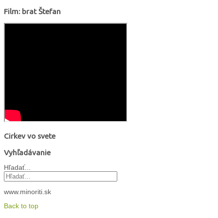
Film: brat Štefan
Cirkev vo svete
Vyhľadávanie
Hľadať...
www.minoriti.sk
Back to top