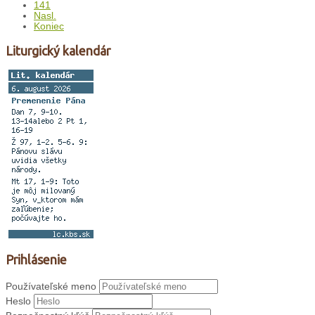
141
Nasl.
Koniec
Liturgický kalendár
Prihlásenie
Používateľské meno
Heslo