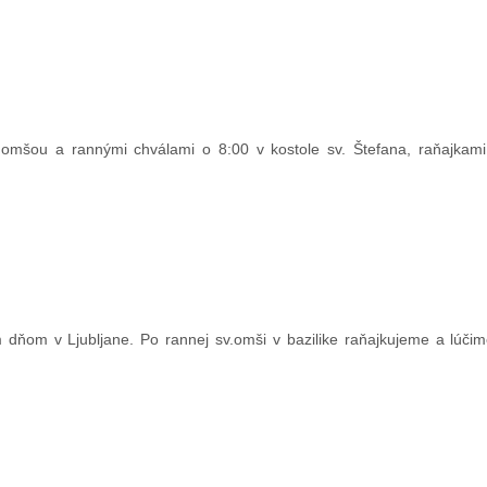
.omšou a rannými chválami o 8:00 v kostole sv. Štefana, raňajkam
 dňom v Ljubljane. Po rannej sv.omši v bazilike raňajkujeme a lúči