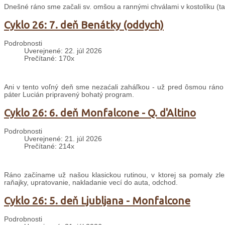
Dnešné ráno sme začali sv. omšou a rannými chválami v kostolíku (taki
Cyklo 26: 7. deň Benátky (oddych)
Podrobnosti
Uverejnené: 22. júl 2026
Prečítané: 170x
Ani v tento voľný deň sme nezaćali zaháľkou - už pred ôsmou ráno
páter Lucián pripravený bohatý program.
Cyklo 26: 6. deň Monfalcone - Q. d'Altino
Podrobnosti
Uverejnené: 21. júl 2026
Prečítané: 214x
Ráno začíname už našou klasickou rutinou, v ktorej sa pomaly zle
raňajky, upratovanie, nakladanie vecí do auta, odchod.
Cyklo 26: 5. deň Ljubljana - Monfalcone
Podrobnosti