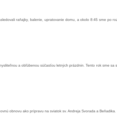
ledovali raňajky, balenie, upratovanie domu, a okolo 8:45 sme po ro
ysliteľnou a obľúbenou súčasťou letných prázdnin. Tento rok sme sa st
uchovnú obnovu ako prípravu na sviatok sv. Andreja Svorada a Beňadika.