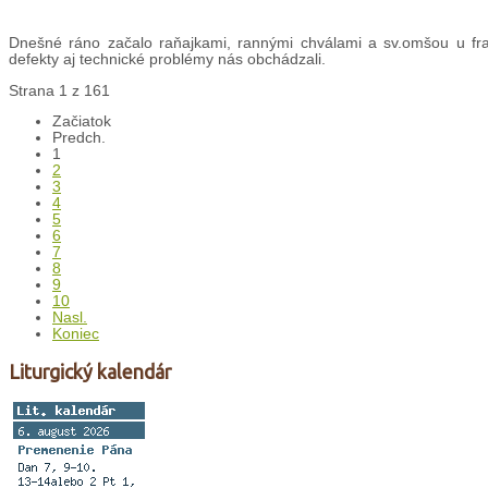
Dnešné ráno začalo raňajkami, rannými chválami a sv.omšou u fran
defekty aj technické problémy nás obchádzali.
Strana 1 z 161
Začiatok
Predch.
1
2
3
4
5
6
7
8
9
10
Nasl.
Koniec
Liturgický kalendár