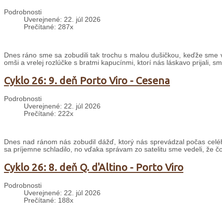
Podrobnosti
Uverejnené: 22. júl 2026
Prečítané: 287x
Dnes ráno sme sa zobudili tak trochu s malou dušičkou, keďže sme v
omši a vrelej rozlúčke s bratmi kapucínmi, ktorí nás láskavo prijali, s
Cyklo 26: 9. deň Porto Viro - Cesena
Podrobnosti
Uverejnené: 22. júl 2026
Prečítané: 222x
Dnes nad ránom nás zobudil dážď, ktorý nás sprevádzal počas celé
sa príjemne schladilo, no vďaka správam zo satelitu sme vedeli, že č
Cyklo 26: 8. deň Q. d'Altino - Porto Viro
Podrobnosti
Uverejnené: 22. júl 2026
Prečítané: 188x