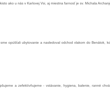
sto ako u nás v Karlovej Vsi, aj miestna farnosť je sv. Michala Archanj
 sme opúšťali ubytovanie a nasledoval odchod vlakom do Benátok, k
pšujeme a zefektívňujeme - vstávanie, hygiena, balenie, ranné chvá