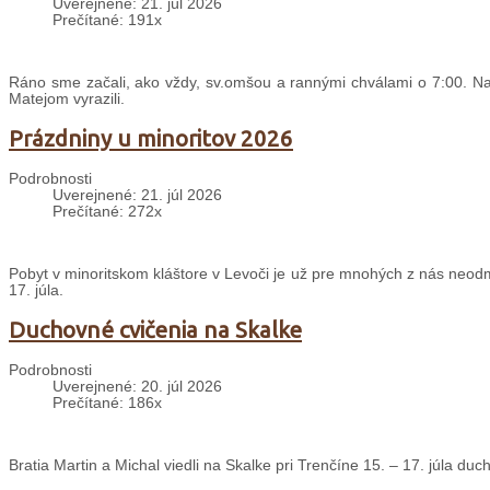
Uverejnené: 21. júl 2026
Prečítané: 191x
Ráno sme začali, ako vždy, sv.omšou a rannými chválami o 7:00. Nas
Matejom vyrazili.
Prázdniny u minoritov 2026
Podrobnosti
Uverejnené: 21. júl 2026
Prečítané: 272x
Pobyt v minoritskom kláštore v Levoči je už pre mnohých z nás neodm
17. júla.
Duchovné cvičenia na Skalke
Podrobnosti
Uverejnené: 20. júl 2026
Prečítané: 186x
Bratia Martin a Michal viedli na Skalke pri Trenčíne 15. – 17. júla d