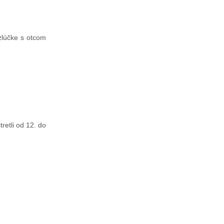
zlúčke s otcom
retli od 12. do