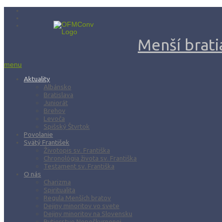
Menší bratia
menu
Aktuality
Albánsko
Bratislava
Juniorát
Brehov
Levoča
Spišský Štvrtok
Povolanie
Svätý František
Životopis sv. Františka
Chronológia života sv. Františka
Testament sv. Františka
O nás
Charizma
Spiritualita
Regula Menších bratov
Dejiny minoritov vo svete
Dejiny minoritov na Slovensku
Rytierstvo Nepoškvrnenej