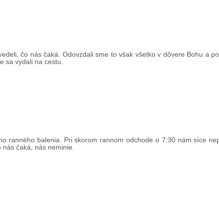
edeli, čo nás čaká. Odovzdali sme to však všetko v dôvere Bohu a po 
me sa vydali na cestu.
ho ranného balenia. Pri skorom rannom odchode o 7:30 nám síce nep
o nás čaká, nás neminie.