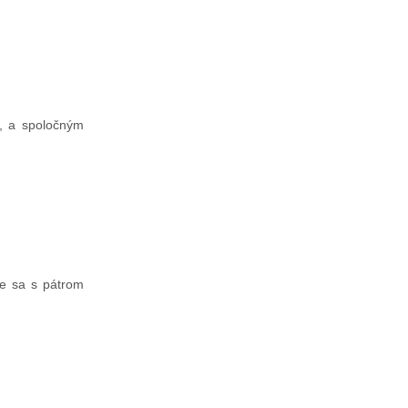
i, a spoločným
me sa s pátrom