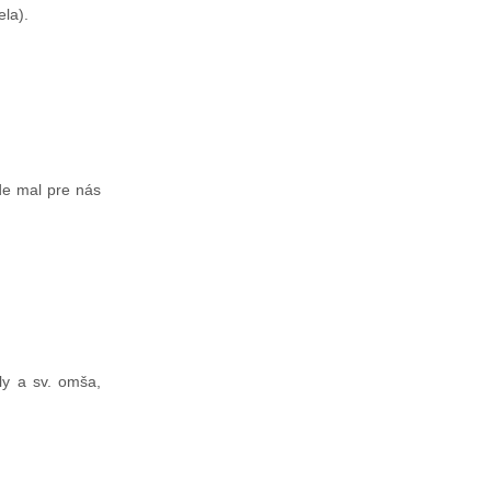
ela).
de mal pre nás
ly a sv. omša,