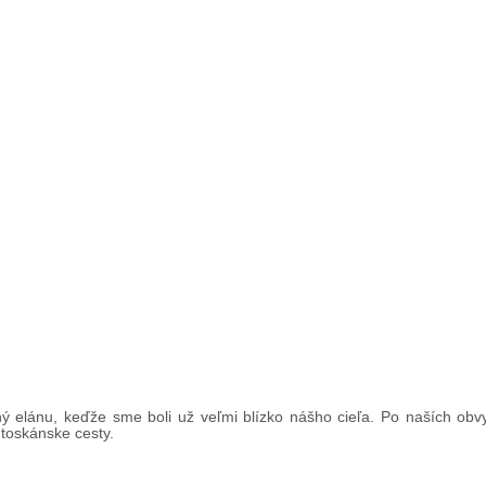
 elánu, keďže sme boli už veľmi blízko nášho cieľa. Po naších obv
 toskánske cesty.