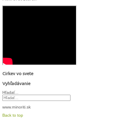
Cirkev vo svete
Vyhľadávanie
Hľadať...
www.minoriti.sk
Back to top