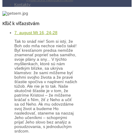
Kontakty
Kľúč k víťazstvám
7. august Mt 16, 24-28
Tak to snáď nie! Som si istý, že
Boh odo mňa nechce niečo také!
Byť kresťanom predsa nemôže
znamenať poprieť seba samého,
svoje plány a sny... V týchto
myšlienkach, ktoré sú nám
všetkým blízke, sa ukrýva
klamstvo: že sami môžeme byť
bohmi svojho života a že pravé
šťastie spočíva v naplnení našich
túžob. Ale nie je to tak. Naše
skutočné šťastie je v tom, že
patríme Kristovi – že môžeme
kráčať s Ním, žiť z Neho a učiť
sa od Neho. Ak mu odovzdáme
svoj život a budeme Ho
nasledovať, staneme sa naozaj
Jeho učeníkmi – schopnými
prijať Jeho slovo bez analýz a
posudzovania, s jednoduchým
srdcom.