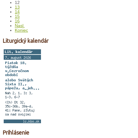
12
13
14
15
16
Nasl.
Koniec
Liturgický kalendár
Prihlásenie