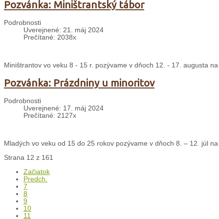
Pozvánka: Miništrantský tábor
Podrobnosti
Uverejnené: 21. máj 2024
Prečítané: 2038x
Miništrantov vo veku 8 - 15 r. pozývame v dňoch 12. - 17. augusta na
Pozvánka: Prázdniny u minoritov
Podrobnosti
Uverejnené: 17. máj 2024
Prečítané: 2127x
Mladých vo veku od 15 do 25 rokov pozývame v dňoch 8. – 12. júl na 
Strana 12 z 161
Začiatok
Predch.
7
8
9
10
11