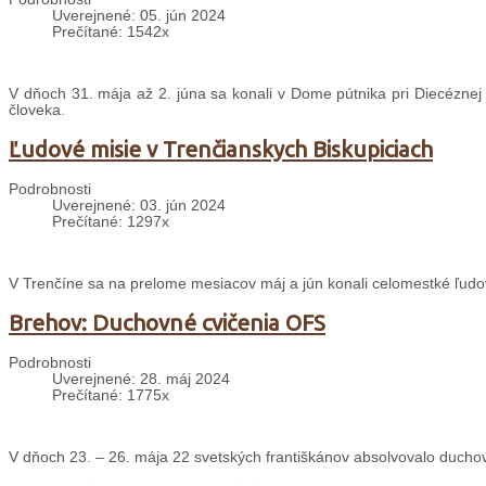
Uverejnené: 05. jún 2024
Prečítané: 1542x
V dňoch 31. mája až 2. júna sa konali v Dome pútnika pri Diecéznej
človeka.
Ľudové misie v Trenčianskych Biskupiciach
Podrobnosti
Uverejnené: 03. jún 2024
Prečítané: 1297x
V Trenčíne sa na prelome mesiacov máj a jún konali celomestké ľudo
Brehov: Duchovné cvičenia OFS
Podrobnosti
Uverejnené: 28. máj 2024
Prečítané: 1775x
V dňoch 23. – 26. mája 22 svetských františkánov absolvovalo ducho