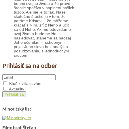
bohmi svojho života a že pravé
šťastie spočíva v naplnení našich
túžob. Ale nie je to tak. Naše
skutočné šťastie je v tom, že
patríme Kristovi – že môžeme
kráčať s Ním, žiť z Neho a učiť
sa od Neho. Ak mu odovzdáme
svoj život a budeme Ho
nasledovať, staneme sa naozaj
Jeho učeníkmi – schopnými
prijať Jeho slovo bez analýz a
posudzovania, s jednoduchým
srdcom.
Prihlásiť sa na odber
Kľúč k víťazstvám
Aktuality
Prihlásiť sa
Minoritský list
Film: brat Štefan