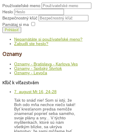
Používateľské meno
Heslo
Bezpečnostný kľúč
Pamätaj si ma
Prihlásiť
Nepamätáte si používateľské meno?
Zabudli ste heslo?
Oznamy
Oznamy - Bratislava - Karlova Ves
Oznamy - Spišský Štvrtok
Oznamy - Levoča
Kľúč k víťazstvám
7. august Mt 16, 24-28
Tak to snáď nie! Som si istý, že
Boh odo mňa nechce niečo také!
Byť kresťanom predsa nemôže
znamenať poprieť seba samého,
svoje plány a sny... V týchto
myšlienkach, ktoré sú nám
všetkým blízke, sa ukrýva
klamstvo: že sami môžeme byť