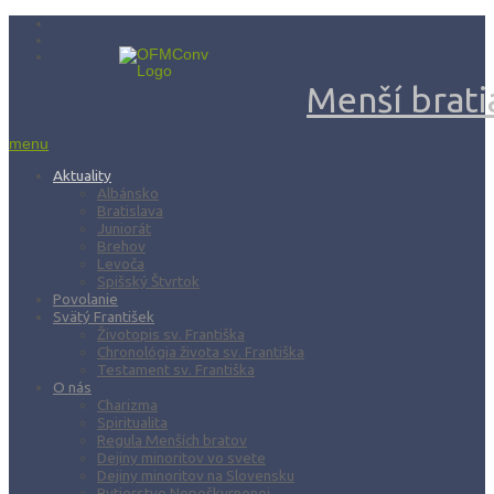
Menší bratia
menu
Aktuality
Albánsko
Bratislava
Juniorát
Brehov
Levoča
Spišský Štvrtok
Povolanie
Svätý František
Životopis sv. Františka
Chronológia života sv. Františka
Testament sv. Františka
O nás
Charizma
Spiritualita
Regula Menších bratov
Dejiny minoritov vo svete
Dejiny minoritov na Slovensku
Rytierstvo Nepoškvrnenej