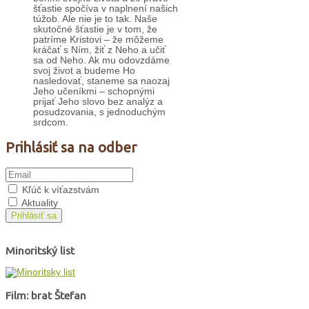
šťastie spočíva v naplnení našich
túžob. Ale nie je to tak. Naše
skutočné šťastie je v tom, že
patríme Kristovi – že môžeme
kráčať s Ním, žiť z Neho a učiť
sa od Neho. Ak mu odovzdáme
svoj život a budeme Ho
nasledovať, staneme sa naozaj
Jeho učeníkmi – schopnými
prijať Jeho slovo bez analýz a
posudzovania, s jednoduchým
srdcom.
Prihlásiť sa na odber
Kľúč k víťazstvám
Aktuality
Prihlásiť sa
Minoritský list
Film: brat Štefan