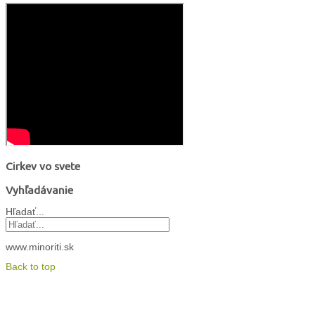
Cirkev vo svete
Vyhľadávanie
Hľadať...
www.minoriti.sk
Back to top