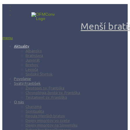
Menší bratia
menu
Aktuality
Albánsko
Bratislava
Juniorát
Brehov
Levoča
Spišský Štvrtok
Povolanie
Svätý František
Životopis sv. Františka
Chronológia života sv. Františka
Testament sv. Františka
O nás
Charizma
Spiritualita
Regula Menších bratov
Dejiny minoritov vo svete
Dejiny minoritov na Slovensku
Rytierstvo Nepoškvrnenej