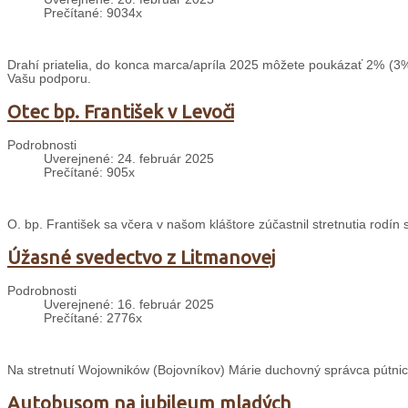
Prečítané: 9034x
Drahí priatelia, do konca marca/apríla 2025 môžete poukázať 2% (3%
Vašu podporu.
Otec bp. František v Levoči
Podrobnosti
Uverejnené: 24. február 2025
Prečítané: 905x
O. bp. František sa včera v našom kláštore zúčastnil stretnutia rodín
Úžasné svedectvo z Litmanovej
Podrobnosti
Uverejnené: 16. február 2025
Prečítané: 2776x
Na stretnutí Wojowników (Bojovníkov) Márie duchovný správca pútnic
Autobusom na jubileum mladých