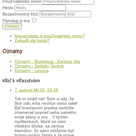
Používateľské meno
Heslo
Bezpečnostný kľúč
Pamätaj si ma
Prihlásiť
Nepamätáte si používateľské meno?
Zabudli ste heslo?
Oznamy
Oznamy - Bratislava - Karlova Ves
Oznamy - Spišský Štvrtok
Oznamy - Levoča
Kľúč k víťazstvám
7. august Mt 16, 24-28
Tak to snáď nie! Som si istý, že
Boh odo mňa nechce niečo také!
Byť kresťanom predsa nemôže
znamenať poprieť seba samého,
svoje plány a sny... V týchto
myšlienkach, ktoré sú nám
všetkým blízke, sa ukrýva
klamstvo: že sami môžeme byť
bohmi svojho života a že pravé