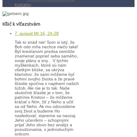
Kontakty
Kľúč k víťazstvám
7. august Mt 16, 24-28
Tak to snáď nie! Som si istý, že
Boh odo mňa nechce niečo také!
Byť kresťanom predsa nemôže
znamenať poprieť seba samého,
svoje plány a sny... V týchto
myšlienkach, ktoré sú nám
všetkým blízke, sa ukrýva
klamstvo: že sami môžeme byť
bohmi svojho života a že pravé
šťastie spočíva v naplnení našich
túžob. Ale nie je to tak. Naše
skutočné šťastie je v tom, že
patríme Kristovi – že môžeme
kráčať s Ním, žiť z Neho a učiť
sa od Neho. Ak mu odovzdáme
svoj život a budeme Ho
nasledovať, staneme sa naozaj
Jeho učeníkmi – schopnými
prijať Jeho slovo bez analýz a
posudzovania, s jednoduchým
srdcom.