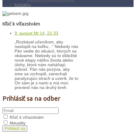
Kontakty
Kľúč k víťazstvám
9. august Mt 14, 22-33
„Rozkázal učeníkom, aby
nastúpili na loďku...“ Niekedy nás
Pán vedie do situácií, ktorých sa
obávame. Niekedy sú to dôležité
nové etapy nášho života alebo
úlohy, ktoré nám naháňajú
úzkosť. Pán nás pozýva, aby
sme sa vzchopili, zanechali
paralyzujúci strach a uverili, že to
On sám je s nami a má moc
previesť nás na druhý breh.
Prihlásiť sa na odber
Kľúč k víťazstvám
Aktuality
Prihlásiť sa