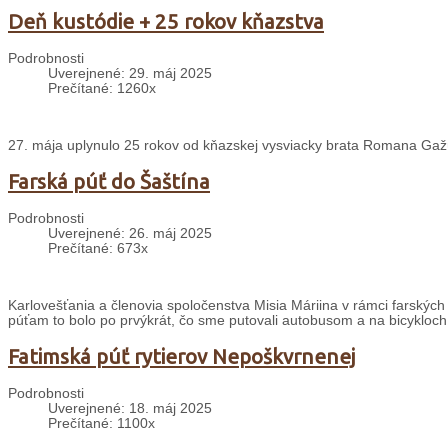
Deň kustódie + 25 rokov kňazstva
Podrobnosti
Uverejnené: 29. máj 2025
Prečítané: 1260x
27. mája uplynulo 25 rokov od kňazskej vysviacky brata Romana Gažúr
Farská púť do Šaštína
Podrobnosti
Uverejnené: 26. máj 2025
Prečítané: 673x
Karlovešťania a členovia spoločenstva Misia Máriina v rámci farských 
púťam to bolo po prvýkrát, čo sme putovali autobusom a na bicykloch
Fatimská púť rytierov Nepoškvrnenej
Podrobnosti
Uverejnené: 18. máj 2025
Prečítané: 1100x