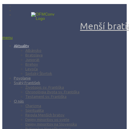
Menší bratia
menu
Aktuality
Albánsko
Bratislava
Juniorát
Brehov
Levoča
Spišský Štvrtok
Povolanie
Svätý František
Životopis sv. Františka
Chronológia života sv. Františka
Testament sv. Františka
O nás
Charizma
Spiritualita
Regula Menších bratov
Dejiny minoritov vo svete
Dejiny minoritov na Slovensku
Rytierstvo Nepoškvrnenej