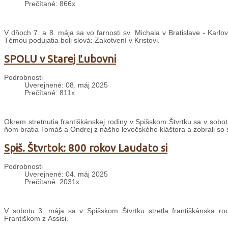
Prečítané: 866x
V dňoch 7. a 8. mája sa vo farnosti sv. Michala v Bratislave - Karlo
Témou podujatia boli slová: Zakotvení v Kristovi.
SPOLU v Starej Ľubovni
Podrobnosti
Uverejnené: 08. máj 2025
Prečítané: 811x
Okrem stretnutia františkánskej rodiny v Spišskom Štvrtku sa v sobot
ňom bratia Tomáš a Ondrej z nášho levočského kláštora a zobrali so s
Spiš. Štvrtok: 800 rokov Laudato si
Podrobnosti
Uverejnené: 04. máj 2025
Prečítané: 2031x
V sobotu 3. mája sa v Spišskom Štvrtku stretla františkánska r
Františkom z Assisi.