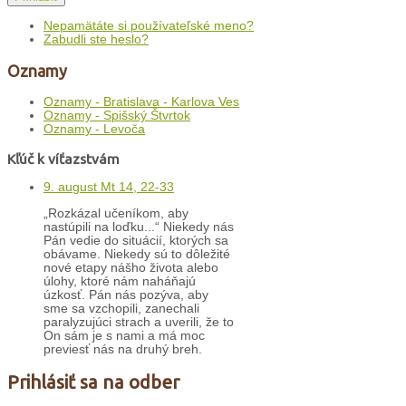
Nepamätáte si používateľské meno?
Zabudli ste heslo?
Oznamy
Oznamy - Bratislava - Karlova Ves
Oznamy - Spišský Štvrtok
Oznamy - Levoča
Kľúč k víťazstvám
9. august Mt 14, 22-33
„Rozkázal učeníkom, aby
nastúpili na loďku...“ Niekedy nás
Pán vedie do situácií, ktorých sa
obávame. Niekedy sú to dôležité
nové etapy nášho života alebo
úlohy, ktoré nám naháňajú
úzkosť. Pán nás pozýva, aby
sme sa vzchopili, zanechali
paralyzujúci strach a uverili, že to
On sám je s nami a má moc
previesť nás na druhý breh.
Prihlásiť sa na odber