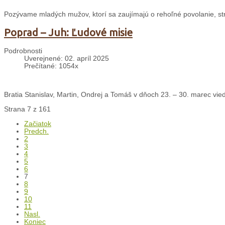
Pozývame mladých mužov, ktorí sa zaujímajú o rehoľné povolanie, st
Poprad – Juh: Ľudové misie
Podrobnosti
Uverejnené: 02. apríl 2025
Prečítané: 1054x
Bratia Stanislav, Martin, Ondrej a Tomáš v dňoch 23. – 30. marec vied
Strana 7 z 161
Začiatok
Predch.
2
3
4
5
6
7
8
9
10
11
Nasl.
Koniec