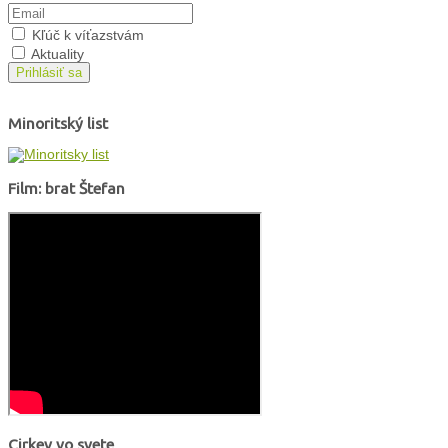
Kľúč k víťazstvám
Aktuality
Prihlásiť sa
Minoritský list
Film: brat Štefan
Cirkev vo svete