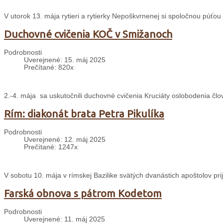
V utorok 13. mája rytieri a rytierky Nepoškvrnenej si spoločnou púťou
Duchovné cvičenia KOČ v Smižanoch
Podrobnosti
Uverejnené: 15. máj 2025
Prečítané: 820x
2.-4. mája sa uskutočnili duchovné cvičenia Kruciáty oslobodenia čl
Rím: diakonát brata Petra Pikulíka
Podrobnosti
Uverejnené: 12. máj 2025
Prečítané: 1247x
V sobotu 10. mája v rímskej Bazilike svätých dvanástich apoštolov pri
Farská obnova s pátrom Kodetom
Podrobnosti
Uverejnené: 11. máj 2025