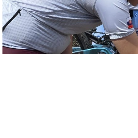
Náš prvý pútnický deň začal sv.omšou ktorú slúžili naši duchovní ot
novokňazským požehnaním od Peťa Pikulíka.
Oslava menín a jubileí v Bratislave
Podrobnosti
Uverejnené: 30. jún 2026
Prečítané: 341x