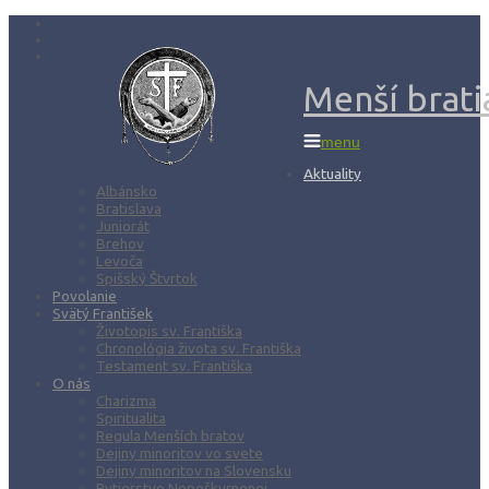
Menší bratia
menu
Aktuality
Albánsko
Bratislava
Juniorát
Brehov
Levoča
Spišský Štvrtok
Povolanie
Svätý František
Životopis sv. Františka
Chronológia života sv. Františka
Testament sv. Františka
O nás
Charizma
Spiritualita
Regula Menších bratov
Dejiny minoritov vo svete
Dejiny minoritov na Slovensku
Rytierstvo Nepoškvrnenej