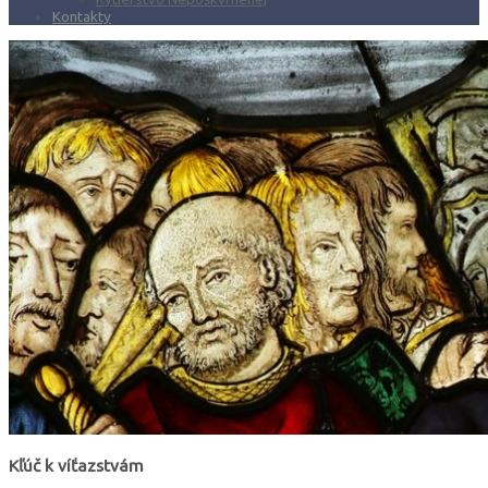
Kontakty
Kľúč k víťazstvám