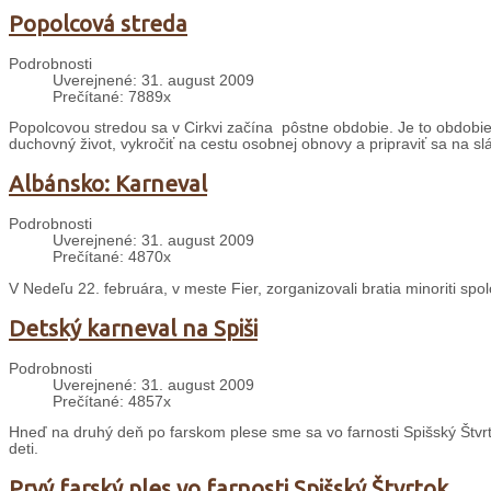
Popolcová streda
Podrobnosti
Uverejnené: 31. august 2009
Prečítané: 7889x
Popolcovou stredou sa v Cirkvi začína pôstne obdobie. Je to obdobie š
duchovný život, vykročiť na cestu osobnej obnovy a pripraviť sa na sl
Albánsko: Karneval
Podrobnosti
Uverejnené: 31. august 2009
Prečítané: 4870x
V Nedeľu 22. februára, v meste Fier, zorganizovali bratia minoriti sp
Detský karneval na Spiši
Podrobnosti
Uverejnené: 31. august 2009
Prečítané: 4857x
Hneď na druhý deň po farskom plese sme sa vo farnosti Spišský Štvrt
deti.
Prvý farský ples vo farnosti Spišský Štvrtok