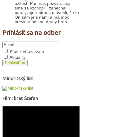
úzkosť. Pán nás pozýva, aby
sme sa vzchopili, zanechali
paralyzujúci strach a uverili, že to
On sám je s nami a má moc
previesť nás na druhý breh.
Prihlásiť sa na odber
Kľúč k víťazstvám
Aktuality
Prihlásiť sa
Minoritský list
Film: brat Štefan