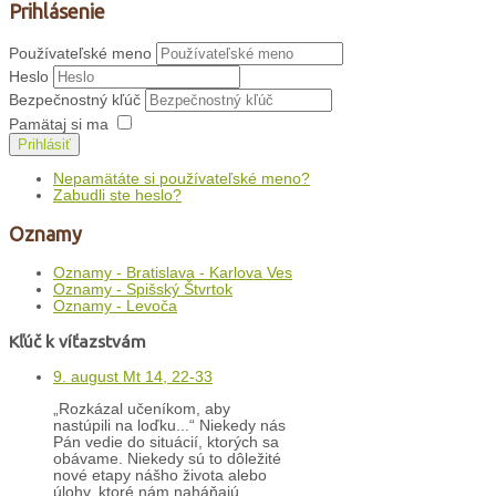
Prihlásenie
Používateľské meno
Heslo
Bezpečnostný kľúč
Pamätaj si ma
Prihlásiť
Nepamätáte si používateľské meno?
Zabudli ste heslo?
Oznamy
Oznamy - Bratislava - Karlova Ves
Oznamy - Spišský Štvrtok
Oznamy - Levoča
Kľúč k víťazstvám
9. august Mt 14, 22-33
„Rozkázal učeníkom, aby
nastúpili na loďku...“ Niekedy nás
Pán vedie do situácií, ktorých sa
obávame. Niekedy sú to dôležité
nové etapy nášho života alebo
úlohy, ktoré nám naháňajú