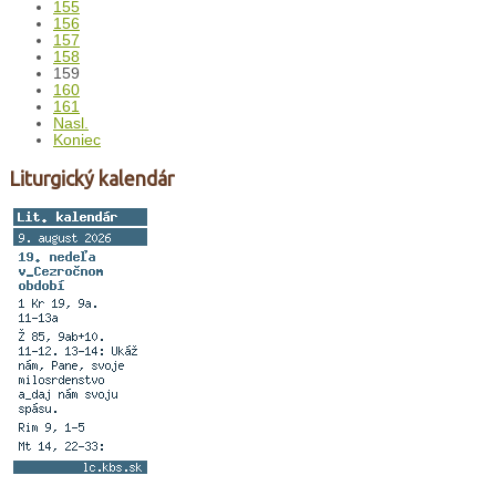
155
156
157
158
159
160
161
Nasl.
Koniec
Liturgický kalendár