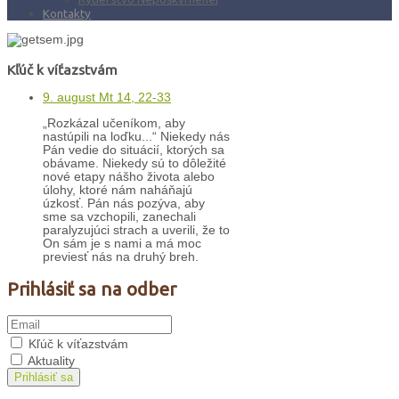
Kontakty
Kľúč k víťazstvám
9. august Mt 14, 22-33
„Rozkázal učeníkom, aby
nastúpili na loďku...“ Niekedy nás
Pán vedie do situácií, ktorých sa
obávame. Niekedy sú to dôležité
nové etapy nášho života alebo
úlohy, ktoré nám naháňajú
úzkosť. Pán nás pozýva, aby
sme sa vzchopili, zanechali
paralyzujúci strach a uverili, že to
On sám je s nami a má moc
previesť nás na druhý breh.
Prihlásiť sa na odber
Kľúč k víťazstvám
Aktuality
Prihlásiť sa