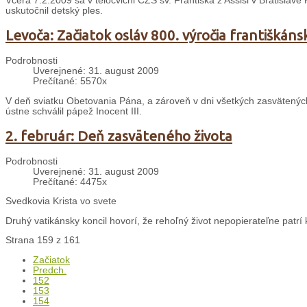
Včera 7.2.2009 sa v telocvični CZŠ sv. Františka z Assisi v Bratislave
uskutočnil detský ples.
Levoča: Začiatok osláv 800. výročia františkáns
Podrobnosti
Uverejnené: 31. august 2009
Prečítané: 5570x
V deň sviatku Obetovania Pána, a zároveň v dni všetkých zasvätených o
ústne schválil pápež Inocent III.
2. február: Deň zasväteného života
Podrobnosti
Uverejnené: 31. august 2009
Prečítané: 4475x
Svedkovia Krista vo svete
Druhý vatikánsky koncil hovorí, že rehoľný život nepopierateľne patrí k 
Strana 159 z 161
Začiatok
Predch.
152
153
154