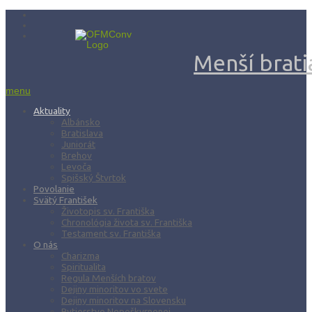
Menší bratia
menu
Aktuality
Albánsko
Bratislava
Juniorát
Brehov
Levoča
Spišský Štvrtok
Povolanie
Svätý František
Životopis sv. Františka
Chronológia života sv. Františka
Testament sv. Františka
O nás
Charizma
Spiritualita
Regula Menších bratov
Dejiny minoritov vo svete
Dejiny minoritov na Slovensku
Rytierstvo Nepoškvrnenej