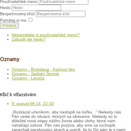
Používateľské meno
Heslo
Bezpečnostný kľúč
Pamätaj si ma
Prihlásiť
Nepamätáte si používateľské meno?
Zabudli ste heslo?
Oznamy
Oznamy - Bratislava - Karlova Ves
Oznamy - Spišský Štvrtok
Oznamy - Levoča
Kľúč k víťazstvám
9. august Mt 14, 22-33
„Rozkázal učeníkom, aby nastúpili na loďku...“ Niekedy nás
Pán vedie do situácií, ktorých sa obávame. Niekedy sú to
dôležité nové etapy nášho života alebo úlohy, ktoré nám
naháňajú úzkosť. Pán nás pozýva, aby sme sa vzchopili,
zanechali paralyzujúci strach a uverili, že to On sám je s nami