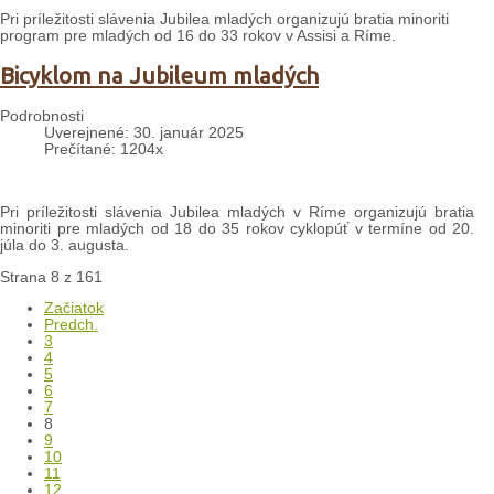
Pri príležitosti slávenia Jubilea mladých organizujú bratia minoriti
program pre mladých od 16 do 33 rokov v Assisi a Ríme.
Bicyklom na Jubileum mladých
Podrobnosti
Uverejnené: 30. január 2025
Prečítané: 1204x
Pri príležitosti slávenia Jubilea mladých v Ríme organizujú bratia
minoriti pre mladých od 18 do 35 rokov cyklopúť v termíne od 20.
júla do 3. augusta.
Strana 8 z 161
Začiatok
Predch.
3
4
5
6
7
8
9
10
11
12