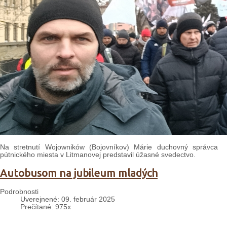
Na stretnutí Wojowników (Bojovníkov) Márie duchovný správca
pútnického miesta v Litmanovej predstavil úžasné svedectvo.
Autobusom na jubileum mladých
Podrobnosti
Uverejnené: 09. február 2025
Prečítané: 975x