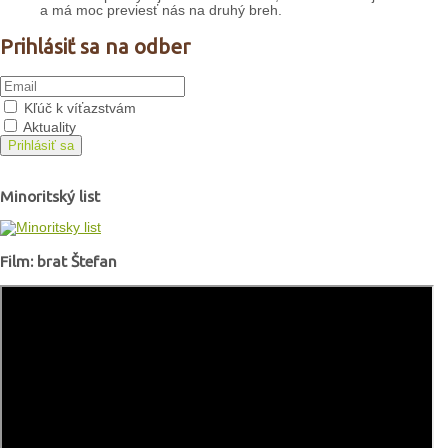
a má moc previesť nás na druhý breh.
Prihlásiť sa na odber
Kľúč k víťazstvám
Aktuality
Prihlásiť sa
Minoritský list
Film: brat Štefan