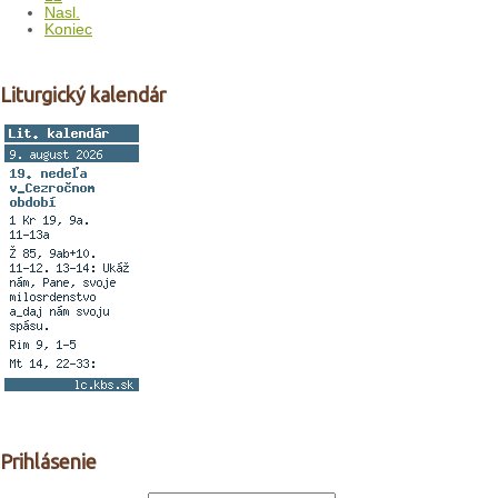
Nasl.
Koniec
Liturgický kalendár
Prihlásenie