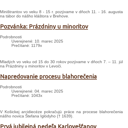
Miništrantov vo veku 8 - 15 r. pozývame v dňoch 11. - 16. augusta
na tábor do nášho kláštora v Brehove.
Pozvánka: Prázdniny u minoritov
Podrobnosti
Uverejnené: 10. marec 2025
Prečítané: 1179x
Mladých vo veku od 15 do 30 rokov pozývame v dňoch 7. – 11. júl
na Prázdniny u minoritov v Levoči.
Napredovanie procesu blahorečenia
Podrobnosti
Uverejnené: 04. marec 2025
Prečítané: 1043x
V Košickej arcidiecéze pokračujú práce na procese blahorečenia
nášho novica Štefana Iglódyho († 1639).
Prvá jubilejná nedeľa Karlovešťanov