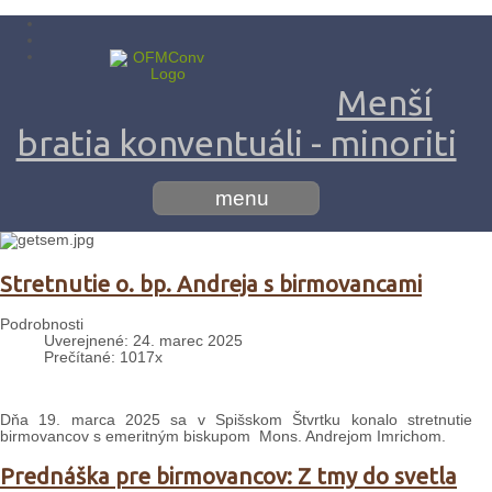
Menší
bratia konventuáli - minoriti
menu
Stretnutie o. bp. Andreja s birmovancami
Podrobnosti
Uverejnené: 24. marec 2025
Prečítané: 1017x
Dňa 19. marca 2025 sa v Spišskom Štvrtku konalo stretnutie
birmovancov s emeritným biskupom Mons. Andrejom Imrichom.
Prednáška pre birmovancov: Z tmy do svetla