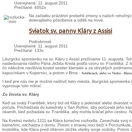
Uverejnené: 11. august 2011
Prečítané: 6552x
Na začiatku prázdnin prebehli zmeny v našich rehoľných
doterajšieho pôsobenia a odišli na nové.
Sviatok sv. panny Kláry z Assisi
Podrobnosti
Uverejnené: 11. august 2011
Prečítané: 133x
Liturgickú spomienku na sv. Kláru z Assisi prežívame 11. augusta. T
nasledovania nášho Pána Ježiša Krista podľa vzoru sv. Františka. Z te
čo nábožne navštívia kostol sestier klarisiek a za obvyklých podmie
kapucínkam v Kopernici, a potom v Brne -
Soběšiciach, alebo vo Viedni - Maria
I keď pre nás nie je možné naštíviť tieto miesta, liturgická spomienk
vyprosuje túto milosť.
Zo života sv. Kláry
Keď sa svätý František, ktorý bol od Kláry o jedenásť alebo dvanásť ro
počula. Prichádzala do katedrály v San Rufino, aby počúvala jeho kázne
okamih, keď požiadala sv. Františka, aby mohla kráčať jeho cestou. 
Na Kvetnú nedeľu 1211 sa Klára konečne rozhodla. Zanechala svoj ro
kameňmi, odchádza z domu. Potom v tmavej noci beží k Porciunkule, kde 
kostolíka, kde Klára pred oltárom zložila všetky svoje ozdoby. Potom z