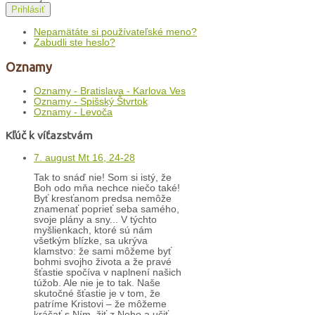
Prihlásiť
Nepamätáte si používateľské meno?
Zabudli ste heslo?
Oznamy
Oznamy - Bratislava - Karlova Ves
Oznamy - Spišský Štvrtok
Oznamy - Levoča
Kľúč k víťazstvám
7. august Mt 16, 24-28
Tak to snáď nie! Som si istý, že
Boh odo mňa nechce niečo také!
Byť kresťanom predsa nemôže
znamenať poprieť seba samého,
svoje plány a sny... V týchto
myšlienkach, ktoré sú nám
všetkým blízke, sa ukrýva
klamstvo: že sami môžeme byť
bohmi svojho života a že pravé
šťastie spočíva v naplnení našich
túžob. Ale nie je to tak. Naše
skutočné šťastie je v tom, že
patríme Kristovi – že môžeme
kráčať s Ním, žiť z Neho a učiť