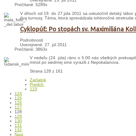
Uverejnené: 29. júl 2011
Prečítané: 5289x
V dňoch od 19. do 27.júla 2011 sa uskutočnil detský tábor pr
dva turnusy. Téma, ktorá sprevádzala tohtoročné stretnutie d
Cyklopúť: Po stopách sv. Maximiliána Kol
Podrobnosti
Uverejnené: 27. júl 2011
Prečítané: 3863x
V nedeľu (24. júla) ráno o 5:00 nás všetkých prekvapil
minút po siedmej sme vyrazili z Nepokalanova.
Strana 128 z 161
Začiatok
Predch.
123
124
125
126
127
128
129
130
131
132
Nasl.