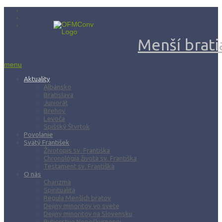
Menší bratia
menu
Aktuality
Albánsko
Bratislava
Juniorát
Brehov
Levoča
Spišský Štvrtok
Povolanie
Svätý František
Životopis sv. Františka
Chronológia života sv. Františka
Testament sv. Františka
O nás
Charizma
Spiritualita
Regula Menších bratov
Dejiny minoritov vo svete
Dejiny minoritov na Slovensku
Rytierstvo Nepoškvrnenej