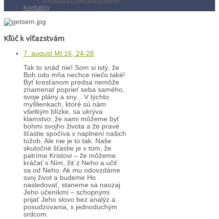
Kontakty
Kľúč k víťazstvám
7. august Mt 16, 24-28
Tak to snáď nie! Som si istý, že
Boh odo mňa nechce niečo také!
Byť kresťanom predsa nemôže
znamenať poprieť seba samého,
svoje plány a sny... V týchto
myšlienkach, ktoré sú nám
všetkým blízke, sa ukrýva
klamstvo: že sami môžeme byť
bohmi svojho života a že pravé
šťastie spočíva v naplnení našich
túžob. Ale nie je to tak. Naše
skutočné šťastie je v tom, že
patríme Kristovi – že môžeme
kráčať s Ním, žiť z Neho a učiť
sa od Neho. Ak mu odovzdáme
svoj život a budeme Ho
nasledovať, staneme sa naozaj
Jeho učeníkmi – schopnými
prijať Jeho slovo bez analýz a
posudzovania, s jednoduchým
srdcom.