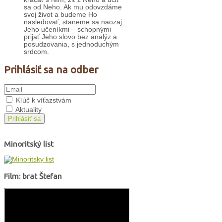
sa od Neho. Ak mu odovzdáme
svoj život a budeme Ho
nasledovať, staneme sa naozaj
Jeho učeníkmi – schopnými
prijať Jeho slovo bez analýz a
posudzovania, s jednoduchým
srdcom.
Prihlásiť sa na odber
Kľúč k víťazstvám
Aktuality
Prihlásiť sa
Minoritský list
Film: brat Štefan