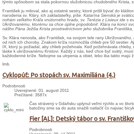
týmto spôsobom sa stala pokornou služobnicou chudobného Krista, sta
František ju miloval, ako aj ostatné sestry, ktoré prišli bývať do klášt
narodenia sv. Kláry, ich zakladateľky, píše:
Katarína Sienská je sväticou
nohám veľkého Kráľa vnútorného hradu, sv. Terézia z Lisieux ide s ev
Ukrižovanému, ktorému sa chce úplne pripodobniť. Klára na konci svo
nášho Pána Ježiša Krista prostredníctvom jeho služobníka Františka,
Sv. Klára nenosila, ako František, na svojom tele rany Ukrižovaného,
od nich ich choroby. Znakom kríža rozmnožila chlieb pre 50 sestier. 
IX, ktorý ju požiadal, aby chlieb požehnala. Keď požehnávala chleby,
láske k ukrižovanému Kristovi. Každý z nás, keď chce byť svätý, musí
každodenné kríže. Nebojme sa utrpenia a obiet, lebo iba takto majú ž
lmb.
Cyklopúť: Po stopách sv. Maximiliána (4.)
Podrobnosti
Uverejnené: 01. august 2011
Prečítané: 3587x
Čas strávený v Gdaňsku uplynul veľmi rýchlo a vo štvrto
batožiny sme sa do auta snažili natlačiť čo najviac bicykl
Fier [AL]: Detský tábor o sv. Františko
Podrobnosti