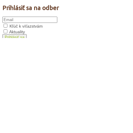
Prihlásiť sa na odber
Kľúč k víťazstvám
Aktuality
Prihlásiť sa
Minoritský list
Film: brat Štefan