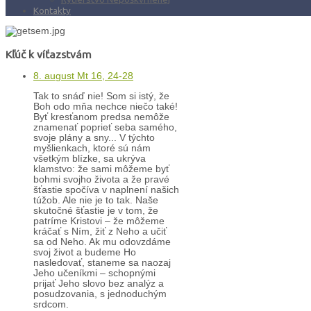
Kontakty
Kľúč k víťazstvám
8. august Mt 16, 24-28
Tak to snáď nie! Som si istý, že
Boh odo mňa nechce niečo také!
Byť kresťanom predsa nemôže
znamenať poprieť seba samého,
svoje plány a sny... V týchto
myšlienkach, ktoré sú nám
všetkým blízke, sa ukrýva
klamstvo: že sami môžeme byť
bohmi svojho života a že pravé
šťastie spočíva v naplnení našich
túžob. Ale nie je to tak. Naše
skutočné šťastie je v tom, že
patríme Kristovi – že môžeme
kráčať s Ním, žiť z Neho a učiť
sa od Neho. Ak mu odovzdáme
svoj život a budeme Ho
nasledovať, staneme sa naozaj
Jeho učeníkmi – schopnými
prijať Jeho slovo bez analýz a
posudzovania, s jednoduchým
srdcom.