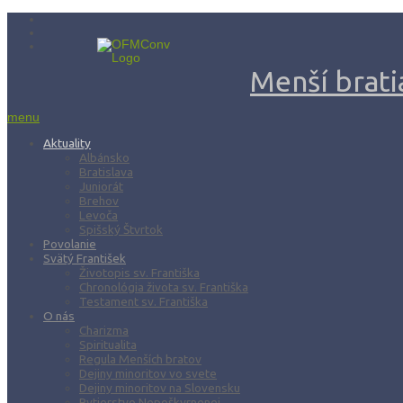
Menší bratia
menu
Aktuality
Albánsko
Bratislava
Juniorát
Brehov
Levoča
Spišský Štvrtok
Povolanie
Svätý František
Životopis sv. Františka
Chronológia života sv. Františka
Testament sv. Františka
O nás
Charizma
Spiritualita
Regula Menších bratov
Dejiny minoritov vo svete
Dejiny minoritov na Slovensku
Rytierstvo Nepoškvrnenej