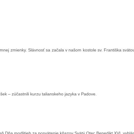
v prvej písomnej zmienky. Slávnosť sa začala v našom kostole sv. Fr
inoritov na Slovensku.
Češek – zúčastnili kurzu talianskeho jazyka v Padove.
eň Dňa modlitieb za posvätenie kňazov Svätý Otec Benedikt XVI. vyhlás