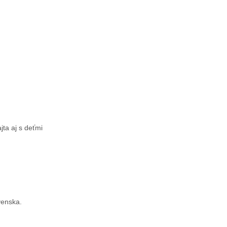
jta aj s deťmi
venska.