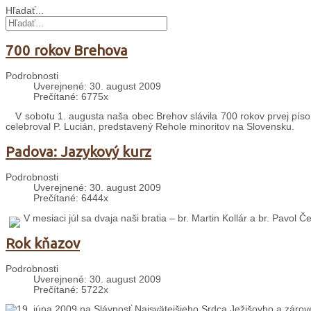
Hľadať...
700 rokov Brehova
Podrobnosti
Uverejnené: 30. august 2009
Prečítané: 6775x
V sobotu 1. augusta naša obec Brehov slávila 700 roko
omšou, ktorú celebroval P. Lucián, predstavený Rehole m
Padova: Jazykový kurz
Podrobnosti
Uverejnené: 30. august 2009
Prečítané: 6444x
V mesiaci júl sa dvaja naši bratia – br. Martin Kollár a br. Pavol 
Rok kňazov
Podrobnosti
Uverejnené: 30. august 2009
Prečítané: 5722x
19. júna 2009 na Slávnosť Najsvätejšieho Srdca Ježišovho a zárov