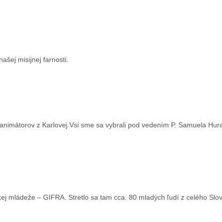
ašej misijnej farnosti.
 animátorov z Karlovej Vsi sme sa vybrali pod vedením P. Samuela Hura
nskej mládeže – GIFRA. Stretlo sa tam cca. 80 mladých ľudí z celého Slo