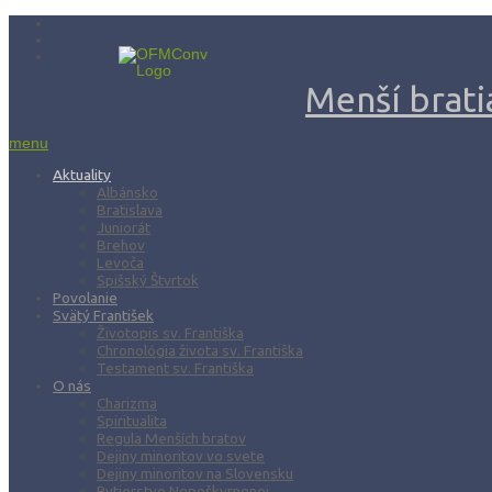
Menší bratia
menu
Aktuality
Albánsko
Bratislava
Juniorát
Brehov
Levoča
Spišský Štvrtok
Povolanie
Svätý František
Životopis sv. Františka
Chronológia života sv. Františka
Testament sv. Františka
O nás
Charizma
Spiritualita
Regula Menších bratov
Dejiny minoritov vo svete
Dejiny minoritov na Slovensku
Rytierstvo Nepoškvrnenej