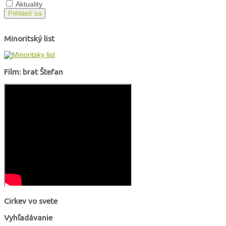
Aktuality
Prihlásiť sa
Minoritský list
Film: brat Štefan
Cirkev vo svete
Vyhľadávanie