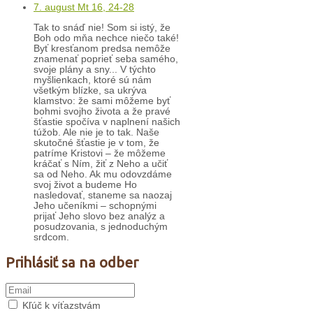
7. august Mt 16, 24-28
Tak to snáď nie! Som si istý, že
Boh odo mňa nechce niečo také!
Byť kresťanom predsa nemôže
znamenať poprieť seba samého,
svoje plány a sny... V týchto
myšlienkach, ktoré sú nám
všetkým blízke, sa ukrýva
klamstvo: že sami môžeme byť
bohmi svojho života a že pravé
šťastie spočíva v naplnení našich
túžob. Ale nie je to tak. Naše
skutočné šťastie je v tom, že
patríme Kristovi – že môžeme
kráčať s Ním, žiť z Neho a učiť
sa od Neho. Ak mu odovzdáme
svoj život a budeme Ho
nasledovať, staneme sa naozaj
Jeho učeníkmi – schopnými
prijať Jeho slovo bez analýz a
posudzovania, s jednoduchým
srdcom.
Prihlásiť sa na odber
Kľúč k víťazstvám