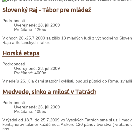
Slovenký Raj - Tábor pre mládež
Podrobnosti
Uverejnené: 28. júl 2009
Prečítané: 4265x
V dňoch 20.-25.7.2009 sa zišlo 13 mladých ľudí z východného Sloven
Raja a Belianskych Tatier.
Horská etapa
Podrobnosti
Uverejnené: 28. júl 2009
Prečítané: 4009x
V nedeľu 26. júla ôsmi statoční cyklisti, budúci pútnici do Ríma, zvládl
Medvede, slnko a milosť v Tatrách
Podrobnosti
Uverejnené: 26. júl 2009
Prečítané: 4085x
V týždni od 18.7. do 25.7.2009 vo Vysokých Tatrách sme si užili med
kontajnerov takmer každú noc. A skoro 120 pánov tvorstva ( vrátane de
nos.