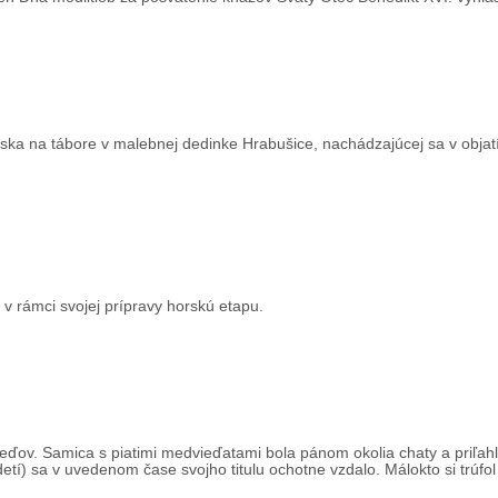
ska na tábore v malebnej dedinke Hrabušice, nachádzajúcej sa v obja
i v rámci svojej prípravy horskú etapu.
veďov. Samica s piatimi medvieďatami bola pánom okolia chaty a priľah
tí) sa v uvedenom čase svojho titulu ochotne vzdalo. Málokto si trúfol 