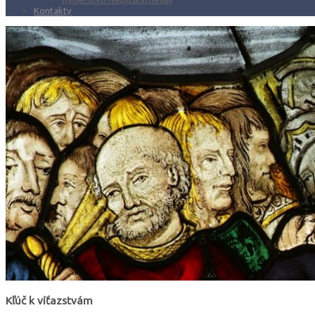
Kontakty
Kľúč k víťazstvám