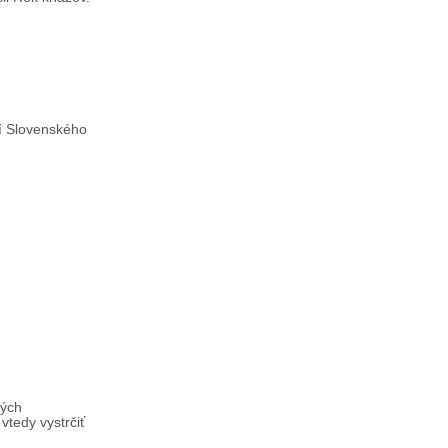
tí Slovenského
lých
vtedy vystrčiť