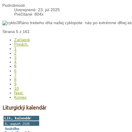
Podrobnosti
Uverejnené: 23. júl 2025
Prečítané: 804x
Ráno tretieho dňa našej cyklopúte nás po extrémne dlhej et
Strana 5 z 161
Začiatok
Predch.
1
2
3
4
5
6
7
8
9
10
Nasl.
Koniec
Liturgický kalendár