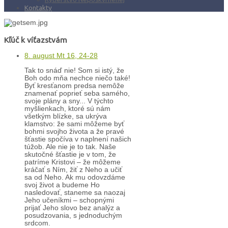
Kontakty
Kľúč k víťazstvám
8. august Mt 16, 24-28
Tak to snáď nie! Som si istý, že
Boh odo mňa nechce niečo také!
Byť kresťanom predsa nemôže
znamenať poprieť seba samého,
svoje plány a sny... V týchto
myšlienkach, ktoré sú nám
všetkým blízke, sa ukrýva
klamstvo: že sami môžeme byť
bohmi svojho života a že pravé
šťastie spočíva v naplnení našich
túžob. Ale nie je to tak. Naše
skutočné šťastie je v tom, že
patríme Kristovi – že môžeme
kráčať s Ním, žiť z Neho a učiť
sa od Neho. Ak mu odovzdáme
svoj život a budeme Ho
nasledovať, staneme sa naozaj
Jeho učeníkmi – schopnými
prijať Jeho slovo bez analýz a
posudzovania, s jednoduchým
srdcom.