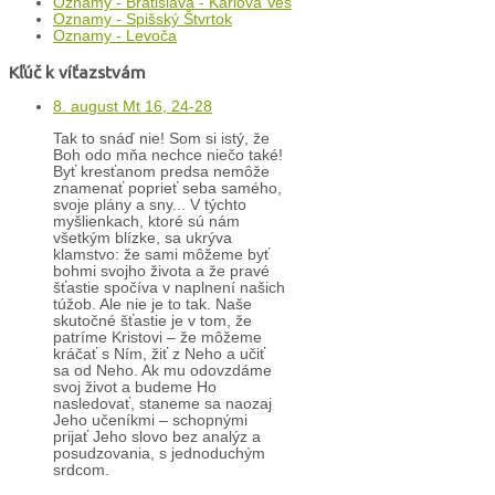
Oznamy - Bratislava - Karlova Ves
Oznamy - Spišský Štvrtok
Oznamy - Levoča
Kľúč k víťazstvám
8. august Mt 16, 24-28
Tak to snáď nie! Som si istý, že
Boh odo mňa nechce niečo také!
Byť kresťanom predsa nemôže
znamenať poprieť seba samého,
svoje plány a sny... V týchto
myšlienkach, ktoré sú nám
všetkým blízke, sa ukrýva
klamstvo: že sami môžeme byť
bohmi svojho života a že pravé
šťastie spočíva v naplnení našich
túžob. Ale nie je to tak. Naše
skutočné šťastie je v tom, že
patríme Kristovi – že môžeme
kráčať s Ním, žiť z Neho a učiť
sa od Neho. Ak mu odovzdáme
svoj život a budeme Ho
nasledovať, staneme sa naozaj
Jeho učeníkmi – schopnými
prijať Jeho slovo bez analýz a
posudzovania, s jednoduchým
srdcom.