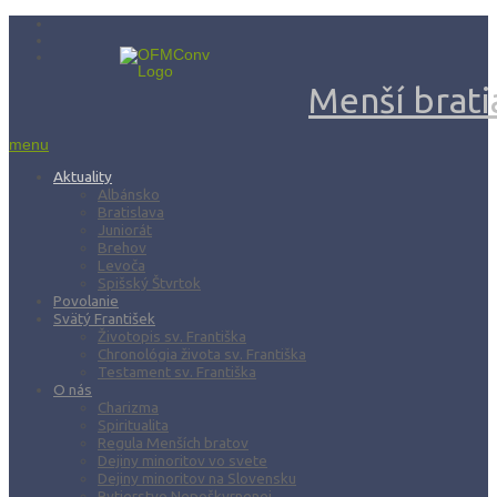
Menší bratia
menu
Aktuality
Albánsko
Bratislava
Juniorát
Brehov
Levoča
Spišský Štvrtok
Povolanie
Svätý František
Životopis sv. Františka
Chronológia života sv. Františka
Testament sv. Františka
O nás
Charizma
Spiritualita
Regula Menších bratov
Dejiny minoritov vo svete
Dejiny minoritov na Slovensku
Rytierstvo Nepoškvrnenej