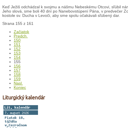
Keď Ježiš odchádzal k svojmu a nášmu Nebeskému Otcovi, sľúbil nám
Jeho slová, sme boli 40 dní po Nanebovstúpení Pána, v predvečer Z
kostole sv. Ducha v Levoči, aby sme spolu očakávali sľúbený dar.
Strana 155 z 161
Začiatok
Predch.
150
151
152
153
154
155
156
157
158
159
Nasl.
Koniec
Liturgický kalendár