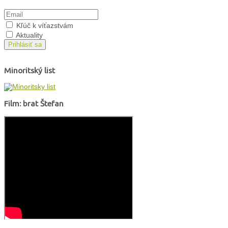
Kľúč k víťazstvám
Aktuality
Prihlásiť sa
Minoritský list
Film: brat Štefan