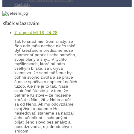
Kontakty
Kľúč k víťazstvám
7. august Mt 16, 24-28
Tak to snáď nie! Som si istý, že
Boh odo mňa nechce niečo také!
Byť kresťanom predsa nemôže
znamenať poprieť seba samého,
svoje plány a sny... V týchto
myšlienkach, ktoré sú nám
všetkým blízke, sa ukrýva
klamstvo: že sami môžeme byť
bohmi svojho života a že pravé
šťastie spočíva v naplnení našich
túžob. Ale nie je to tak. Naše
skutočné šťastie je v tom, že
patríme Kristovi – že môžeme
kráčať s Ním, žiť z Neho a učiť
sa od Neho. Ak mu odovzdáme
svoj život a budeme Ho
nasledovať, staneme sa naozaj
Jeho učeníkmi – schopnými
prijať Jeho slovo bez analýz a
posudzovania, s jednoduchým
srdcom.