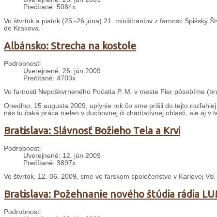
Prečítané: 5084x
Vo štvrtok a piatok (25.-26.júna) 21. miništrantov z farnosti Spišský Št
do Krakova.
Albánsko: Strecha na kostole
Podrobnosti
Uverejnené: 26. jún 2009
Prečítané: 4703x
Vo farnosti Nepoškvrneného Počatia P. M. v meste Fier pôsobíme (brat
Onedlho, 15 augusta 2009, uplynie rok čo sme prišli do tejto rozľahle
nás tu čaká práca nielen v duchovnej či charitatívnej oblasti, ale aj v t
Bratislava: Slávnosť Božieho Tela a Krvi
Podrobnosti
Uverejnené: 12. jún 2009
Prečítané: 3897x
Vo štvrtok, 12. 06. 2009, sme vo farskom spoločenstve v Karlovej Vsi s
Bratislava: Požehnanie nového štúdia rádia 
Podrobnosti