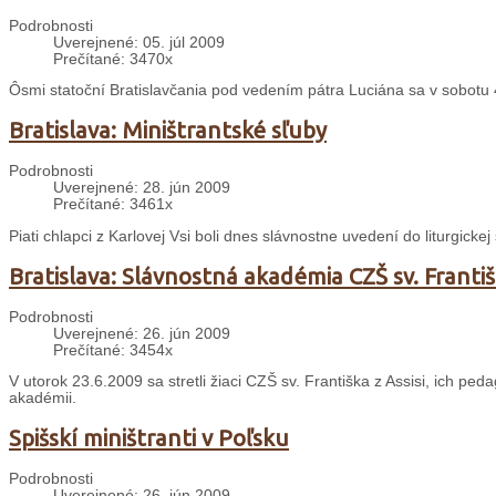
Podrobnosti
Uverejnené: 05. júl 2009
Prečítané: 3470x
Ôsmi statoční Bratislavčania pod vedením pátra Luciána sa v sobotu 4.
Bratislava: Miništrantské sľuby
Podrobnosti
Uverejnené: 28. jún 2009
Prečítané: 3461x
Piati chlapci z Karlovej Vsi boli dnes slávnostne uvedení do liturgicke
Bratislava: Slávnostná akadémia CZŠ sv. Františk
Podrobnosti
Uverejnené: 26. jún 2009
Prečítané: 3454x
V utorok 23.6.2009 sa stretli žiaci CZŠ sv. Františka z Assisi, ich peda
akadémii.
Spišskí miništranti v Poľsku
Podrobnosti
Uverejnené: 26. jún 2009