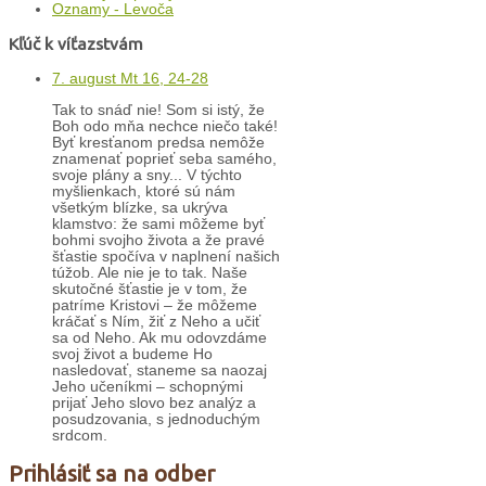
Oznamy - Levoča
Kľúč k víťazstvám
7. august Mt 16, 24-28
Tak to snáď nie! Som si istý, že
Boh odo mňa nechce niečo také!
Byť kresťanom predsa nemôže
znamenať poprieť seba samého,
svoje plány a sny... V týchto
myšlienkach, ktoré sú nám
všetkým blízke, sa ukrýva
klamstvo: že sami môžeme byť
bohmi svojho života a že pravé
šťastie spočíva v naplnení našich
túžob. Ale nie je to tak. Naše
skutočné šťastie je v tom, že
patríme Kristovi – že môžeme
kráčať s Ním, žiť z Neho a učiť
sa od Neho. Ak mu odovzdáme
svoj život a budeme Ho
nasledovať, staneme sa naozaj
Jeho učeníkmi – schopnými
prijať Jeho slovo bez analýz a
posudzovania, s jednoduchým
srdcom.
Prihlásiť sa na odber