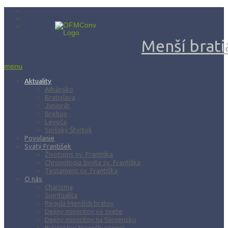
Menší bratia
menu
Aktuality
Albánsko
Bratislava
Juniorát
Brehov
Levoča
Spišský Štvrtok
Povolanie
Svätý František
Životopis sv. Františka
Chronológia života sv. Františka
Testament sv. Františka
O nás
Charizma
Spiritualita
Regula Menších bratov
Dejiny minoritov vo svete
Dejiny minoritov na Slovensku
Rytierstvo Nepoškvrnenej