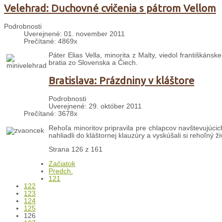
Velehrad: Duchovné cvičenia s pátrom Vellom
Podrobnosti
Uverejnené: 01. november 2011
Prečítané: 4869x
Páter Elias Vella, minorita z Malty, viedol františkáns
bratia zo Slovenska a Čiech.
Bratislava: Prázdniny v kláštore
Podrobnosti
Uverejnené: 29. október 2011
Prečítané: 3678x
Rehoľa minoritov pripravila pre chlapcov navštevujúcich
nahliadli do kláštornej klauzúry a vyskúšali si rehoľný 
Strana 126 z 161
Začiatok
Predch.
121
122
123
124
125
126