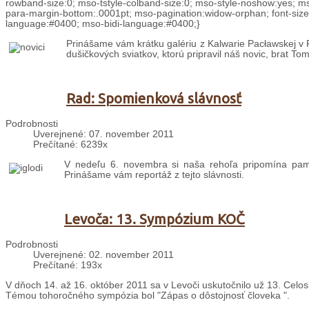
rowband-size:0; mso-tstyle-colband-size:0; mso-style-noshow:yes; m
para-margin-bottom:.0001pt; mso-pagination:widow-orphan; font-siz
language:#0400; mso-bidi-language:#0400;}
Prinášame vám krátku galériu z Kalwarie Pacławskej v Poľ
dušičkových sviatkov, ktorú pripravil náš novic, brat To
Rad: Spomienková slávnosť
Podrobnosti
Uverejnené: 07. november 2011
Prečítané: 6239x
V nedeľu 6. novembra si naša rehoľa pripomína pam
Prinášame vám reportáž z tejto slávnosti.
Levoča: 13. Sympózium KOČ
Podrobnosti
Uverejnené: 02. november 2011
Prečítané: 193x
V dňoch 14. až 16. október 2011 sa v Levoči uskutočnilo už 13. Cel
Témou tohoročného sympózia bol "Zápas o dôstojnosť človeka ".