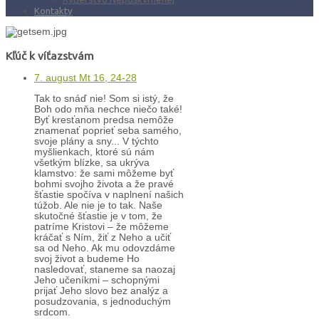
Kontakty
Kľúč k víťazstvám
7. august Mt 16, 24-28
Tak to snáď nie! Som si istý, že
Boh odo mňa nechce niečo také!
Byť kresťanom predsa nemôže
znamenať poprieť seba samého,
svoje plány a sny... V týchto
myšlienkach, ktoré sú nám
všetkým blízke, sa ukrýva
klamstvo: že sami môžeme byť
bohmi svojho života a že pravé
šťastie spočíva v naplnení našich
túžob. Ale nie je to tak. Naše
skutočné šťastie je v tom, že
patríme Kristovi – že môžeme
kráčať s Ním, žiť z Neho a učiť
sa od Neho. Ak mu odovzdáme
svoj život a budeme Ho
nasledovať, staneme sa naozaj
Jeho učeníkmi – schopnými
prijať Jeho slovo bez analýz a
posudzovania, s jednoduchým
srdcom.