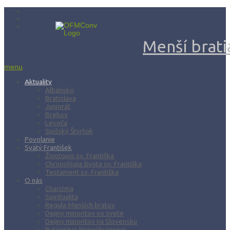
Menší bratia
menu
Aktuality
Albánsko
Bratislava
Juniorát
Brehov
Levoča
Spišský Štvrtok
Povolanie
Svätý František
Životopis sv. Františka
Chronológia života sv. Františka
Testament sv. Františka
O nás
Charizma
Spiritualita
Regula Menších bratov
Dejiny minoritov vo svete
Dejiny minoritov na Slovensku
Rytierstvo Nepoškvrnenej