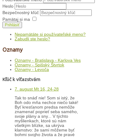
Heslo
Bezpečnostný kľúč
Pamätaj si ma
Prihlásiť
Nepamätáte si používateľské meno?
Zabudli ste heslo?
Oznamy
Oznamy - Bratislava - Karlova Ves
Oznamy - Spišský Štvrtok
Oznamy - Levoča
Kľúč k víťazstvám
7. august Mt 16, 24-28
Tak to snáď nie! Som si istý, že
Boh odo mňa nechce niečo také!
Byť kresťanom predsa nemôže
znamenať poprieť seba samého,
svoje plány a sny... V týchto
myšlienkach, ktoré sú nám
všetkým blízke, sa ukrýva
klamstvo: že sami môžeme byť
bohmi svojho života a že pravé