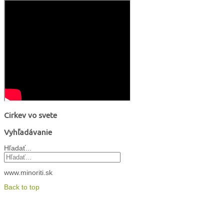
Cirkev vo svete
Vyhľadávanie
Hľadať...
www.minoriti.sk
Back to top