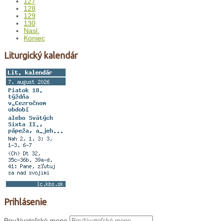
127
128
129
130
Nasl.
Koniec
Liturgický kalendár
Prihlásenie
Používateľské meno