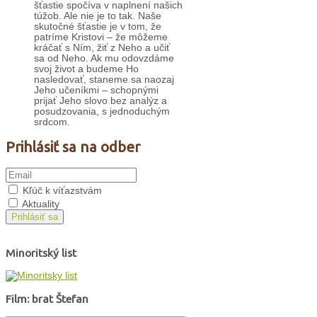
šťastie spočíva v naplnení našich
túžob. Ale nie je to tak. Naše
skutočné šťastie je v tom, že
patríme Kristovi – že môžeme
kráčať s Ním, žiť z Neho a učiť
sa od Neho. Ak mu odovzdáme
svoj život a budeme Ho
nasledovať, staneme sa naozaj
Jeho učeníkmi – schopnými
prijať Jeho slovo bez analýz a
posudzovania, s jednoduchým
srdcom.
Prihlásiť sa na odber
Kľúč k víťazstvám
Aktuality
Prihlásiť sa
Minoritský list
Film: brat Štefan