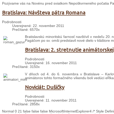
Pozývame vás na Novénu pred sviatkom Nepoškvrneného počatia P
Bratislava: Návšteva pátra Romana
Podrobnosti
Uverejnené: 22. november 2011
Prečítané: 6570x
Bratislavskú minoritskú farnosť navštívil v nedeľu 20
Pagáčom po sv. omši predstavil nové dielo v kláštore min
Bratislava: 2. stretnutie animátorskej
Podrobnosti
Uverejnené: 16. november 2011
Prečítané: 3150x
V dňoch od 4. do 6. novembra v Bratislave – Karlove
animátorov tohto formačného víkendu boli vedúci eRka.
Noviciát: Dušičky
Podrobnosti
Uverejnené: 11. november 2011
Prečítané: 2858x
Normal 0 21 false false false MicrosoftInternetExplorer4 /* Style Def