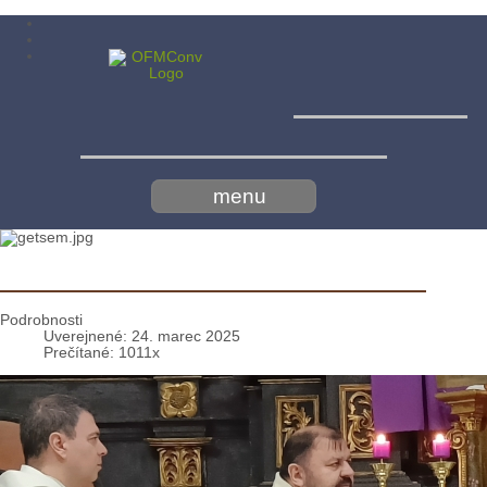
Menší bratia
konventuáli - minoriti
menu
Stretnutie o. bp. Andreja s birmovancami
Podrobnosti
Uverejnené: 24. marec 2025
Prečítané: 1011x