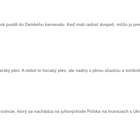
ok pustili do Detského karnevalu. Keď mali radosť dospelí, môžu ju pr
arský ples. A nebol to hocaký ples, ale riadny s plnou účasťou a tombol
provincie, ktorý sa nachádza na juhovýchode Poľska na hraniciach s Ukr