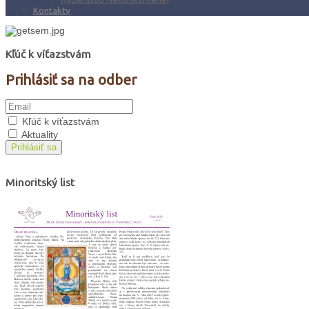
Kontakty
Kľúč k víťazstvám
Prihlásiť sa na odber
Kľúč k víťazstvám
Aktuality
Prihlásiť sa
Minoritský list