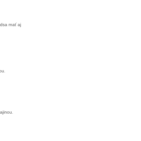
edsa mať aj
ou.
ajinou.