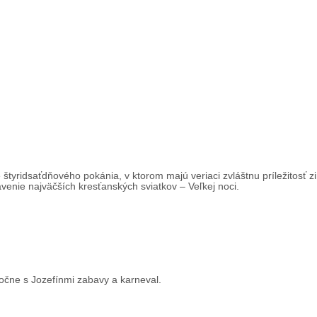
tyridsaťdňového pokánia, v ktorom majú veriaci zvláštnu príležitosť zi
ávenie najväčších kresťanských sviatkov – Veľkej noci.
oločne s Jozefínmi zabavy a karneval.