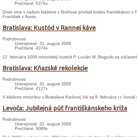
Prečítané: 5375x
Dnes sme v našom kláštore v Brehove privítali bratov františkánov z P
František z Assisi.
Bratislava: Kustód v Rannej káve
Podrobnosti
Uverejnené: 31. august 2009
Prečítané: 4374x
12. februára 2009 minoritský kustód P. Lucián M. Bogucki sa zúčastn
Bratislava: Kňazské rekolekcie
Podrobnosti
Uverejnené: 31. august 2009
Prečítané: 4127x
V kláštore minoritov v Bratislave Karlovej Vsi sa 9. februára t.r. konal
Levoča: Jubilejná púť františkánskeho kríža
Podrobnosti
Uverejnené: 31. august 2009
Prečítané: 5089x