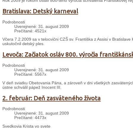
Rok 2009 je rokom osláv 800-tého výročia schválenia Františkovej re
Bratislava: Detský karneval
Podrobnosti
Uverejnené: 31. august 2009
Prečítané: 4521x
Včera 7.2.2009 sa v telocvični CZŠ sv. Františka z Assisi v Bratislave
uskutočnil detský ples.
Levoča: Začiatok osláv 800. výročia františkáns
Podrobnosti
Uverejnené: 31. august 2009
Prečítané: 5567x
V deň sviatku Obetovania Pána, a zároveň v dni všetkých zasvätených o
ústne schválil pápež Inocent III.
2. február: Deň zasväteného života
Podrobnosti
Uverejnené: 31. august 2009
Prečítané: 4473x
Svedkovia Krista vo svete