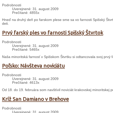
Podrobnosti
Uverejnené: 31. august 2009
Prečítané: 4855x
Hneď na druhý deň po farskom plese sme sa vo farnosti Spišský Štvrt
deti.
Prvý farský ples vo farnosti Spišský Štvrtok
Podrobnosti
Uverejnené: 31. august 2009
Prečítané: 5465x
Naša minoritská farnosť v Spišskom Štvrtku si odtancovala svoj prvý f
Poľsko: Návšteva noviciátu
Podrobnosti
Uverejnené: 31. august 2009
Prečítané: 4613x
Od 18. do 19. februára som navštívil noviciát krakovskej minoritskej 
Kríž San Damiano v Brehove
Podrobnosti
Uverejnené: 31. august 2009