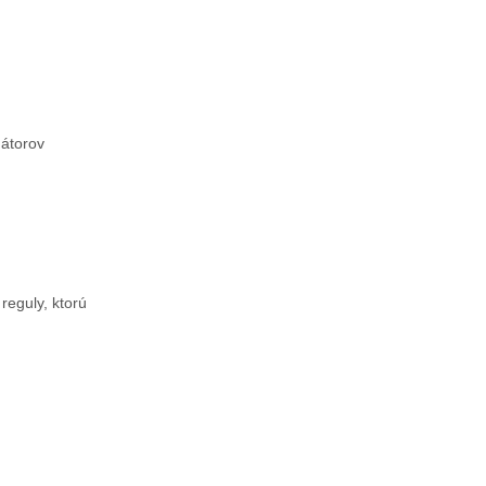
mátorov
reguly, ktorú