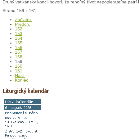
Druhý vatikánsky koncil hovorí, že rehoľný život nepopierateľne patrí k 
Strana 159 z 161
Začiatok
Predch.
152
153
154
155
156
157
158
159
160
161
Nasl.
Koniec
Liturgický kalendár