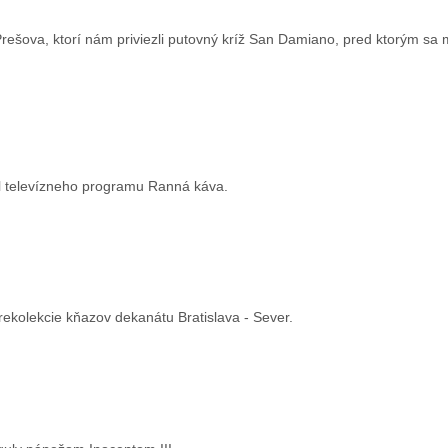
rešova, ktorí nám priviezli putovný kríž San Damiano, pred ktorým sa m
il televízneho programu Ranná káva.
i rekolekcie kňazov dekanátu Bratislava - Sever.