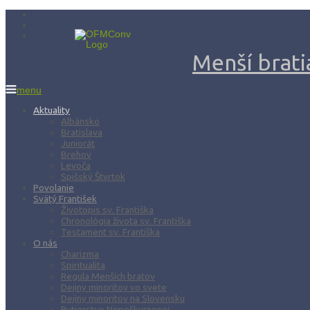
Menší bratia
menu
Aktuality
Albánsko
Bratislava
Juniorát
Brehov
Levoča
Spišský Štvrtok
Povolanie
Svätý František
Životopis sv. Františka
Chronológia života sv. Františka
Testament sv. Františka
O nás
Charizma
Spiritualita
Regula Menších bratov
Dejiny minoritov vo svete
Dejiny minoritov na Slovensku
Rytierstvo Nepoškvrnenej