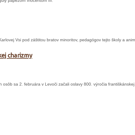
guly pápežom Inocentom III.
 Karlovej Vsi pod záštitou bratov minoritov, pedagógov tejto školy a ani
kej charizmy
sôb sa 2. februára v Levoči začali oslavy 800. výročia františkánskej 