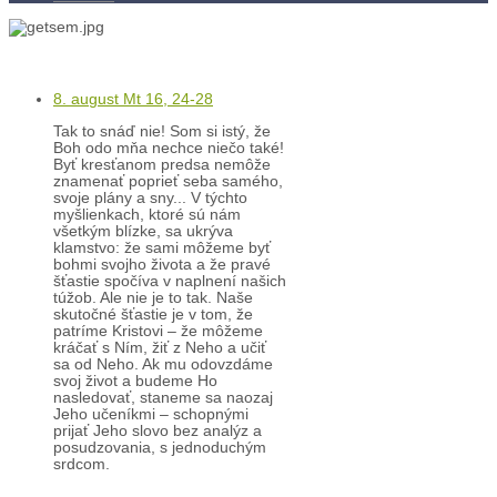
Kľúč k víťazstvám
8. august Mt 16, 24-28
Tak to snáď nie! Som si istý, že
Boh odo mňa nechce niečo také!
Byť kresťanom predsa nemôže
znamenať poprieť seba samého,
svoje plány a sny... V týchto
myšlienkach, ktoré sú nám
všetkým blízke, sa ukrýva
klamstvo: že sami môžeme byť
bohmi svojho života a že pravé
šťastie spočíva v naplnení našich
túžob. Ale nie je to tak. Naše
skutočné šťastie je v tom, že
patríme Kristovi – že môžeme
kráčať s Ním, žiť z Neho a učiť
sa od Neho. Ak mu odovzdáme
svoj život a budeme Ho
nasledovať, staneme sa naozaj
Jeho učeníkmi – schopnými
prijať Jeho slovo bez analýz a
posudzovania, s jednoduchým
srdcom.