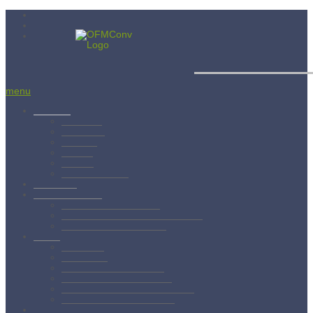
Menší bratia 
menu
Aktuality
Albánsko
Bratislava
Juniorát
Brehov
Levoča
Spišský Štvrtok
Povolanie
Svätý František
Životopis sv. Františka
Chronológia života sv. Františka
Testament sv. Františka
O nás
Charizma
Spiritualita
Regula Menších bratov
Dejiny minoritov vo svete
Dejiny minoritov na Slovensku
Rytierstvo Nepoškvrnenej
Kontakty