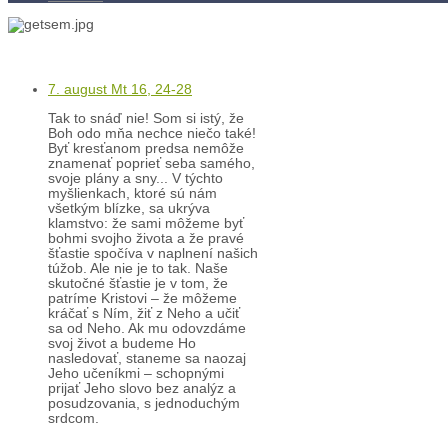
Kľúč k víťazstvám
7. august Mt 16, 24-28
Tak to snáď nie! Som si istý, že
Boh odo mňa nechce niečo také!
Byť kresťanom predsa nemôže
znamenať poprieť seba samého,
svoje plány a sny... V týchto
myšlienkach, ktoré sú nám
všetkým blízke, sa ukrýva
klamstvo: že sami môžeme byť
bohmi svojho života a že pravé
šťastie spočíva v naplnení našich
túžob. Ale nie je to tak. Naše
skutočné šťastie je v tom, že
patríme Kristovi – že môžeme
kráčať s Ním, žiť z Neho a učiť
sa od Neho. Ak mu odovzdáme
svoj život a budeme Ho
nasledovať, staneme sa naozaj
Jeho učeníkmi – schopnými
prijať Jeho slovo bez analýz a
posudzovania, s jednoduchým
srdcom.