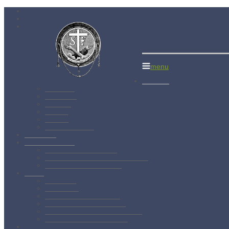
Menší bratia 
menu
Aktuality
Albánsko
Bratislava
Juniorát
Brehov
Levoča
Spišský Štvrtok
Povolanie
Svätý František
Životopis sv. Františka
Chronológia života sv. Františka
Testament sv. Františka
O nás
Charizma
Spiritualita
Regula Menších bratov
Dejiny minoritov vo svete
Dejiny minoritov na Slovensku
Rytierstvo Nepoškvrnenej
Kontakty