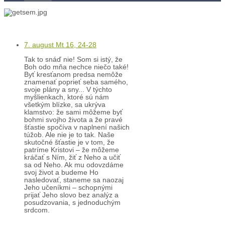
Kontakty
Kľúč k víťazstvám
7. august Mt 16, 24-28
Tak to snáď nie! Som si istý, že
Boh odo mňa nechce niečo také!
Byť kresťanom predsa nemôže
znamenať poprieť seba samého,
svoje plány a sny... V týchto
myšlienkach, ktoré sú nám
všetkým blízke, sa ukrýva
klamstvo: že sami môžeme byť
bohmi svojho života a že pravé
šťastie spočíva v naplnení našich
túžob. Ale nie je to tak. Naše
skutočné šťastie je v tom, že
patríme Kristovi – že môžeme
kráčať s Ním, žiť z Neho a učiť
sa od Neho. Ak mu odovzdáme
svoj život a budeme Ho
nasledovať, staneme sa naozaj
Jeho učeníkmi – schopnými
prijať Jeho slovo bez analýz a
posudzovania, s jednoduchým
srdcom.