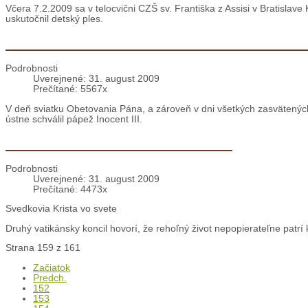
Uverejnené: 31. august 2009
Prečítané: 4521x
Včera 7.2.2009 sa v telocvični CZŠ sv. Františka z Assisi v Bratislave
uskutočnil detský ples.
Levoča: Začiatok osláv 800. výročia františkáns
Podrobnosti
Uverejnené: 31. august 2009
Prečítané: 5567x
V deň sviatku Obetovania Pána, a zároveň v dni všetkých zasvätených o
ústne schválil pápež Inocent III.
2. február: Deň zasväteného života
Podrobnosti
Uverejnené: 31. august 2009
Prečítané: 4473x
Svedkovia Krista vo svete
Druhý vatikánsky koncil hovorí, že rehoľný život nepopierateľne patrí k 
Strana 159 z 161
Začiatok
Predch.