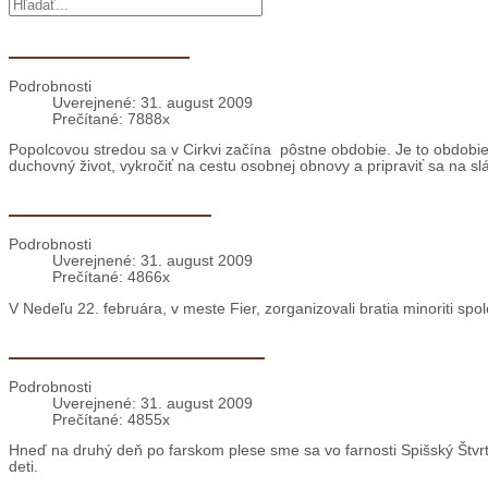
Hľadať...
Popolcová streda
Podrobnosti
Uverejnené: 31. august 2009
Prečítané: 7888x
Popolcovou stredou sa v Cirkvi začína pôstne obdobie. Je to obdobie š
duchovný život, vykročiť na cestu osobnej obnovy a pripraviť sa na sl
Albánsko: Karneval
Podrobnosti
Uverejnené: 31. august 2009
Prečítané: 4866x
V Nedeľu 22. februára, v meste Fier, zorganizovali bratia minoriti sp
Detský karneval na Spiši
Podrobnosti
Uverejnené: 31. august 2009
Prečítané: 4855x
Hneď na druhý deň po farskom plese sme sa vo farnosti Spišský Štvrt