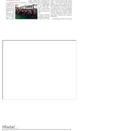
Film: brat Štefan
Cirkev vo svete
Vyhľadávanie