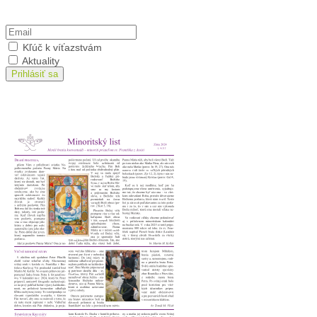
Prihlásiť sa na odber
Kľúč k víťazstvám
Aktuality
Prihlásiť sa
Minoritský list