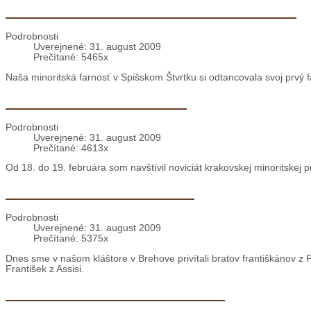
deti.
Prvý farský ples vo farnosti Spišský Štvrtok
Podrobnosti
Uverejnené: 31. august 2009
Prečítané: 5465x
Naša minoritská farnosť v Spišskom Štvrtku si odtancovala svoj prvý f
Poľsko: Návšteva noviciátu
Podrobnosti
Uverejnené: 31. august 2009
Prečítané: 4613x
Od 18. do 19. februára som navštívil noviciát krakovskej minoritskej 
Kríž San Damiano v Brehove
Podrobnosti
Uverejnené: 31. august 2009
Prečítané: 5375x
Dnes sme v našom kláštore v Brehove privítali bratov františkánov z P
František z Assisi.