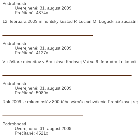
Bratislava: Kustód v Rannej káve
Podrobnosti
Uverejnené: 31. august 2009
Prečítané: 4374x
12. februára 2009 minoritský kustód P. Lucián M. Bogucki sa zúčastn
Bratislava: Kňazské rekolekcie
Podrobnosti
Uverejnené: 31. august 2009
Prečítané: 4127x
V kláštore minoritov v Bratislave Karlovej Vsi sa 9. februára t.r. konal
Levoča: Jubilejná púť františkánskeho kríža
Podrobnosti
Uverejnené: 31. august 2009
Prečítané: 5089x
Rok 2009 je rokom osláv 800-tého výročia schválenia Františkovej re
Bratislava: Detský karneval
Podrobnosti