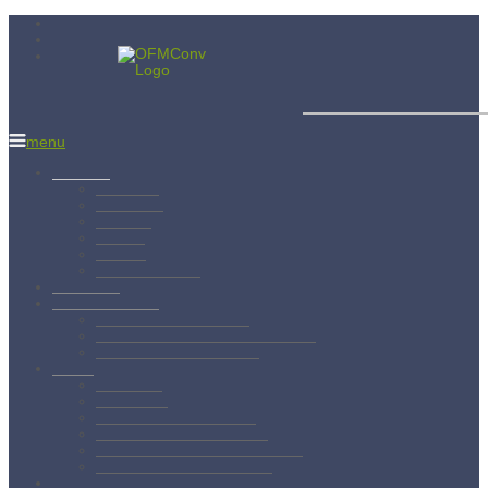
Menší bratia
menu
Aktuality
Albánsko
Bratislava
Juniorát
Brehov
Levoča
Spišský Štvrtok
Povolanie
Svätý František
Životopis sv. Františka
Chronológia života sv. Františka
Testament sv. Františka
O nás
Charizma
Spiritualita
Regula Menších bratov
Dejiny minoritov vo svete
Dejiny minoritov na Slovensku
Rytierstvo Nepoškvrnenej