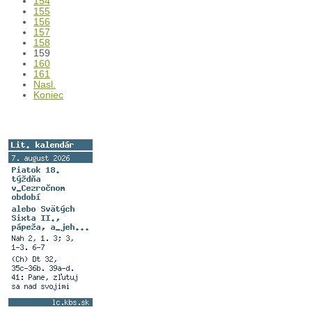
152
153
154
155
156
157
158
159
160
161
Nasl.
Koniec
Liturgický kalendár