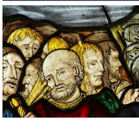
Kontakty
Kľúč k víťazstvám