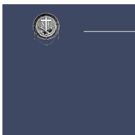
Menší bratia
menu
Aktuality
Albánsko
Bratislava
Juniorát
Brehov
Levoča
Spišský Štvrtok
Povolanie
Svätý František
Životopis sv. Františka
Chronológia života sv. Františka
Testament sv. Františka
O nás
Charizma
Spiritualita
Regula Menších bratov
Dejiny minoritov vo svete
Dejiny minoritov na Slovensku
Rytierstvo Nepoškvrnenej