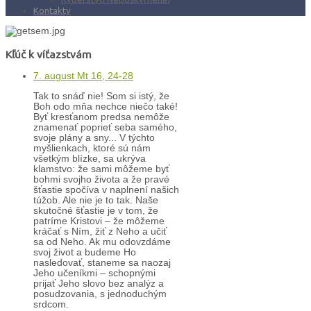
Kontakty
Kľúč k víťazstvám
7. august Mt 16, 24-28
Tak to snáď nie! Som si istý, že
Boh odo mňa nechce niečo také!
Byť kresťanom predsa nemôže
znamenať poprieť seba samého,
svoje plány a sny... V týchto
myšlienkach, ktoré sú nám
všetkým blízke, sa ukrýva
klamstvo: že sami môžeme byť
bohmi svojho života a že pravé
šťastie spočíva v naplnení našich
túžob. Ale nie je to tak. Naše
skutočné šťastie je v tom, že
patríme Kristovi – že môžeme
kráčať s Ním, žiť z Neho a učiť
sa od Neho. Ak mu odovzdáme
svoj život a budeme Ho
nasledovať, staneme sa naozaj
Jeho učeníkmi – schopnými
prijať Jeho slovo bez analýz a
posudzovania, s jednoduchým
srdcom.