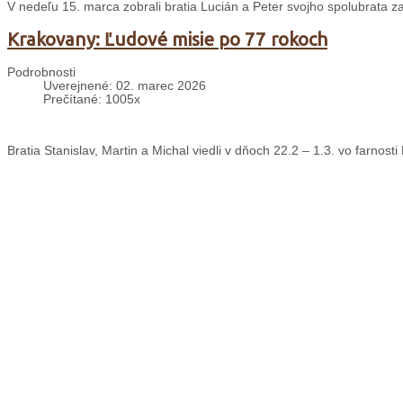
V nedeľu 15. marca zobrali bratia Lucián a Peter svojho spolubrata zak
Krakovany: Ľudové misie po 77 rokoch
Podrobnosti
Uverejnené: 02. marec 2026
Prečítané: 1005x
Bratia Stanislav, Martin a Michal viedli v dňoch 22.2 – 1.3. vo farnos
Cyklopúť Bratislava Assisi
Podrobnosti
Uverejnené: 02. marec 2026
Prečítané: 1099x
V jubilejnom roku 800. výročia smrti sv. Františka bratia minoriti pozýv
Svätý František na Orave
Podrobnosti
Uverejnené: 02. marec 2026
Prečítané: 499x