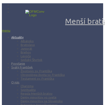
Menší bratia
menu
Aktuality
Albánsko
Bratislava
Juniorát
Brehov
Levoča
Spišský Štvrtok
Povolanie
Svätý František
Životopis sv. Františka
Chronológia života sv. Františka
Testament sv. Františka
O nás
Charizma
Spiritualita
Regula Menších bratov
Dejiny minoritov vo svete
Dejiny minoritov na Slovensku
Rytierstvo Nepoškvrnenej