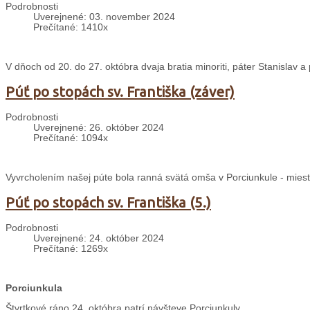
Podrobnosti
Uverejnené: 03. november 2024
Prečítané: 1410x
V dňoch od 20. do 27. októbra dvaja bratia minoriti, páter Stanislav 
Púť po stopách sv. Františka (záver)
Podrobnosti
Uverejnené: 26. október 2024
Prečítané: 1094x
Vyvrcholením našej púte bola ranná svätá omša v Porciunkule - mieste
Púť po stopách sv. Františka (5.)
Podrobnosti
Uverejnené: 24. október 2024
Prečítané: 1269x
Porciunkula
Štvrtkové ráno 24. októbra patrí návšteve Porciunkuly.