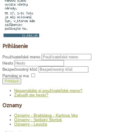
Prihlásenie
Používateľské meno
Heslo
Bezpečnostný kľúč
Pamätaj si ma
Prihlásiť
Nepamätáte si používateľské meno?
Zabudli ste heslo?
Oznamy
Oznamy - Bratislava - Karlova Ves
Oznamy - Spišský Štvrtok
Oznamy - Levoča