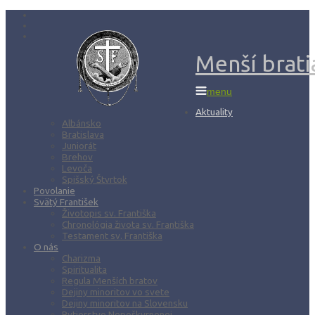
Menší bratia
menu
Aktuality
Albánsko
Bratislava
Juniorát
Brehov
Levoča
Spišský Štvrtok
Povolanie
Svätý František
Životopis sv. Františka
Chronológia života sv. Františka
Testament sv. Františka
O nás
Charizma
Spiritualita
Regula Menších bratov
Dejiny minoritov vo svete
Dejiny minoritov na Slovensku
Rytierstvo Nepoškvrnenej