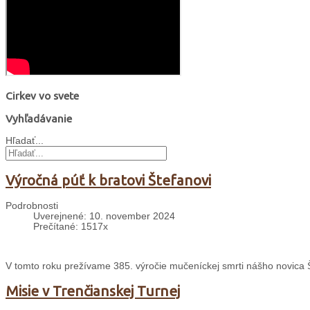
Cirkev vo svete
Vyhľadávanie
Hľadať...
Výročná púť k bratovi Štefanovi
Podrobnosti
Uverejnené: 10. november 2024
Prečítané: 1517x
V tomto roku prežívame 385. výročie mučeníckej smrti nášho novica
Misie v Trenčianskej Turnej