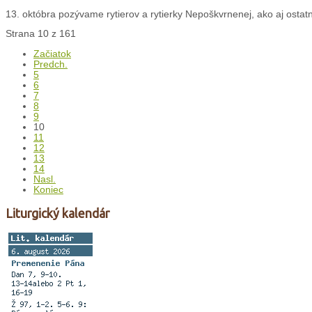
13. októbra pozývame rytierov a rytierky Nepoškvrnenej, ako aj ostat
Strana 10 z 161
Začiatok
Predch.
5
6
7
8
9
10
11
12
13
14
Nasl.
Koniec
Liturgický kalendár