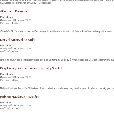
najväčších kresťanských sviatkov – Veľkej noci.
Albánsko: Karneval
Podrobnosti
Uverejnené: 31. august 2009
Prečítané: 4866x
V Nedeľu 22. februára, v meste Fier, zorganizovali bratia minoriti spoločne s Jozefínmi zabavy a karneval.
Detský karneval na Spiši
Podrobnosti
Uverejnené: 31. august 2009
Prečítané: 4855x
Hneď na druhý deň po farskom plese sme sa vo farnosti Spišský Štvrtok pustili do Detského karnevalu. Keď
Prvý farský ples vo farnosti Spišský Štvrtok
Podrobnosti
Uverejnené: 31. august 2009
Prečítané: 5465x
Naša minoritská farnosť v Spišskom Štvrtku si odtancovala svoj prvý farský ples. A nebol to hocaký ples, 
Poľsko: Návšteva noviciátu
Podrobnosti
Uverejnené: 31. august 2009
Prečítané: 4613x