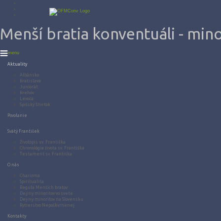
Menší bratia konventuáli - mino
menu
Aktuality
Albánsko
Bratislava
Juniorát
Brehov
Levoča
Spišský Štvrtok
Povolanie
Svätý František
Životopis sv. Františka
Chronológia života sv. Františka
Testament sv. Františka
O nás
Charizma
Spiritualita
Regula Menších bratov
Dejiny minoritov vo svete
Dejiny minoritov na Slovensku
Rytierstvo Nepoškvrnenej
Kontakty