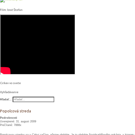
Film: brat Štefan
Cirkev vo svete
Vyhľadávanie
Hľadať...
Popolcová streda
Podrobnosti
Uverejnené: 31. august 2009
Prečítané: 7888x
Popolcovou stredou sa v Cirkvi začína pôstne obdobie. Je to obdobie štyridsaťdňového pokánia, v ktorom maj