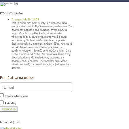
Kľúč k víťazstvám
7. august Mt 16, 24-28
Tak to snáď nie! Som si istý, že Boh odo mňa
nechce niečo také! Byť kresťanom predsa nemôže
znamenať poprieť seba samého, svoje plány a
sny... V týchto myšlienkach, ktoré sú nám
všetkým blízke, sa ukrýva klamstvo: že sami
môžeme byť bohmi svojho života a že pravé
šťastie spočíva v naplnení našich túžob. Ale nie je
to tak. Naše skutočné šťastie je v tom, že
patríme Kristovi – že môžeme kráčať s Ním, žiť z
Neho a učiť sa od Neho. Ak mu odovzdáme svoj
život a budeme Ho nasledovať, staneme sa
naozaj Jeho učeníkmi – schopnými prijať Jeho
slovo bez analýz a posudzovania, s jednoduchým
srdcom.
Prihlásiť sa na odber
Kľúč k víťazstvám
Aktuality
Prihlásiť sa
Minoritský list