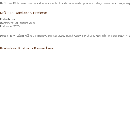
Od 18. do 19. februára som navštívil noviciát krakovskej minoritskej provincie, ktorý sa nachádza na juho
Kríž San Damiano v Brehove
Podrobnosti
Uverejnené: 31. august 2009
Prečítané: 5376x
Dnes sme v našom kláštore v Brehove privítali bratov františkánov z Prešova, ktorí nám priviezli putovný 
Bratislava: Kustód v Rannej káve
Podrobnosti
Uverejnené: 31. august 2009
Prečítané: 4374x
12. februára 2009 minoritský kustód P. Lucián M. Bogucki sa zúčastnil televízneho programu Ranná káva.
Bratislava: Kňazské rekolekcie
Podrobnosti
Uverejnené: 31. august 2009
Prečítané: 4128x
V kláštore minoritov v Bratislave Karlovej Vsi sa 9. februára t.r. konali rekolekcie kňazov dekanátu Bratisla
Levoča: Jubilejná púť františkánskeho kríža
Podrobnosti
Uverejnené: 31. august 2009
Prečítané: 5089x