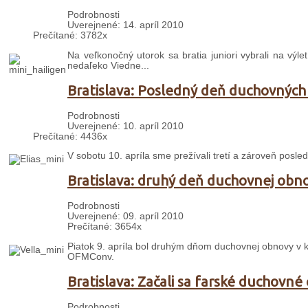
Podrobnosti
Uverejnené: 14. apríl 2010
Prečítané: 3782x
Na veľkonočný utorok sa bratia juniori vybrali na výl
nedaľeko Viedne...
Bratislava: Posledný deň duchovných
Podrobnosti
Uverejnené: 10. apríl 2010
Prečítané: 4436x
V sobotu 10. apríla sme prežívali tretí a zároveň posle
Bratislava: druhý deň duchovnej obn
Podrobnosti
Uverejnené: 09. apríl 2010
Prečítané: 3654x
Piatok 9. apríla bol druhým dňom duchovnej obnovy v kost
OFMConv.
Bratislava: Začali sa farské duchovné
Podrobnosti