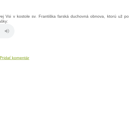
j Vsi v kostole sv. Františka farská duchovná obnova, ktorú už po t
nášky:
Pridať komentár