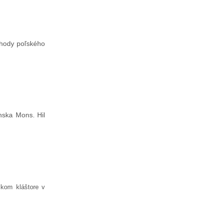
nehody poľského
ánska Mons. Hil
skom kláštore v