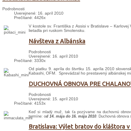
Podrobnosti
Uverejnené: 16. apríl 2010
Prečítané: 4426x
V kostole sv. Františka z Assisi v Bratislave – Karlove
lietadla pri ruskom Smolensku.
Návšteva z Albánska
Podrobnosti
Uverejnené: 16. apríl 2010
Prečítané: 3330x
Od piatku 9. apríla do štvrtku 15. apríla 2010 slovens
Kabashi, OFM. Sprevádzal ho prestavený albánskej misi
DUCHOVNÁ OBNOVA PRE CHALANO
Podrobnosti
Uverejnené: 15. apríl 2010
Prečítané: 4153x
Keď si mladý muž, tak ťa pozývame na duchovnú obnovu 
termíne: o
d 14. mája do 16. mája 2010
. Duchovná obnova s
Bratislava: Výlet bratov do kláštora 