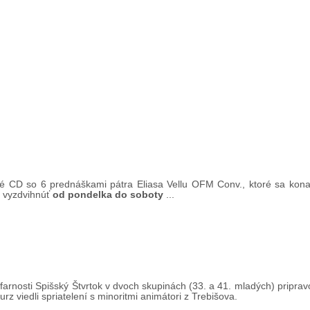
 CD so 6 prednáškami pátra Eliasa Vellu OFM Conv., ktoré sa konali
e vyzdvihnúť
od pondelka do soboty
...
farnosti Spišský Štvrtok v dvoch skupinách (33. a 41. mladých) pripravov
Kurz viedli spriatelení s minoritmi animátori z Trebišova.