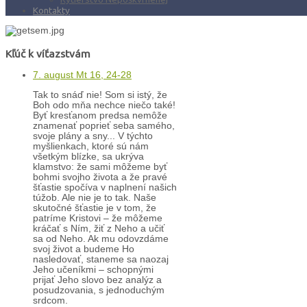
Kontakty
Kľúč k víťazstvám
7. august Mt 16, 24-28
Tak to snáď nie! Som si istý, že
Boh odo mňa nechce niečo také!
Byť kresťanom predsa nemôže
znamenať poprieť seba samého,
svoje plány a sny... V týchto
myšlienkach, ktoré sú nám
všetkým blízke, sa ukrýva
klamstvo: že sami môžeme byť
bohmi svojho života a že pravé
šťastie spočíva v naplnení našich
túžob. Ale nie je to tak. Naše
skutočné šťastie je v tom, že
patríme Kristovi – že môžeme
kráčať s Ním, žiť z Neho a učiť
sa od Neho. Ak mu odovzdáme
svoj život a budeme Ho
nasledovať, staneme sa naozaj
Jeho učeníkmi – schopnými
prijať Jeho slovo bez analýz a
posudzovania, s jednoduchým
srdcom.