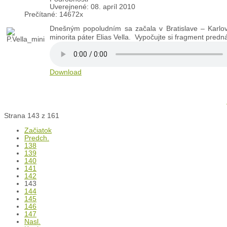
Uverejnené: 08. apríl 2010
Prečítané: 14672x
Dnešným popoludním sa začala v Bratislave – Karlove
minorita páter Elias Vella. Vypočujte si fragment pred
Download
Strana 143 z 161
Začiatok
Predch.
138
139
140
141
142
143
144
145
146
147
Nasl.