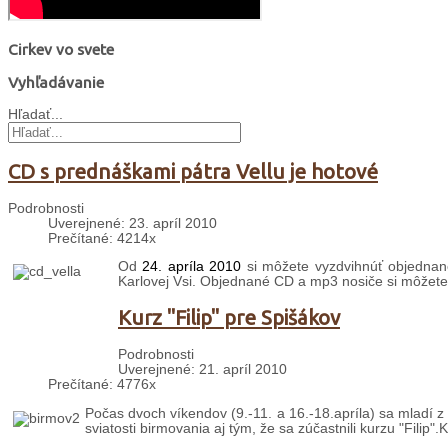
Cirkev vo svete
Vyhľadávanie
Hľadať...
CD s prednáškami pátra Vellu je hotové
Podrobnosti
Uverejnené: 23. apríl 2010
Prečítané: 4214x
Od
24. apríla 2010
si môžete vyzdvihnúť objednané
Karlovej Vsi. Objednané CD a mp3 nosiče si môžet
Kurz "Filip" pre Spišákov
Podrobnosti
Uverejnené: 21. apríl 2010
Prečítané: 4776x
Počas dvoch víkendov (9.-11. a 16.-18.apríla) sa mladí z 
sviatosti birmovania aj tým, že sa zúčastnili kurzu "Filip".