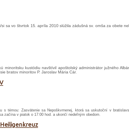
j Vsi sa vo štvrtok 15. apríla 2010 slúžila zádušná sv. omša za obete 
kú minoritsku kustódiu navštívil apoštolský administrátor južného Alb
e bratov minoritov P. Jaroslav Mária Cár.
V
s témou: Zasvätenie sa Nepoškvrnenej, ktorá sa uskutoční v bratislav
a začína v piatok o 17:00 hod. a ukončí nedeľným obedom.
v Heiligenkreuz