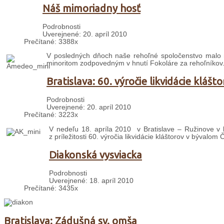
Náš mimoriadny hosť
Podrobnosti
Uverejnené: 20. apríl 2010
Prečítané: 3388x
V
posledných dňoch naše rehoľné spoločenstvo malo
minoritom zodpovedným v hnutí Fokoláre za rehoľníkov.
Bratislava: 60. výročie likvidácie klášt
Podrobnosti
Uverejnené: 20. apríl 2010
Prečítané: 3223x
V nedeľu 18. apríla 2010 v Bratislave – Ružinove v 
z príležitosti 60. výročia likvidácie kláštorov v bývalo
Diakonská vysviacka
Podrobnosti
Uverejnené: 18. apríl 2010
Prečítané: 3435x
Bratislava: Zádušná sv. omša