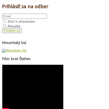
Prihlásiť sa na odber
Kľúč k víťazstvám
Aktuality
Prihlásiť sa
Minoritský list
Film: brat Štefan