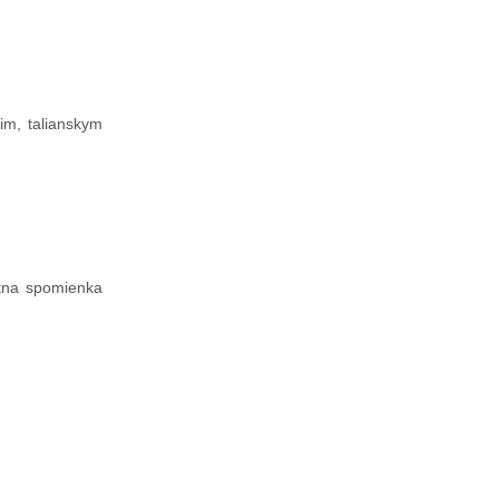
rim
, talianskym
etna spomienka