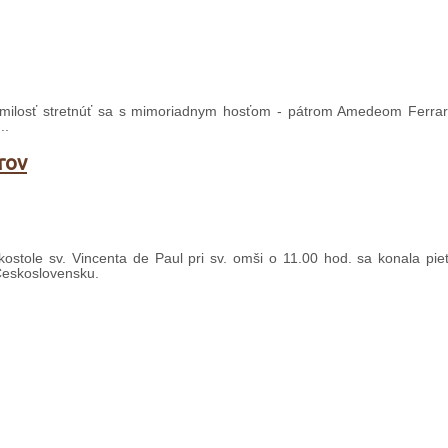
 milosť stretnúť sa s mimoriadnym hosťom - pátrom Amedeom Ferra
..
orov
kostole sv. Vincenta de Paul pri sv. omši o 11.00 hod. sa konala pi
m Československu.