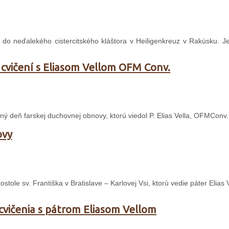
et do neďalekého cistercitského kláštora v Heiligenkreuz v Rakúsku. 
 cvičení s Eliasom Vellom OFM Conv.
dný deň farskej duchovnej obnovy, ktorú viedol P. Elias Vella, OFMConv.
ovy
ole sv. Františka v Bratislave – Karlovej Vsi, ktorú vedie páter Elias V
 cvičenia s pátrom Eliasom Vellom