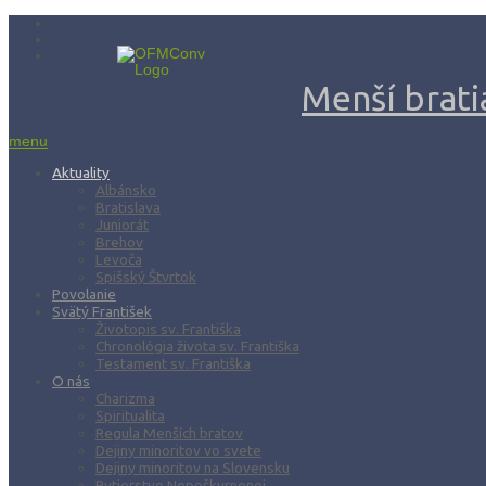
Menší bratia
menu
Aktuality
Albánsko
Bratislava
Juniorát
Brehov
Levoča
Spišský Štvrtok
Povolanie
Svätý František
Životopis sv. Františka
Chronológia života sv. Františka
Testament sv. Františka
O nás
Charizma
Spiritualita
Regula Menších bratov
Dejiny minoritov vo svete
Dejiny minoritov na Slovensku
Rytierstvo Nepoškvrnenej