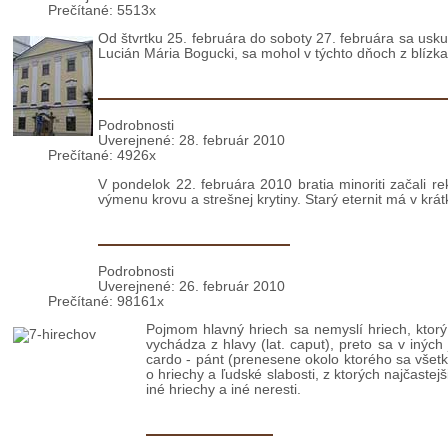
Podrobnosti
Uverejnené: 01. marec 2010
Prečítané: 5513x
Od štvrtku 25. februára do soboty 27. februára sa uskuto
Lucián Mária Bogucki, sa mohol v týchto dňoch z blízka 
Levoča: Začala rekonštrukcia strechy
Podrobnosti
Uverejnené: 28. február 2010
Prečítané: 4926x
V pondelok 22. februára 2010 bratia minoriti začali re
výmenu krovu a strešnej krytiny. Starý eternit má v kr
7 hlavných hriechov
Podrobnosti
Uverejnené: 26. február 2010
Prečítané: 98161x
Pojmom hlavný hriech sa nemyslí hriech, ktorý
vychádza z hlavy (lat. caput), preto sa v iných
cardo - pánt (prenesene okolo ktorého sa všetko
o hriechy a ľudské slabosti, z ktorých najčaste
iné hriechy a iné neresti.