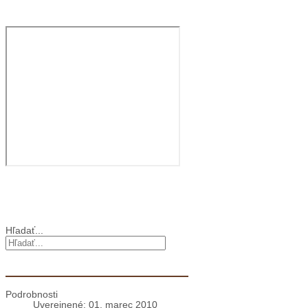
Film: brat Štefan
Cirkev vo svete
Vyhľadávanie
Hľadať...
Levoča: Kanonická vizitácia