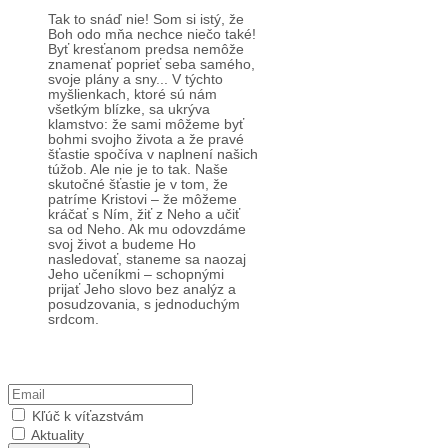
8. august Mt 16, 24-28
Tak to snáď nie! Som si istý, že
Boh odo mňa nechce niečo také!
Byť kresťanom predsa nemôže
znamenať poprieť seba samého,
svoje plány a sny... V týchto
myšlienkach, ktoré sú nám
všetkým blízke, sa ukrýva
klamstvo: že sami môžeme byť
bohmi svojho života a že pravé
šťastie spočíva v naplnení našich
túžob. Ale nie je to tak. Naše
skutočné šťastie je v tom, že
patríme Kristovi – že môžeme
kráčať s Ním, žiť z Neho a učiť
sa od Neho. Ak mu odovzdáme
svoj život a budeme Ho
nasledovať, staneme sa naozaj
Jeho učeníkmi – schopnými
prijať Jeho slovo bez analýz a
posudzovania, s jednoduchým
srdcom.
Prihlásiť sa na odber
Kľúč k víťazstvám