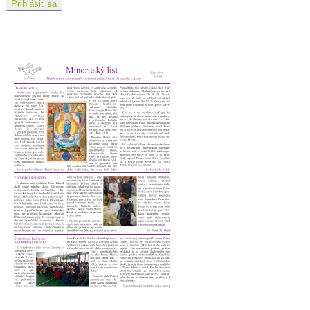
Aktuality
Prihlásiť sa
Minoritský list