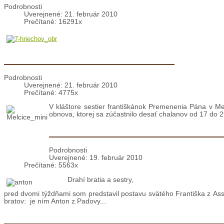
Pôstne kázne
Podrobnosti
Uverejnené: 21. február 2010
Prečítané: 16291x
Melčice: „Chlapská“ pôstna obnova
Podrobnosti
Uverejnené: 21. február 2010
Prečítané: 4775x
V kláštore sestier františkánok Premenenia Pána v Me
obnova, ktorej sa zúčastnilo desať chalanov od 17 do 2
Katechéza Benedikta XVI.: Sv. Anton 
Podrobnosti
Uverejnené: 19. február 2010
Prečítané: 5563x
Drahí bratia a sestry,
pred dvomi týždňami som predstavil postavu svätého Františka z Assis
bratov: je ním Anton z Padovy...