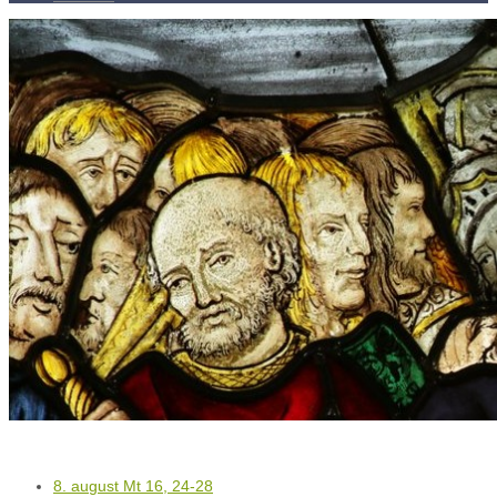
Kontakty
Kľúč k víťazstvám