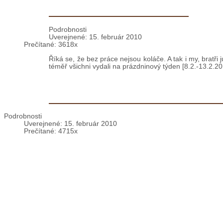
Večernou modlitbou kompletória sme začali pôstne obdo
ktorí...
Zuberec: Lyžovačka juniorátu
Podrobnosti
Uverejnené: 15. február 2010
Prečítané: 3618x
Říká se, že bez práce nejsou koláče. A tak i my, bratři
téměř všichni vydali na prázdninový týden [8.2.-13.2.2
VIDEO: Albánsko - Karnevalové rados
Podrobnosti
Uverejnené: 15. február 2010
Prečítané: 4715x
Fier [AL] – Posledn
á nedeľa pred pôstom - 14. februára 2010 v našej albánsk
Spišský Štvrtok: Kanonická vizitácia
Podrobnosti
Uverejnené: 13. február 2010