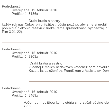
Posolstvo pápeža Benedikta XVI. k Pôstnemu
Podrobnosti
Uverejnené: 19. február 2010
Prečítané: 3136x
Drahí bratia a sestry,
každý rok nás Cirkev pri príležitosti pôstu pozýva, aby sme si urobil
ponúknuť niekoľko reflexií k širokej téme spravodlivosti, vychádzajúc
Rim 3,21-22).
Katechéza Benedikta XVI.: Sv. František z Assisi 
Podrobnosti
Uverejnené: 15. február 2010
Prečítané: 3903x
Drahí bratia a sestry,
v jednej z mojich nedávnych katechéz som hovoril o 
Kazatelia, založení sv. Františkom z Assisi a sv. 
VIDEO: Začali sme pôstne obdobie
Podrobnosti
Uverejnené: 16. február 2010
Prečítané: 3469x