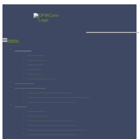
Menší bratia
menu
Aktuality
Albánsko
Bratislava
Juniorát
Brehov
Levoča
Spišský Štvrtok
Povolanie
Svätý František
Životopis sv. Františka
Chronológia života sv. Františka
Testament sv. Františka
O nás
Charizma
Spiritualita
Regula Menších bratov
Dejiny minoritov vo svete
Dejiny minoritov na Slovensku
Rytierstvo Nepoškvrnenej