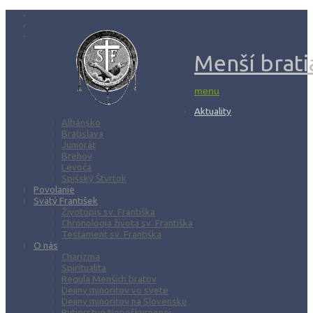
Menší bratia
menu
Aktuality
Albánsko
Bratislava
Juniorát
Brehov
Levoča
Spišský Štvrtok
Povolanie
Svätý František
Životopis sv. Františka
Chronológia života sv. Františka
Testament sv. Františka
O nás
Charizma
Spiritualita
Regula Menších bratov
Dejiny minoritov vo svete
Dejiny minoritov na Slovensku
Rytierstvo Nepoškvrnenej