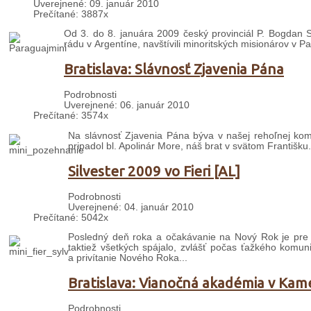
Uverejnené: 09. január 2010
Prečítané: 3887x
Od 3. do 8. januára 2009 český provinciál P. Bogdan 
rádu v Argentíne, navštívili minoritských misionárov v Pa
Bratislava: Slávnosť Zjavenia Pána
Podrobnosti
Uverejnené: 06. január 2010
Prečítané: 3574x
Na slávnosť Zjavenia Pána býva v našej rehoľnej komun
pripadol bl. Apolinár More, náš brat v svätom Františku.
Silvester 2009 vo Fieri [AL]
Podrobnosti
Uverejnené: 04. január 2010
Prečítané: 5042x
Posledný deň roka a očakávanie na Nový Rok je pre Al
taktiež všetkých spájalo, zvlášť počas ťažkého komu
a privítanie Nového Roka
...
Bratislava: Vianočná akadémia v Kam
Podrobnosti