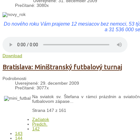
Uverejnené: 31. december 2009
Prečítané: 3080x
Do nového roku Vám prajeme 12 mesiacov bez nemoci, 53 týždň
a 31 536 000 s
Download
Bratislava: Miništranský futbalový turnaj
Podrobnosti
Uverejnené: 29. december 2009
Prečítané: 3077x
Na sviatok sv. Štefana v rámci prázdnin a sviatočnej
futbalovom zápase...
Strana 147 z 161
Začiatok
Predch.
142
143
144