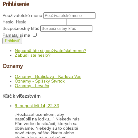
Prihlásenie
Používateľské meno
Heslo
Bezpečnostný kľúč
Pamätaj si ma
Prihlásiť
Nepamätáte si používateľské meno?
Zabudli ste heslo?
Oznamy
Oznamy - Bratislava - Karlova Ves
Oznamy - Spišský Štvrtok
Oznamy - Levoča
Kľúč k víťazstvám
9. august Mt 14, 22-33
„Rozkázal učeníkom, aby
nastúpili na loďku...“ Niekedy nás
Pán vedie do situácií, ktorých sa
obávame. Niekedy sú to dôležité
nové etapy nášho života alebo
úlohy, ktoré nám naháňajú