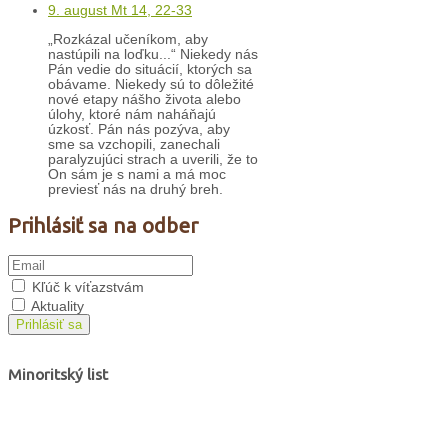
9. august Mt 14, 22-33
„Rozkázal učeníkom, aby
nastúpili na loďku...“ Niekedy nás
Pán vedie do situácií, ktorých sa
obávame. Niekedy sú to dôležité
nové etapy nášho života alebo
úlohy, ktoré nám naháňajú
úzkosť. Pán nás pozýva, aby
sme sa vzchopili, zanechali
paralyzujúci strach a uverili, že to
On sám je s nami a má moc
previesť nás na druhý breh.
Prihlásiť sa na odber
Kľúč k víťazstvám
Aktuality
Prihlásiť sa
Minoritský list