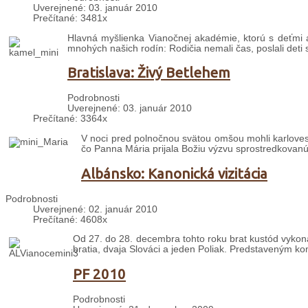
Uverejnené: 03. január 2010
Prečítané: 3481x
Hlavná myšlienka Vianočnej akadémie, ktorú s deťmi a
mnohých našich rodín: Rodičia nemali čas, poslali deti s
Bratislava: Živý Betlehem
Podrobnosti
Uverejnené: 03. január 2010
Prečítané: 3364x
V noci pred polnočnou svätou omšou mohli karlovesk
čo Panna Mária prijala Božiu výzvu sprostredkovanú
Albánsko: Kanonická vizitácia
Podrobnosti
Uverejnené: 02. január 2010
Prečítané: 4608x
Od 27. do 28. decembra tohto roku brat kustód vykonal
bratia, dvaja Slováci a jeden Poliak. Predstaveným kom
PF 2010
Podrobnosti