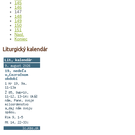
145
146
147
148
149
150
151
Nasl.
Koniec
Liturgický kalendár