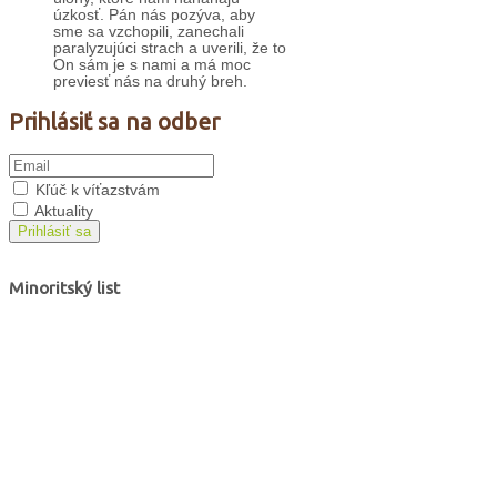
úzkosť. Pán nás pozýva, aby
sme sa vzchopili, zanechali
paralyzujúci strach a uverili, že to
On sám je s nami a má moc
previesť nás na druhý breh.
Prihlásiť sa na odber
Kľúč k víťazstvám
Aktuality
Prihlásiť sa
Minoritský list